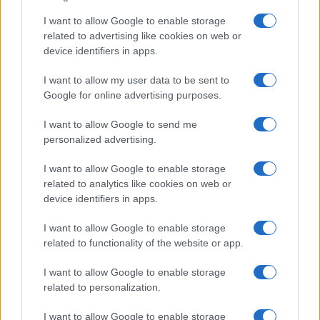
I want to allow Google to enable storage
related to advertising like cookies on web or
device identifiers in apps.
I want to allow my user data to be sent to
Google for online advertising purposes.
I want to allow Google to send me
personalized advertising.
I want to allow Google to enable storage
related to analytics like cookies on web or
device identifiers in apps.
I want to allow Google to enable storage
related to functionality of the website or app.
I want to allow Google to enable storage
related to personalization.
I want to allow Google to enable storage