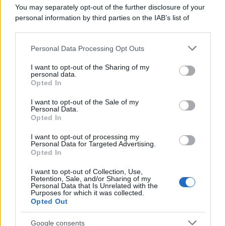
You may separately opt-out of the further disclosure of your
personal information by third parties on the IAB’s list of
downstream participants.
Personal Data Processing Opt Outs
This information may also be disclosed by us to third parties
on the IAB’s List of Downstream Participants that may further
I want to opt-out of the Sharing of my
disclose it to other third parties.
personal data.
Opted In
Please note that this website/app uses one or more Google
services and may gather and store information including but
I want to opt-out of the Sale of my
Personal Data.
not limited to your visit or usage behaviour. You may click to
Opted In
grant or deny consent to Google and its third-party tags to
use your data for below specified purposes in below Google
I want to opt-out of processing my
consent section.
Personal Data for Targeted Advertising.
Opted In
I want to opt-out of Collection, Use,
Retention, Sale, and/or Sharing of my
Personal Data that Is Unrelated with the
Purposes for which it was collected.
Opted Out
Google consents