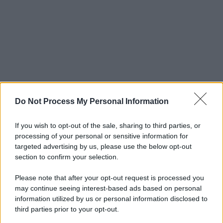
Do Not Process My Personal Information
If you wish to opt-out of the sale, sharing to third parties, or
processing of your personal or sensitive information for
targeted advertising by us, please use the below opt-out
section to confirm your selection.
Please note that after your opt-out request is processed you
may continue seeing interest-based ads based on personal
information utilized by us or personal information disclosed to
third parties prior to your opt-out.