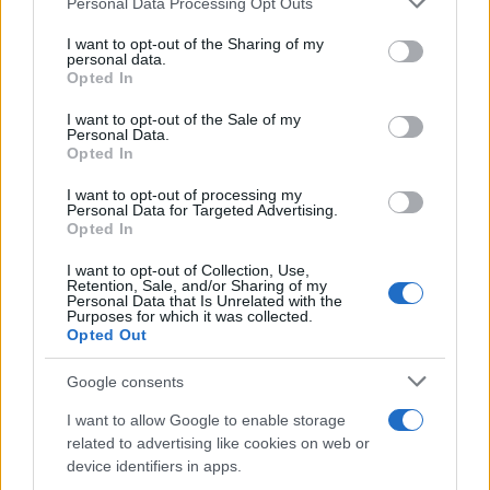
Personal Data Processing Opt Outs
This information may also be disclosed by us to third parties
on the IAB’s List of Downstream Participants that may further
I want to opt-out of the Sharing of my
disclose it to other third parties.
personal data.
Opted In
Please note that this website/app uses one or more Google
services and may gather and store information including but
I want to opt-out of the Sale of my
Personal Data.
not limited to your visit or usage behaviour. You may click to
Opted In
grant or deny consent to Google and its third-party tags to
use your data for below specified purposes in below Google
I want to opt-out of processing my
consent section.
Personal Data for Targeted Advertising.
Opted In
I want to opt-out of Collection, Use,
Retention, Sale, and/or Sharing of my
Personal Data that Is Unrelated with the
Purposes for which it was collected.
Opted Out
Google consents
I want to allow Google to enable storage
related to advertising like cookies on web or
device identifiers in apps.