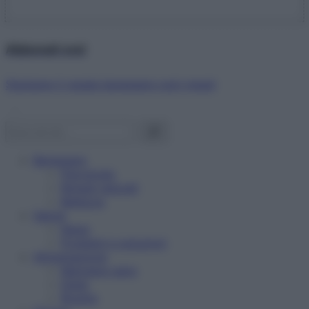
Abbonati ora!
Starbene ti regala benessere ogni mese!
Benessere
Psicologia
Rimedi naturali
Bellezza
Salute
News
Problemi e soluzioni
Alimentazione
Mangiare sano
Diete
Ricette