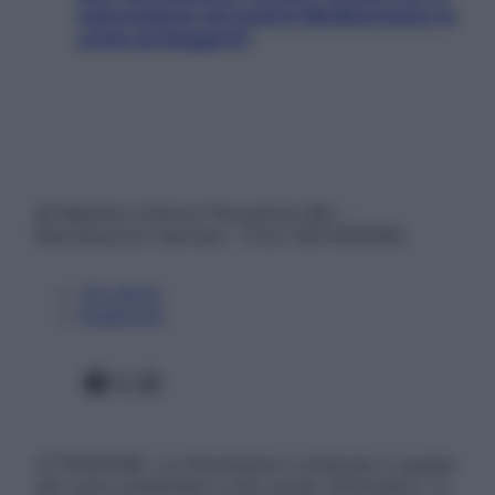
nascondono nel nostro Mediterraneo (e
come proteggerli)
© Belpietro Edizioni Periodiche SRL –
Riproduzione riservata – P.Iva 13673600964
Chi siamo
Pubblicità
Facebook
X
Instagram
ATTENZIONE: Le informazioni contenute in questo
sito sono presentate a solo scopo informativo, in