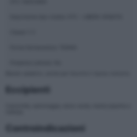
ATC:
N05CM09
Descrizione tipo ricetta:
OTC – LIBERA VENDITA
Classe 1:
C
Forma farmaceutica:
TISANA
Presenza Lattosio:
No
Blando sedativo, anche per favorire il riposo notturno.
Eccipienti
Camomilla, santoreggia, anice verde, menta piperita e
melissa.
Controindicazioni