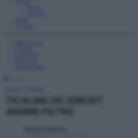
Fitness
Sport
Esercizi
Video
Podcast
Medicina AZ
Farmaci
Calcolatori
Oroscopo
Abbonamenti
Facebook
X
Instagram
Home
»
Farmaci
TICALMA OS 20BUST
400MG FILTRO
Redazione Starbene
1 Gennaio 2025 – Lettura 2 minuti