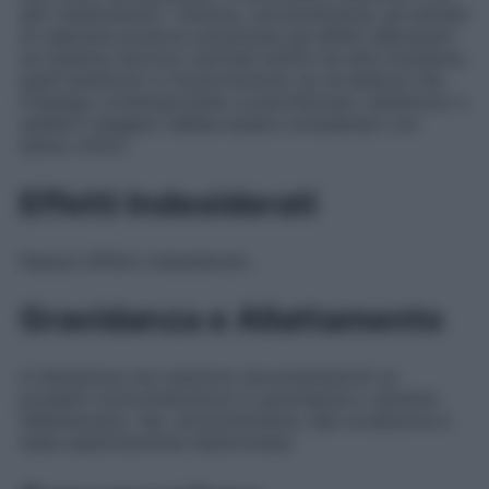
altri medicamenti. Tuttavia, verosimilmente, gli estratti
di valeriana possono potenziare gli effetti depressivi
sul sistema nervoso centrale indotti da altre sostanze,
quali barbiturici e clorpromazina; se ne deduce che
l’impiego contemporaneo a psicofarmaci, barbiturici o
sedativi maggiori debba essere considerato con
senso critico.
Effetti Indesiderati
Nessun effetto indesiderato.
Gravidanza e Allattamento
In letteratura non esistono documentazioni su
possibili controindicazioni in gravidanza o durante
l’allattamento. Ne, verosimilmente, tale condizione è
stata esplicitamente determinata.