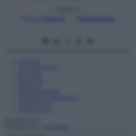
Seguici su
Google
Discover
Fonti preferite
Eccipienti
Controindicazioni
Posologia
Avvertenze
Interazioni
Effetti Indesiderati
Gravidanza e Allattamento
Conservazione
Composizione
KELEMATA Srl
Principio attivo:
VALERIANA