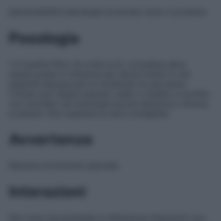
Ipersensibilità individuale accertata verso il prodotto.
Posologia
1-2 bustine filtro tre volte al dì. La bustina deve
essere posta in infusione per alcuni minuti in una
quantità d’acqua pari al contenuto di una tazza.
L’infuso può essere assunto caldo o freddo e corretto
con zucchero ed eventuale buccia d’arancia o limone,
a piacere. Non superare le dosi consigliate.
Avvertenze
Nessuna avvertenza speciale.
Interazioni
Non sono documentate in letteratura interazioni con