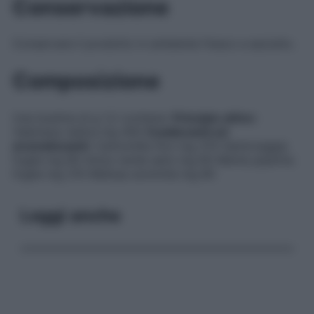
Conservazione
Conservare il prodotto in ambiente fresco e asciutto.
Composizione
Una bustina di g 1,2 contiene:
Principio attivo:
Valeriana radice mg 400
Coadiuvanti ed
aromatizzanti:
Camomilla fiori mg 370 Santoreggia
foglie mg 80 Anice verde semi mg 60 Menta piperita
foglie mg 210 Melissa sommità mg 80
Leggi anche