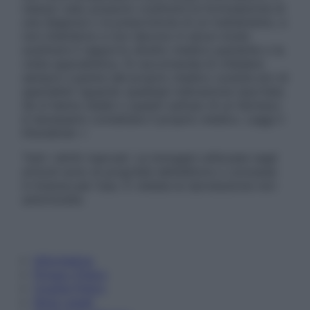
nessun caso possono costituire la formulazione di
una diagnosi o la prescrizione di un trattamento, e
non intendono e non devono in alcun modo
sostituire il rapporto diretto medico-paziente o la
visita specialistica. Si raccomanda di chiedere
sempre il parere del proprio medico curante e/o di
specialisti riguardo qualsiasi indicazione riportata.
Se si hanno dubbi o quesiti sull’uso di un farmaco
è necessario contattare il proprio medico. Leggi il
Disclaimer »
Tutti i diritti riservati. Le immagini utilizzate negli
articoli sono di proprietà dell’editore o concesse
in licenza per l’uso. È vietata la riproduzione non
autorizzata.
Informativa
Privacy Policy
Cookie Policy
Note Legali