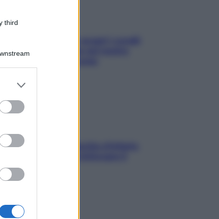
 third
Non solo Maldive: scopri i coralli
che si nascondono nel nostro
Downstream
Mediterraneo (e come
proteggerli)
er and store
to grant or
ed purposes
In menopausa il rischio d’infarto
aumenta: è ora di rinforzare il
cuore