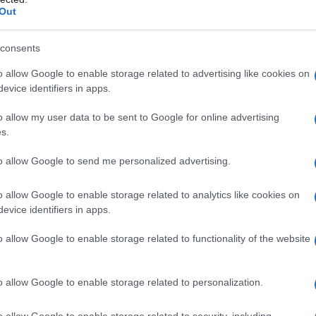
e: lattosio, amido di mais, talco, magnesio stearato,
Out
consents
o allow Google to enable storage related to advertising like cookies on
evice identifiers in apps.
ltre chinazoline (per es. prazosina, doxazosina) oppure
 al paragrafo 6.1. – Anamnesi di sincope alla minzione
o allow my user data to be sent to Google for online advertising
s.
to allow Google to send me personalized advertising.
sono disponibili differenti dosaggi. La dose di
o allow Google to enable storage related to analytics like cookies on
se della risposta del paziente. Di seguito vengono
evice identifiers in apps.
zione:
Dose iniziale
: Tutti i pazienti non devono
(1/2 compressa divisibile da 2 mg) da assumersi
dovrà essere strettamente osservata al fine di
o allow Google to enable storage related to functionality of the website
i da prima dose.
Dosi successive
:
Trattamento di
golo dosaggio giornaliero può essere aumentato
gio ad intervalli settimanali al fine di raggiungere
o allow Google to enable storage related to personalization.
 di mantenimento deve essere adattata alla risposta
ficienti con aumenti fino a 10 mg se necessario
o allow Google to enable storage related to security, including