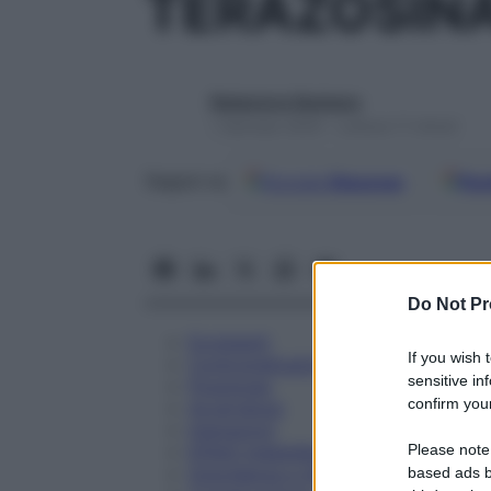
TERAZOSINA
Redazione Starbene
1 Gennaio 2025 – Lettura 11 minuti
Google
Discover
Fon
Seguici su
Do Not Pr
Eccipienti
If you wish 
Controindicazioni
sensitive in
Posologia
confirm your
Avvertenze
Interazioni
Please note
Effetti Indesiderati
Gravidanza e Allattamento
based ads b