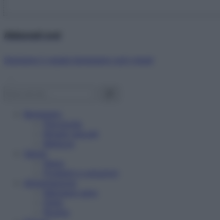
Abbonati ora!
Starbene ti regala benessere ogni mese!
Benessere
Psicologia
Rimedi naturali
Bellezza
Salute
News
Problemi e soluzioni
Alimentazione
Mangiare sano
Diete
Ricette