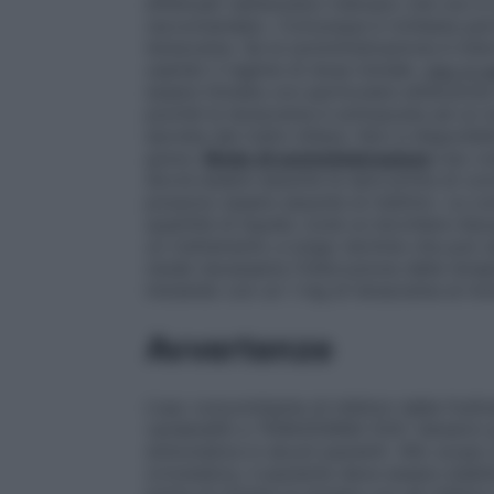
effettuati nell’anziano indicano che non 
raccomandato. Comunque è richiesta partic
terazosina. Se la somministrazione è interr
usando il regime di dose iniziale.
Uso in p
essere titolata con particolare attenzion
poiché la terazosina è sottoposta ad un 
escreta dal tratto biliare. Non è disponibi
grave.
Modo di somministrazione
Uso or
dovrà essere assunta la sera prima di cor
possono essere assunte al mattino. Le co
quantità di liquido (cioè un bicchiere d’ac
un trattamento a lungo termine che può es
rende necessaria l’interruzione della terap
iniziando con un 1 mg di terazosina al mo
Avvertenze
L’uso concomitante di inibitori della fosfodi
vardenafil) e TERAZOSINA DOC Generici p
sintomatica in alcuni pazienti. Allo scopo 
ortostatica, il paziente deve essere stabi