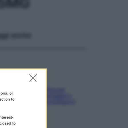
 5MG
ggi anche
Fame dopo cena? Perché
sonal or
succede e 6 snack leggeri e
ection to
appetitosi che non rovinano il
sonno
nterest-
closed to