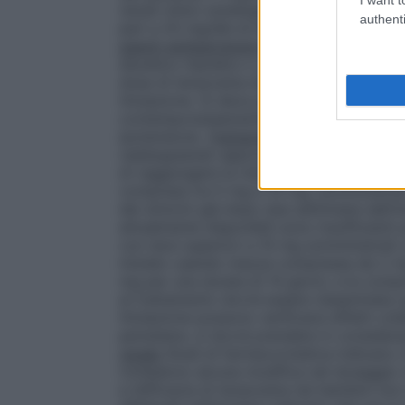
(studi clinici sostengono l’uso da 2 a 1
authenti
pari a 20 mg/die di terazosina e non dev
agenti antiipertensivi nel corso del tratt
diuretico tiazidico o un altro agente anti
dose di terazosina dovrà essere ridotta o 
titolazione. Si deve prestare attenzione 
contemporaneamente a tiazidi o altri agen
ipotensione.
Trattamento di ipertrofia pr
raddoppiando approssimativamente il dosag
di raggiungere la riduzione dei sintomi d
compresa tra 5 mg e 10 mg, somministrati 
dei sintomi già dopo due settimane dall’in
attualmente disponibili sono insufficienti
con dosi superiori a 10 mg somministrati 
iniziato usando mezza compressa da 2 mg 
mg per una durata di 14 giorni, e le comp
al trattamento dovrà essere riesaminata o
titolazione possono verificarsi effetti colla
persistere, si dovrà prendere in consider
renale
Studi di farmacocinetica indicano c
richiedono alcuna modifica nel dosaggi
e l’efficacia di terazosina nei bambini non