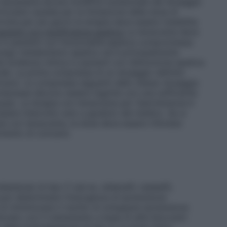
è necessaria alcuna modifica sostanziale del dosaggio
olare cautela per la titolazione della dose di
otta per più giorni la terapia deve essere ristabilita
azienti con insufficienza epatica
La terazosina deve
e in pazienti con funzionalità epatica compromessa
lungo metabolismo epatico ed è principalmente
le evidenza clinica in pazienti con disfunzione epatica
ale. La prima compressa di un dosaggio definito
icarsi. Le compresse seguenti dello stesso dosaggio
mpresse devono essere ingerite con una sufficiente
qua). La terapia con terazosina per l’ipertensione è
sere interrotto solo a giudizio del medico. Se si
ia con terazosina, la dose deve essere rititolata
mento di coricarsi.
esterasi di tipo 5 (ad es. sildenafil, tadalafil,
uò determinare l’insorgenza di ipotensione
di minimizzare il rischio di sviluppare ipotensione
lizzato con il trattamento a base di alfa-bloccanti