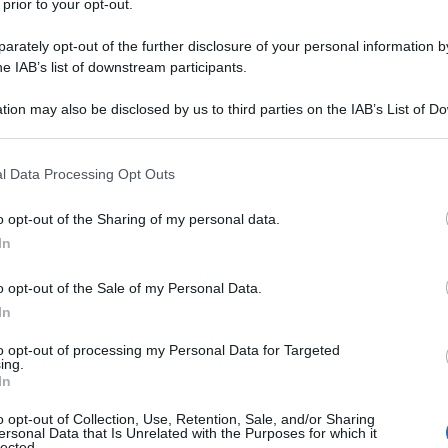
 prior to your opt-out.
rately opt-out of the further disclosure of your personal information by
he IAB’s list of downstream participants.
TO
tion may also be disclosed by us to third parties on the IAB’s List of 
Descrizione tipo ricetta:
RR – RIPETIBILE
 that may further disclose it to other third parties.
10V IN 6MESI
 that this website/app uses one or more Google services and may gath
l Data Processing Opt Outs
Forma farmaceutica:
COMPRESSE
including but not limited to your visit or usage behaviour. You may click 
DIVISIBILI
 to Google and its third-party tags to use your data for below specifi
o opt-out of the Sharing of my personal data.
ogle consent section.
In
o opt-out of the Sale of my Personal Data.
sono indicate per: Il trattamento dell’ipertensione
atico dell’ostruzione delle vie urinarie provocata da
In
to opt-out of processing my Personal Data for Targeted
ing.
In
o opt-out of Collection, Use, Retention, Sale, and/or Sharing
ersonal Data that Is Unrelated with the Purposes for which it
e: lattosio, amido di mais, talco, magnesio stearato.
lected.