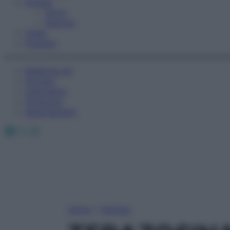
Fitness
Sport
Esercizi
Video
Podcast
Medicina AZ
Farmaci
Calcolatori
Oroscopo
Abbonamenti
Facebook
X
Instagram
Home
»
Farmaci