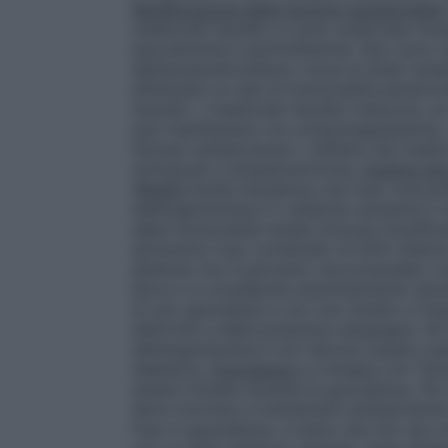
Modificazione delle funzioni paratiroidee
medicinali tiazidici si sono osservate mod
ipercalcemia e ipofosfatemia. Non sono s
dell’ipoparatiroidismo come la litiasi rena
effettuare un test di funzionalità paratir
tiazidici. I medicinali tiazidici inducono 
può manifestarsi con un’ipomagnesiemia. I 
farmaci antipertensivi. L’effetto dei medic
sottoposti a simpaticectomia.
Duplice bl
(RAAS)
Esiste l’evidenza che l’uso concom
dell’angiotensina II o aliskiren aumenta il
della funzionalità renale (inclusa l’insuff
attraverso l’uso combinato di ACE–inibitori
aliskiren non è pertanto raccomandato (ved
blocco è considerata assolutamente neces
di uno specialista e con uno stretto e fre
elettroliti e della pressione sanguigna. Gli
dell’angiotensina II non devono essere u
diabetica.
Gravidanza
La terapia con Tens
essere iniziata durante la gravidanza. Per
deve ricorrere a trattamenti antiipertensi
l’uso in gravidanza, a meno che non sia c