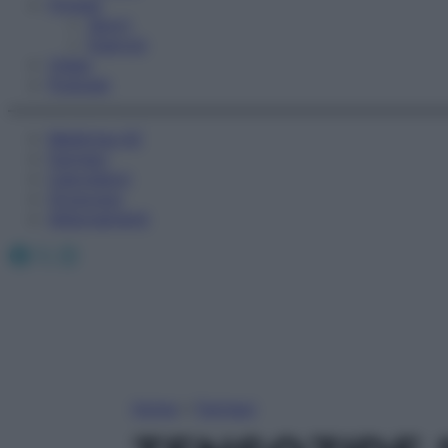
Fitness
Sport
Esercizi
Video
Podcast
Medicina AZ
Farmaci
Calcolatori
Oroscopo
Abbonamenti
Facebook
X
Instagram
Home
»
Farmaci