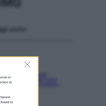
5MG
ggi anche
Capelli spezzati lungo
sonal or
l’attaccatura? Scopri come
ection to
risolvere l’annoso problema
nterest-
closed to