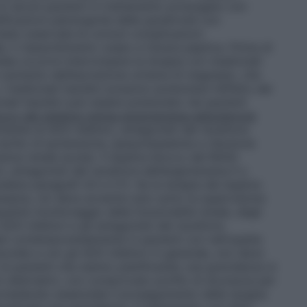
In alcuni pazienti in trattamento prolungato con
ificazioni patologiche delle paratiroidi con
tate osservate le comuni complicazioni
le, il riassorbimento osseo e l’ulcera peptica. Prima di
oidea occorre interrompere la terapia con medicinali
un aumento dell’escrezione urinaria di magnesio, che
medicinali tiazidici possono potenziare l’effetto dei
inali tiazidici può essere potenziato nei pazienti
occo del sistema renina–angiotensina–aldosterone
itante di ACE–inibitori, antagonisti del recettore
 rischio di ipotensione, iperpotassiemia e riduzione
icienza renale acuta). Il duplice blocco del RAAS
, antagonisti del recettore dell’angiotensina II o
ere paragrafi 4.5 e 5.1). Se la terapia del duplice
saria, ciò deve avvenire solo sotto la supervisione
quente monitoraggio della funzionalità renale, degli
 ACE–inibitori e gli antagonisti del recettore
sati contemporaneamente in pazienti con nefropatia
ozide e con gli ACE–inibitori in generale, non deve
 le pazienti che stanno pianificando una gravidanza si
vi alternativi, con comprovato profilo di sicurezza per
onsiderato essenziale il proseguimento della terapia