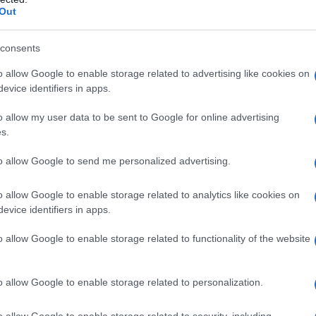
Out
consents
ACE–inibitori, ai tiazidici, ad altri farmaci derivati dalle
enti elencati al paragrafo 6.1. • Pazienti con storia di
o allow Google to enable storage related to advertising like cookies on
sa terapia con ACE– inibitori. • Pazienti con edema
evice identifiers in apps.
re 4.4). • Pazienti al secondo e terzo trimestre di
nessuna controindicazione per l’allattamento). • L’uso
o allow my user data to be sent to Google for online advertising
contenenti aliskiren è controindicato nei pazienti
s.
ne renale (velocità di filtrazione glomerulare GFR <
 5.1).
to allow Google to send me personalized advertising.
o allow Google to enable storage related to analytics like cookies on
evice identifiers in apps.
giorno, preferibilmente al mattino. La maggior parte
 tuttavia, qualora si ritenga opportuno ottenere un
o allow Google to enable storage related to functionality of the website
riosa, la posologia giornaliera può essere
schema posologico è valido anche per i pazienti
lità renale
Tensozide può essere somministrato a
o allow Google to enable storage related to personalization.
della funzionalità renale (clearance della creatinina
o allow Google to enable storage related to security, including