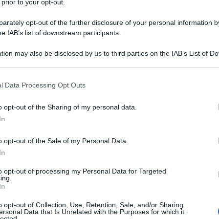
 prior to your opt-out.
rately opt-out of the further disclosure of your personal information by
he IAB’s list of downstream participants.
ROCLOROTIAZIDE
tion may also be disclosed by us to third parties on the IAB’s List of 
Descrizione tipo ricetta:
RR – RIPETIBILE
 that may further disclose it to other third parties.
10V IN 6MESI
 that this website/app uses one or more Google services and may gath
l Data Processing Opt Outs
Forma farmaceutica:
COMPRESSE
including but not limited to your visit or usage behaviour. You may click 
 to Google and its third-party tags to use your data for below specifi
o opt-out of the Sharing of my personal data.
ogle consent section.
In
l’ipertensione arteriosa nei pazienti per i quali è
o opt-out of the Sale of my Personal Data.
diuretico.
In
to opt-out of processing my Personal Data for Targeted
ing.
In
 croscarmellosa sodica • povidone • sodio stearil
di ferro giallo
o opt-out of Collection, Use, Retention, Sale, and/or Sharing
ersonal Data that Is Unrelated with the Purposes for which it
lected.