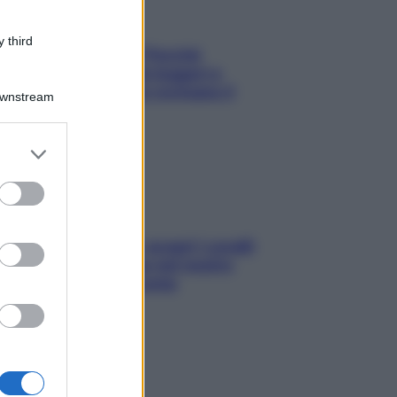
 third
Fame dopo cena? Perché
succede e 6 snack leggeri e
appetitosi che non rovinano il
Downstream
sonno
er and store
to grant or
ed purposes
Non solo Maldive: scopri i coralli
che si nascondono nel nostro
Mediterraneo (e come
proteggerli)