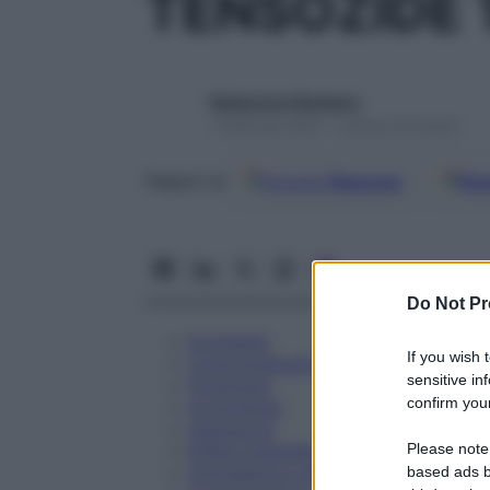
TENSOZIDE
Redazione Starbene
1 Gennaio 2025 – Lettura 22 minuti
Google
Discover
Fon
Seguici su
Do Not Pr
Eccipienti
If you wish 
Controindicazioni
sensitive in
Posologia
confirm your
Avvertenze
Interazioni
Please note
Effetti Indesiderati
Gravidanza e Allattamento
based ads b