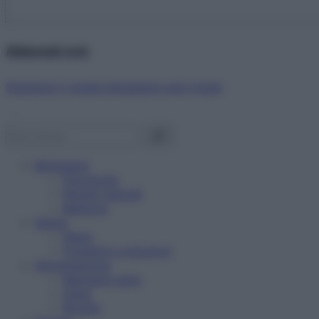
Abbonati ora!
Starbene ti regala benessere ogni mese!
Benessere
Psicologia
Rimedi naturali
Bellezza
Salute
News
Problemi e soluzioni
Alimentazione
Mangiare sano
Diete
Ricette