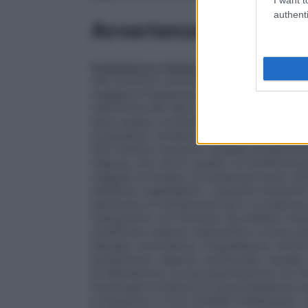
authenti
Avvertenze
Ipotensione e bilancio elettrolitico
Tensozi
che ricevono concomitanti terapie antipe
maggiore frequenza nei pazienti con deple
restrizione del sale nella dieta, dialisi, d
deve essere corretta prima di iniziare la 
scompenso cardiaco congestizio, sia in pr
ACE–inibitori possono causare ipotension
oliguria, sino ad un quadro di insufficienz
soggetti la terapia va instaurata sotto at
ambiente ospedaliero. I pazienti andranno
settimane di trattamento ed in occasione d
trattamento con diuretici dovrebbero esser
modificato bilancio elettrolitico (come se
letargia, sonnolenza, irrequietezza, dolo
ipotensione, oliguria, tachicardia, nausea
di aldosterone, la sua associazione con i
l’eventuale incidenza di ipopotassiemia ind
e transitorio e non richiede trattamento. L’