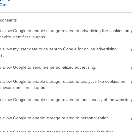
Out
no qualsiasi degli eccipienti (elencati al paragrafo 6.1)
(vedere paragrafi 4.4 e 4.6) • Ostruzioni alle vie
consents
L’uso concomitante di Telmisartan Mylan con
dicato nei pazienti con diabete mellito o
o allow Google to enable storage related to advertising like cookies on
.73m²) (vedere paragrafi 4.5 e 5.1).
evice identifiers in apps.
o allow my user data to be sent to Google for online advertising
s.
essenziale
La dose generalmente efficace è di 40 mg
to allow Google to send me personalized advertising.
no trarre già beneficio dalla dose di 20 mg una volta
nto il controllo pressorio, la dose di telmisartan può
o allow Google to enable storage related to analytics like cookies on
mg una volta al giorno. In alternativa, il
evice identifiers in apps.
iazione con diuretici tiazidici, come
mostrato un effetto additivo in termini di riduzione
o allow Google to enable storage related to functionality of the website
isartan. Qualora si prenda in considerazione un
nte che il massimo effetto antipertensivo si ottiene
dopo l’inizio del trattamento (vedere paragrafo 5.1).
o allow Google to enable storage related to personalization.
omandata è di 80 mg una volta al giorno. Non è
mg siano efficaci nel ridurre la morbilità
o allow Google to enable storage related to security, including