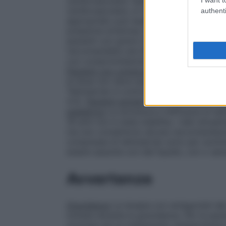
cardiovascolare. Quando si inizia la terap
cardiovascolare, si raccomanda un attent
authenti
appropriato può essere necessario un agg
pressione arteriosa.
Popolazioni speciali
pazienti con grave compromissione renale o
raccomandata una dose iniziale più bassa 
con compromissione renale lieve o modera
Pazienti con compromissione epatica
Nei 
la dose non deve essere maggiore di 40 m
Telmisartan è controindicato in pazienti
4.3).
Pazienti anziani
Non è necessario mod
pediatrica
La sicurezza e l’efficacia di tel
18 anni non è stata stabilita. I dati attual
ma non consentono alcuna raccomandazi
compresse di telmisartan sono per sommin
essere assunte con del liquido, con o sen
Avvertenze
Gravidanza
La terapia con antagonisti del
iniziata durante la gravidanza. Per le paz
ricorrere ad un trattamento antipertensiv