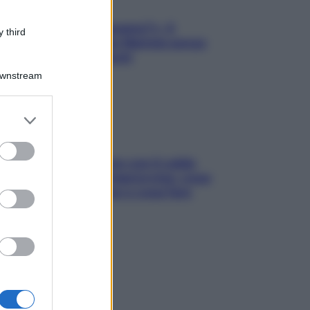
«Oggi che se magnamo?»: 4
 third
ricette facili di Max Mariola senza
pesare gli ingredienti
Downstream
er and store
to grant or
ed purposes
Perché la pressione con il caldo
scende e sale all’improvviso: cosa
succede alle donne e cosa fare
subito