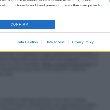
ia con telmisartan per la riduzione della morbilità
o monitoraggio della pressione arteriosa e se
cation functionality and fraud prevention, and other user protection.
iustamento della dose dei medicinali che riducono la
Pazienti con compromissione renale
L’esperienza in
 in emodialisi è limitata. In questi pazienti è
pari a 20 mg (vedere paragrafo 4.4). Per i pazienti
CONFIRM
ta non è necessario modificare la posologia.
pazienti con insufficienza epatica lieve o moderata
g una volta al giorno (vedere paragrafo 4.4).
Data Deletion
Data Access
Privacy Policy
 con grave compromissione epatica (vedere paragrafo
ificare la dose nei pazienti anziani.
Popolazione
misartan nei bambini e negli adolescenti al di sotto di
mente disponibili sono descritti nei paragrafi 5.1 e 5.2,
one su una posologia.
Modo di somministrazione
Le
istrazione orale una volta al giorno e devono
za cibo.
 recettore dell’angiotensina II non deve essere
ienti che stanno pianificando una gravidanza si deve
o alternativo, con comprovato profilo di sicurezza