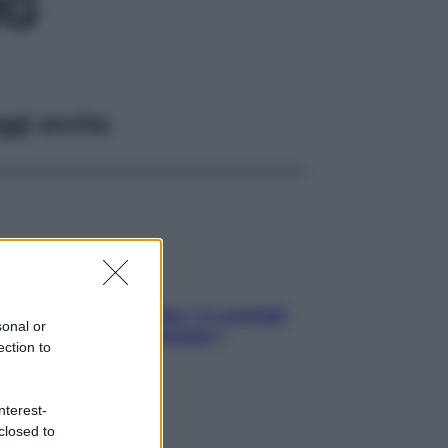
MG
ggi anche
Sicurezza al volante: i 5 consigli
sonal or
dell’ex pilota di Formula 1
ection to
nterest-
closed to