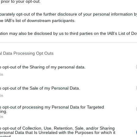
 prior to your opt-out.
rately opt-out of the further disclosure of your personal information by
he IAB’s list of downstream participants.
tion may also be disclosed by us to third parties on the IAB’s List of 
Descrizione tipo ricetta:
RR – RIPETIBILE
 that may further disclose it to other third parties.
10V IN 6MESI
 that this website/app uses one or more Google services and may gath
l Data Processing Opt Outs
Forma farmaceutica:
COMPRESSE
including but not limited to your visit or usage behaviour. You may click 
 to Google and its third-party tags to use your data for below specifi
 essenziale negli adulti.
Prevenzione
o opt-out of the Sharing of my personal data.
ogle consent section.
cardiovascolare negli adulti con: i) malattia
In
 (storia di coronaropatia, ictus o malattia arteriosa
2 con danno documentato degli organi bersaglio.
o opt-out of the Sale of my Personal Data.
In
to opt-out of processing my Personal Data for Targeted
ing.
In
mina Sodio idrossido Mannitolo (SD 200) (E421)
o opt-out of Collection, Use, Retention, Sale, and/or Sharing
ersonal Data that Is Unrelated with the Purposes for which it
lected.