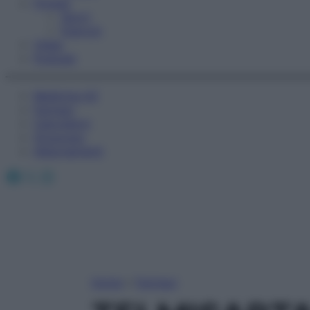
Fitness
Sport
Esercizi
Video
Podcast
Medicina AZ
Farmaci
Calcolatori
Oroscopo
Abbonamenti
Facebook
X
Instagram
Home
»
Farmaci