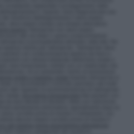
ia considerato essenziale il proseguimento della
dell’angiotensina II. Quando viene diagnosticata una
 del recettore dell’angiotensina II deve essere
to, deve essere iniziata una terapia alternativa
one epatica
Telmisartan non deve essere
truzioni alle vie biliari o grave compromissione
elmisartan è principalmente eliminato nella bile. Per
ce epatica ridotta per telmisartan. Telmisartan deve
n pazienti con compromissione epatica da lieve a
 pazienti con stenosi bilaterale dell’arteria renale o
ngolo rene funzionante, trattati con un medicinale che
aldosterone, c’è un aumentato rischio di ipotensione
one renale e trapianto renale
Quando telmisartan è
nali, si raccomanda il controllo periodico dei livelli
i sono dati riguardo la somministrazione di telmisartan
nto renale.
Ipovolemia intravascolare
Nei pazienti con
 da dosi elevate di diuretici, diete con restrizione
ificare ipotensione sintomatica, specialmente dopo la
 vanno corrette prima di iniziare il trattamento con
lemia devono essere corrette prima di iniziare il
cco del sistema renina-angiotensina-aldosterone
i ACE-inibitori, antagonisti del recettore