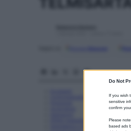
TELMISART
Redazione Starbene
1 Gennaio 2025 – Lettura 17 minuti
Google
Discover
Fon
Seguici su
Do Not Pr
Eccipienti
If you wish 
Controindicazioni
sensitive in
Posologia
confirm your
Avvertenze
Interazioni
Please note
Effetti Indesiderati
Gravidanza e Allattamento
based ads b