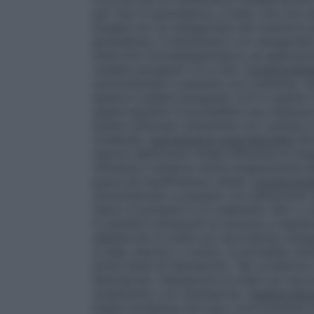
per l’uso in gravidanza, a meno che non s
terapia con un antagonista del recettore 
gravidanza, il trattamento con antagonisti
interrotto immediatamente e, se appropria
(vedere paragrafi 4.3 e 4.6).
Compromissi
somministrato a pazienti con colestasi, os
epatica (vedere paragrafo 4.3) in quanto t
questi pazienti è prevedibile una clearan
essere utilizzato solamente con cautela i
moderata.
Ipertensione renovascolare
Nei
stenosi dell’arteria renale afferente al si
influenza il sistema renina-angiotensina-
grave ed insufficienza renale.
Compromissi
somministrato a pazienti con disfunzioni re
sierici di potassio e di creatinina. Non c
in pazienti sottoposti di recente a trapia
deplezione di sodio e/o ipovolemia causata
di sale, diarrea o vomito, si potrebbe ver
prima dose di telmisartan. Tali condizioni
telmisartan. Deplezione di sodio e/o ipovo
trattamento con telmisartan.
Duplice blo
Esiste l’evidenza che l’uso concomitante d