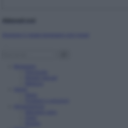
Abbonati ora!
Starbene ti regala benessere ogni mese!
Benessere
Psicologia
Rimedi naturali
Bellezza
Salute
News
Problemi e soluzioni
Alimentazione
Mangiare sano
Diete
Ricette