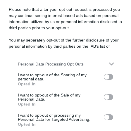
Please note that after your opt-out request is processed you
may continue seeing interest-based ads based on personal
information utilized by us or personal information disclosed to
third parties prior to your opt-out.
You may separately opt-out of the further disclosure of your
personal information by third parties on the IAB’s list of
downstream participants.
Personal Data Processing Opt Outs
This information may also be disclosed by us to third parties
on the IAB’s List of Downstream Participants that may further
I want to opt-out of the Sharing of my
disclose it to other third parties.
personal data.
Opted In
Please note that this website/app uses one or more Google
services and may gather and store information including but
I want to opt-out of the Sale of my
Personal Data.
not limited to your visit or usage behaviour. You may click to
Opted In
grant or deny consent to Google and its third-party tags to
use your data for below specified purposes in below Google
I want to opt-out of processing my
consent section.
Personal Data for Targeted Advertising.
Opted In