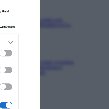
 third
Aria condizionata: usala così,
senza rischiare raffreddore & Co.
Downstream
er and store
to grant or
ed purposes
Mindfulness tra le vette: a Cortina
due giorni lontani da stress e
ansia da smartphone