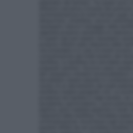
plasmatici del farmaco. Tra questi sono c
affezioni ostruttive croniche del polmone
somministrazione di molti farmaci quali: e
allopurinolo, cimetidina, vaccino antiinflu
necessario ridurre il dosaggio della teofill
sigaretta possono aumentare la clearance d
In questi casi può essere necessario aument
possono influire sulla clearance della teofi
raccomandata e in caso di eventi avversi
concentrazione dei livelli ematici del farm
teofillina. La teofillina non dovrebbe es
preparati xantinici. Occorre usare cautela 
altri simpatico-mimetici broncodilatator
dovrebbero essere assunte in contemporan
rischio di un decremento dei livelli plasma
teofillina (vedere paragrafo 4.5). La som
prudenza nei bambini e negli anziani, nei c
ipossiemia, ipertiroidismo, cuore polmona
peptica, gravi malattie epatiche e renali.
clearance della teofillina. Potrebbe esser
un’intossicazione.
Avvertenze sugli eccipi
pazienti affetti da rari problemi ereditari