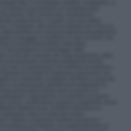
ompresi l’età, lo scompenso cardiaco congestizio, le
, le infezioni concomitanti, la contemporanea
ritromicina, TAO, lincomicina, clindamicina,
enzale, propranololo. In questi casi può essere
ina. La fenitoina, altri anticonvulsivanti ed il fumo di
ella teofillina con riduzione dell’emivita plasmatica.
are il dosaggio di teofillina. In caso di fattori che
llina, di insufficiente effetto della dose
, si raccomanda un monitoraggio della
aco ai fini del controllo del range terapeutico della
sere somministrata contemporaneamente ad altri
nel caso di associazione tra teofillina ed efedrina o
i. Preparazioni a base di Hypericum perforatum non
ea con medicinali contenenti teofillina a causa del
tici e di diminuzione dell’efficacia terapeutica di
ministrazione del prodotto deve avvenire con
ardiopatici, negli ipertesi e in pazienti con grave
re cronico, insufficienza cardiaca congestizia, ulcera
Malattia febbrile acuta
: la febbre diminuisce la
e necessario ridurre la dose per evitare
enti
Tefamin compresse contiene saccarosio. I
 di intolleranza al fruttosio, da malassorbimento di