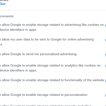
ne iniettabile
Etilendiammina e acqua per
Out
consents
o allow Google to enable storage related to advertising like cookies on
evice identifiers in apps.
i derivati xantinici o ad uno qualsiasi degli eccipienti
ontroindicato nelle donne che allattano. Infarto
o allow my user data to be sent to Google for online advertising
 di età inferiore a 6 mesi.
s.
to allow Google to send me personalized advertising.
o allow Google to enable storage related to analytics like cookies on
1 compressa rivestita 4 volte al giorno a 2 compresse
evice identifiers in apps.
 potrà essere aumentata oltre le 2 compresse rivestite
o dei livelli ematici di teofillina (valori terapeutici
ità 20 mcg/ml).
Fiale
: questa via è indicata nei casi
o allow Google to enable storage related to functionality of the website
 fa ricorso alla infusione lenta di una soluzione
 a 2 fiale da 240 mg in 10 ml) in 50 ml di una
le (ad esempio soluzione clorurosodica, glucosata,
o allow Google to enable storage related to personalization.
dovrà superare i 25 mg/min. (3,6 ml/min della
e somministrata non potrà superare i 5,6 mg/kg (0,8
o allow Google to enable storage related to security, including