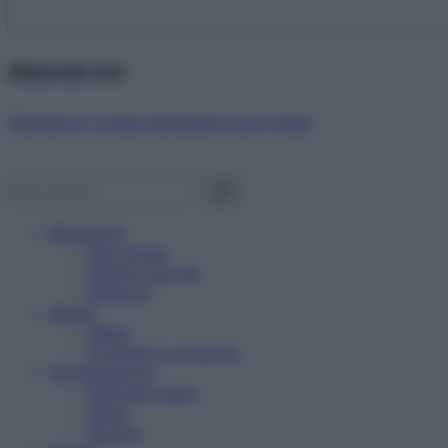
Abbonati ora!
Starbene ti regala benessere ogni mese!
Benessere
Psicologia
Rimedi naturali
Bellezza
Salute
News
Problemi e soluzioni
Alimentazione
Mangiare sano
Diete
Ricette