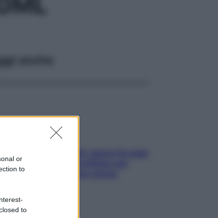
10ML
ggi anche
Doccia, lavarsi tutti i giorni fa male
sonal or
alla pelle? I miti da sfatare per
ection to
proteggerla davvero senza
stressarla
nterest-
closed to