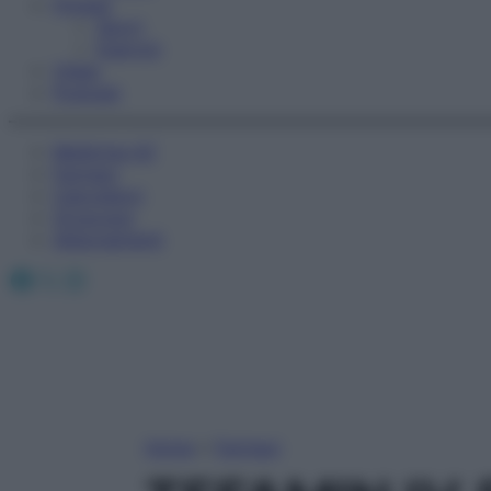
Fitness
Sport
Esercizi
Video
Podcast
Medicina AZ
Farmaci
Calcolatori
Oroscopo
Abbonamenti
Facebook
X
Instagram
Home
»
Farmaci