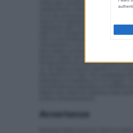
ml/kg della soluzione così approntata). A 
authenti
mantenimento ottenuta diluendo 240 mg di
ml di una soluzione per infusione (vedi s
sarà di 0,9 mg/kg/ora (pari a 1,9 ml/kg/ora
mg/kg/ora (pari a 0,9 ml/kg/ora) negli ad
(pari a 0,5 ml/kg/ora) negli adulti con 
caso la somministrazione per via e.v. del
clinostatismo e con controllata lentezza 
deve essere somministrato ai bambini di 
devono essere somministrate a bambini di e
farmaceutiche più adatte a bambini di età 
os: 16 mg/kg al giorno ripartiti in 3 o 4 
età inferiore ai 9 anni. Per un’adeguata 
plasmatica di teofillina di 5-12 mcg/ml. Tu
concentrazione plasmatica di teofillina f
febbre può ridurre la clearance della teof
evitare un’intossicazione.
Avvertenze
Numerosi fattori possono ridurre la clearan