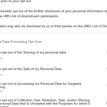
 prior to your opt-out.
rately opt-out of the further disclosure of your personal information by
he IAB’s list of downstream participants.
tion may also be disclosed by us to third parties on the IAB’s List of 
Descrizione tipo ricetta:
RR – RIPETIBILE
 that may further disclose it to other third parties.
10V IN 6MESI
 that this website/app uses one or more Google services and may gath
l Data Processing Opt Outs
Forma farmaceutica:
SOLUZIONE
including but not limited to your visit or usage behaviour. You may click 
INIETTABILE
 to Google and its third-party tags to use your data for below specifi
o opt-out of the Sharing of my personal data.
ogle consent section.
In
o opt-out of the Sale of my Personal Data.
 con componente spastica bronchiale Tefamin non
ima scelta nel trattamento dell’asma nei bambini.
In
to opt-out of processing my Personal Data for Targeted
ing.
In
 amido di mais, magnesio stearato, silice precipitata,
o opt-out of Collection, Use, Retention, Sale, and/or Sharing
ersonal Data that Is Unrelated with the Purposes for which it
ina, gomma arabica, magnesio carbonato, titanio
lected.