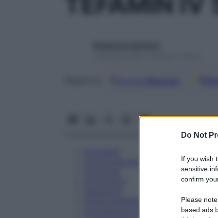
TEFAMIN IV
Redazione Starbene
1 Gennaio 2025 – Lettura 7 minuti
Google
Discover
Fon
Seguici su
Do Not Pr
Eccipienti
If you wish 
Controindicazioni
sensitive in
Posologia
confirm your
Avvertenze
Interazioni
Please note
Effetti Indesiderati
Gravidanza e Allattamento
based ads b