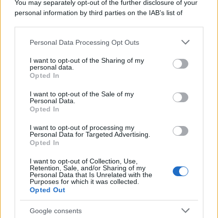
You may separately opt-out of the further disclosure of your
personal information by third parties on the IAB’s list of
downstream participants.
Personal Data Processing Opt Outs
This information may also be disclosed by us to third parties
on the IAB’s List of Downstream Participants that may further
I want to opt-out of the Sharing of my
disclose it to other third parties.
personal data.
Opted In
Please note that this website/app uses one or more Google
services and may gather and store information including but
I want to opt-out of the Sale of my
Personal Data.
not limited to your visit or usage behaviour. You may click to
Opted In
grant or deny consent to Google and its third-party tags to
use your data for below specified purposes in below Google
I want to opt-out of processing my
consent section.
Personal Data for Targeted Advertising.
Opted In
I want to opt-out of Collection, Use,
Retention, Sale, and/or Sharing of my
Personal Data that Is Unrelated with the
Purposes for which it was collected.
Opted Out
Google consents