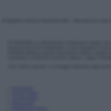
© Belpietro Edizioni Periodiche SRL – Riproduzione riser
ATTENZIONE: Le informazioni contenute in questo sito 
prescrizione di un trattamento, e non intendono e non 
chiedere sempre il parere del proprio medico curante e/o
necessario contattare il proprio medico. Leggi il Discl
Tutti i diritti riservati. Le immagini utilizzate negli ar
Informativa
Privacy Policy
Cookie Policy
Note Legali
Preferenze Privacy