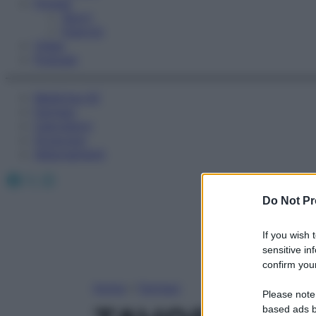
Fitness
Sport
Esercizi
Video
Podcast
Medicina AZ
Farmaci
Calcolatori
Oroscopo
Abbonamenti
Facebook
X
Instagram
Do Not Pr
If you wish 
sensitive in
confirm your
Home
»
Farmaci
Please note
based ads b