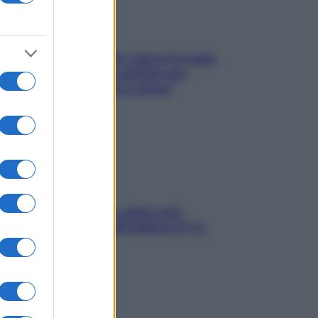
Doccia, lavarsi tutti i giorni fa male
alla pelle? I miti da sfatare per
proteggerla davvero senza
stressarla
Aria condizionata: usala così,
senza rischiare raffreddore & Co.