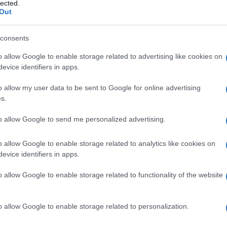
lected.
Out
consents
o allow Google to enable storage related to advertising like cookies on
Descrizione tipo ricetta:
RR – RIPETIBILE
evice identifiers in apps.
3V IN 30GIORNI
o allow my user data to be sent to Google for online advertising
Forma farmaceutica:
COMPRESSE
s.
to allow Google to send me personalized advertising.
o allow Google to enable storage related to analytics like cookies on
evice identifiers in apps.
o allow Google to enable storage related to functionality of the website
o allow Google to enable storage related to personalization.