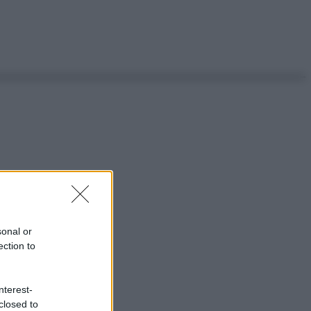
sonal or
ection to
nterest-
closed to