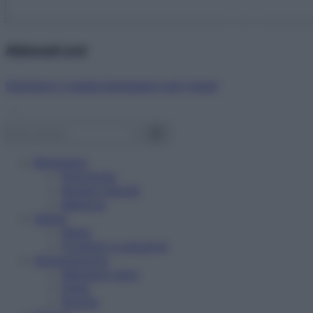
Abbonati ora!
Starbene ti regala benessere ogni mese!
Benessere
Psicologia
Rimedi naturali
Bellezza
Salute
News
Problemi e soluzioni
Alimentazione
Mangiare sano
Diete
Ricette