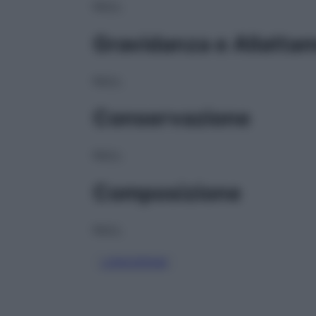
NULL
Gravidanza e Allatta
NULL
Conservazione
NULL
Composizione
NULL
LORAZEPAM