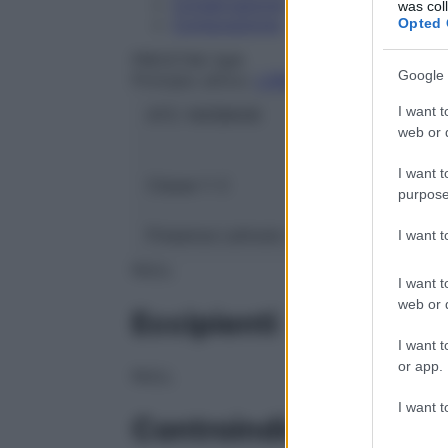
Conservazione
was col
Composizione
Opted 
PRICETAG SpA
Google 
Principio attivo:
LORAZEPAM
I want t
ATC:
N05BA06
web or d
I want t
Classe 1:
C
purpose
Presenza Lattosio:
Si
I want 
NULL
I want t
web or d
Eccipienti
I want t
or app.
NULL
I want t
Controindicazioni