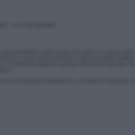
vata – P.Iva 13673600964
sono presentate a solo scopo informativo, in nessun caso p
devono in alcun modo sostituire il rapporto diretto medico-p
 di specialisti riguardo qualsiasi indicazione riportata. Se
aimer »
ticoli sono di proprietà dell’editore o concesse in licenza per 