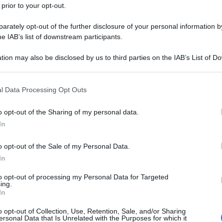
PR 1MG
 prior to your opt-out.
rately opt-out of the further disclosure of your personal information by
he IAB’s list of downstream participants.
tion may also be disclosed by us to third parties on the IAB’s List of 
Le
 that may further disclose it to other third parties.
ti preferite
 that this website/app uses one or more Google services and may gath
l Data Processing Opt Outs
including but not limited to your visit or usage behaviour. You may click 
 to Google and its third-party tags to use your data for below specifi
o opt-out of the Sharing of my personal data.
ogle consent section.
In
o opt-out of the Sale of my Personal Data.
In
to opt-out of processing my Personal Data for Targeted
ing.
In
o opt-out of Collection, Use, Retention, Sale, and/or Sharing
ersonal Data that Is Unrelated with the Purposes for which it