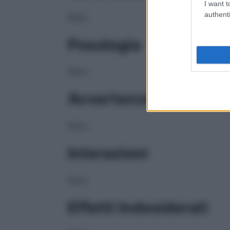
I want t
authenti
NULL
Posologia
NULL
Avvertenze
NULL
Interazioni
NULL
Effetti Indesiderati