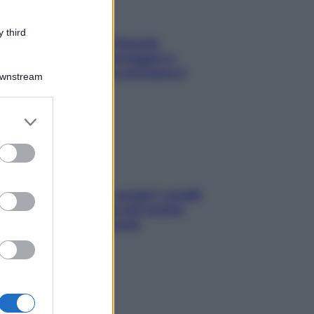
 third
Fame dopo cena? Perché
succede e 6 snack leggeri e
appetitosi che non rovinano il
Downstream
sonno
er and store
to grant or
ed purposes
Non solo Maldive: scopri i coralli
che si nascondono nel nostro
Mediterraneo (e come
proteggerli)