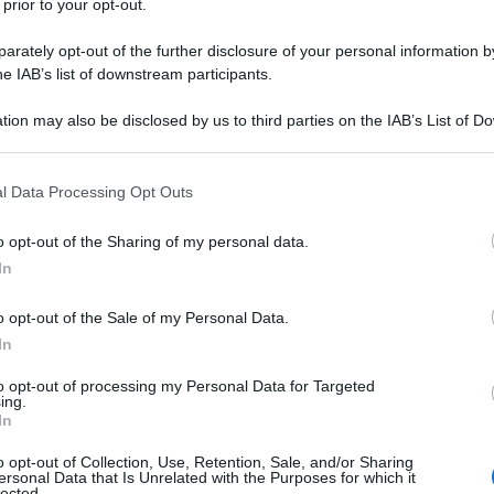
 prior to your opt-out.
rately opt-out of the further disclosure of your personal information by
he IAB’s list of downstream participants.
tion may also be disclosed by us to third parties on the IAB’s List of 
Descrizione tipo ricetta:
RNRL –
 that may further disclose it to other third parties.
LIMITATIVA NON RIPETIB.
 that this website/app uses one or more Google services and may gath
l Data Processing Opt Outs
Forma farmaceutica:
CAPSULE RIGIDE
including but not limited to your visit or usage behaviour. You may click 
 to Google and its third-party tags to use your data for below specifi
o opt-out of the Sharing of my personal data.
ogle consent section.
In
 pazienti adulti e pediatrici con leucemia mieloide
o opt-out of the Sale of my Personal Data.
 positivo di nuova diagnosi in fase cronica, –
iladelphia positivo in fase cronica ed in fase
In
 a precedente terapia comprendente imatinib. Non
ti con LMC in crisi blastica. – pazienti pediatrici con
to opt-out of processing my Personal Data for Targeted
ing.
in fase cronica con resistenza o intolleranza a
In
b.
o opt-out of Collection, Use, Retention, Sale, and/or Sharing
ersonal Data that Is Unrelated with the Purposes for which it
lected.