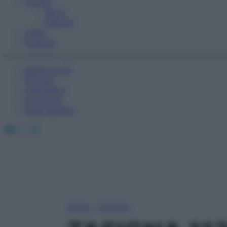
Fitness
Sport
Esercizi
Video
Podcast
Medicina AZ
Farmaci
Calcolatori
Oroscopo
Abbonamenti
Facebook
X
Instagram
Home
»
Farmaci