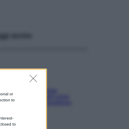
ggi anche
Capelli spezzati lungo
sonal or
l’attaccatura? Scopri come
ection to
risolvere l’annoso problema
nterest-
closed to