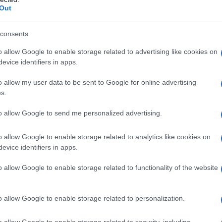
Out
della capsula Lattosio monoidrato Crospovidone
nidra Magnesio stearato
Involucro della capsula
consents
sido rosso (E172) Ferro ossido giallo (E172)
Inchiostro
o allow Google to enable storage related to advertising like cookies on
o nero (E172) Glicole propilenico Ammonio
evice identifiers in apps.
e
Contenuto della capsula
Lattosio monoidrato
e colloidale anidra Magnesio stearato
Involucro
o allow my user data to be sent to Google for online advertising
171) Ferro ossido giallo (E172)
Inchiostro
 disidratato Alcol isopropilico Alcol butilico Glicole
s.
oniaca Potassio idrossido Ferro ossido rosso (E172)
to allow Google to send me personalized advertising.
o allow Google to enable storage related to analytics like cookies on
evice identifiers in apps.
 qualsiasi degli eccipienti elencati al paragrafo 6.1.
o allow Google to enable storage related to functionality of the website
o allow Google to enable storage related to personalization.
ico esperto nella diagnosi e nel trattamento di
to deve essere continuato fino a quando si osserva
o allow Google to enable storage related to security, including