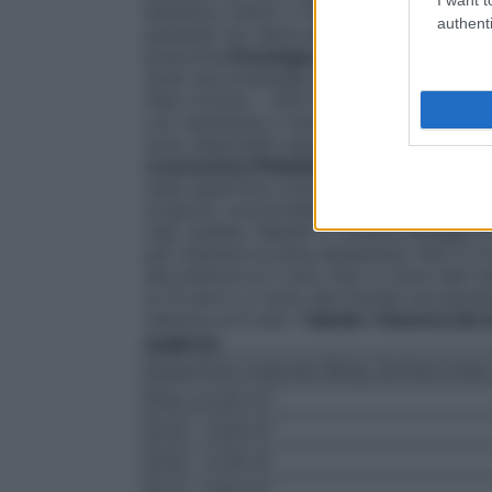
beneficio clinico o fino al verificarsi di t
authenti
paziente non deve assumere una dose agg
prescritta.
Posologia per pazienti adulti
dose raccomandata è: – 300 mg due volte 
fase cronica, – 400 mg due volte al giorn
con resistenza o intolleranza a precedent
sono disponibili capsule rigide da 150 m
cromosoma Philadelphia positivo
Il dosa
sulla superficie corporea (mg/m²). La do
al giorno, arrotondata alla dose da 50 mg
mg) (vedere Tabella 1). Diversi dosaggi 
per ottenere la dose desiderata. Non vi è 
età inferiore ai 2 anni. Non vi sono dati ne
ai 10 anni e vi sono dati limitati nei pazien
inferiore ai 6 anni.
Tabella 1 Schema del d
al giorno
Superficie corporea (Body Surface Area
Fino a 0,32 m²
0,33 – 0,54 m²
0,55 – 0,76 m²