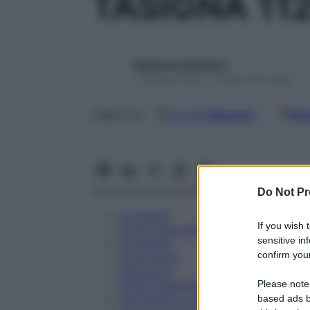
TASIGNA 11
Redazione Starbene
1 Gennaio 2025 – Lettura 45 minuti
Google
Discover
Fon
Seguici su
Do Not Pr
Eccipienti
If you wish 
Controindicazioni
sensitive in
Posologia
confirm your
Avvertenze
Interazioni
Please note
Effetti Indesiderati
Gravidanza e Allattamento
based ads b