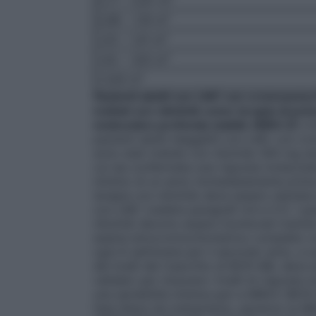
0,77 – 0,97 m²
0,98 – 1,19 m²
1,20 – 1,41 m²
1,42 – 1,63 m²
≥1,64 m²
Pazienti adulti con LMC con cromosoma Ph
trattati con nilotinib come terapia di pr
molecolare profonda stabile (MR4.5)
L’
pazienti adulti eleggibili con LMC con cr
sono stati trattati con nilotinib 300 mg d
cui sia confermata una risposta molecolar
minimo di un anno immediatamente prima de
terapia con nilotinib deve essere valutat
con LMC (vedere paragrafi 4.4 e 5.1). I pa
nilotinib devono essere monitorati tramite
esame emocromocitometrico completo con
ogni 6 settimane per il secondo anno, e 
dei livelli del trascritto di BCR-ABL deve
validato per misurare i livelli di risposta
una sensibilità minima pari a MR4.5 (BCR-
fase libera da trattamento, perdono la