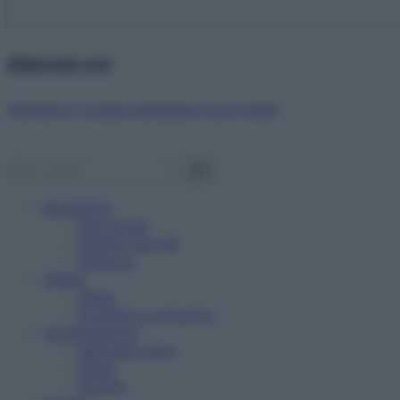
Abbonati ora!
Starbene ti regala benessere ogni mese!
Benessere
Psicologia
Rimedi naturali
Bellezza
Salute
News
Problemi e soluzioni
Alimentazione
Mangiare sano
Diete
Ricette