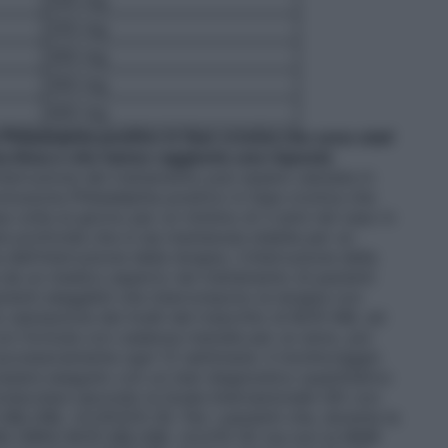
200 mg
250 mg
300 mg
350 mg
400 mg
iladelphia positivo in fase cronica che sono stati
ima linea e che hanno raggiunto una risposta
interruzione del trattamento può essere valutata in
omosoma Philadelphia positivo in fase cronica che
ue volte al giorno per un minimo di 3 anni nel caso in
e profonda che si sia mantenuta stabile per un
ll’interruzione della terapia. L’interruzione della
a da un medico esperto nel trattamento di pazienti
zienti eleggibili che interrompono la terapia con
 valutazione dei livelli del trascritto di BCR-ABL ed
 formula con cadenza mensile per un anno, poi
successivamente ogni 12 settimane. Il monitoraggio
 essere eseguito con un test diagnostico quantitativo
 molecolare secondo la Scala Internazionale (IS) con
ABL/ABL ≤0,0032% IS). Per i pazienti che, durante la
 MR4 (MR4=BCR-ABL/ABL ≤0,01% IS) ma non la MMR