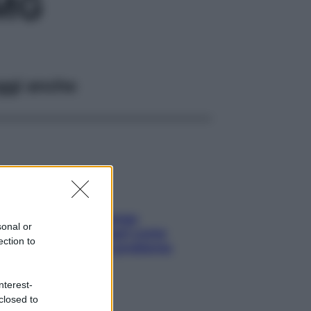
MG
ggi anche
Capelli spezzati lungo
sonal or
l’attaccatura? Scopri come
ection to
risolvere l’annoso problema
nterest-
closed to