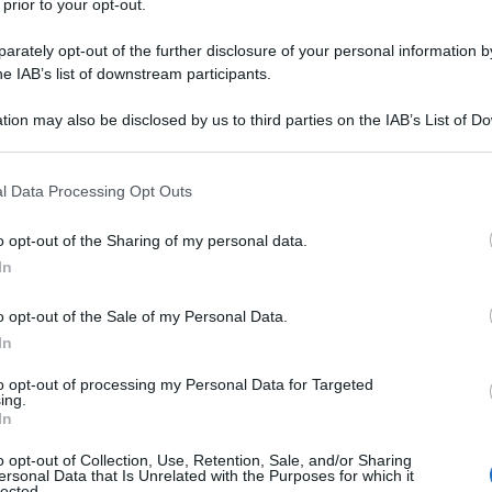
 prior to your opt-out.
rately opt-out of the further disclosure of your personal information by
he IAB’s list of downstream participants.
ATO/GLIMEPIRIDE
tion may also be disclosed by us to third parties on the IAB’s List of 
Descrizione tipo ricetta:
RR – RIPETIBILE
 that may further disclose it to other third parties.
10V IN 6MESI
 that this website/app uses one or more Google services and may gath
l Data Processing Opt Outs
Forma farmaceutica:
COMPRESSE
including but not limited to your visit or usage behaviour. You may click 
 to Google and its third-party tags to use your data for below specifi
o opt-out of the Sharing of my personal data.
ogle consent section.
In
econda linea di pazienti adulti con diabete mellito di
o opt-out of the Sale of my Personal Data.
rmina o per i quali metformina è controindicata e che
pioglitazione e glimepiride. Dopo l’inizio della
In
o essere rivalutati dopo 3-6 mesi per verificare
o (ad esempio, la riduzione dell’emoglobina glicata
to opt-out of processing my Personal Data for Targeted
ing.
 adeguatamente, il trattamento con pioglitazone deve
In
rischi di una terapia prolungata, i prescrittori devono
essive, che i benefici del trattamento con
o opt-out of Collection, Use, Retention, Sale, and/or Sharing
grafo 4.4).
ersonal Data that Is Unrelated with the Purposes for which it
lected.