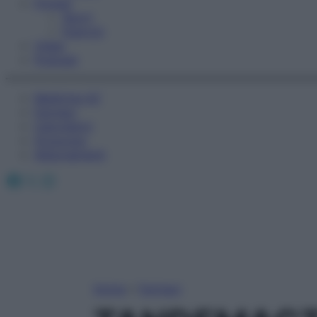
Fitness
Sport
Esercizi
Video
Podcast
Medicina AZ
Farmaci
Calcolatori
Oroscopo
Abbonamenti
Facebook
X
Instagram
Home
»
Farmaci