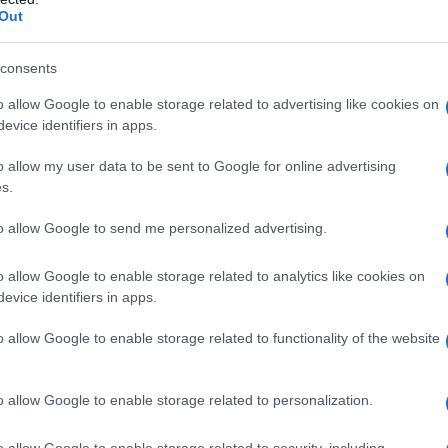
Out
consents
 sodica Idrossipropilcellulosa Lattosio monoidrato
o allow Google to enable storage related to advertising like cookies on
evice identifiers in apps.
o allow my user data to be sent to Google for online advertising
s.
 – Ipersensibilità ai principi attivi o ad uno
to allow Google to send me personalized advertising.
grafo 6.1 o ad altre sulfoniluree o sulfonamidi –
cienza cardiaca (classi NYHA da I a IV) – Carcinoma
ositiva per carcinoma della vescica – Ematuria
o allow Google to enable storage related to analytics like cookies on
ufficienza epatica – Diabete mellito di tipo 1 –
evice identifiers in apps.
 Gravi alterazioni della funzione renale (clearance
za – Allattamento (vedere paragrafo 4.6)
o allow Google to enable storage related to functionality of the website
o allow Google to enable storage related to personalization.
ct è di una compressa da assumere una volta al
o allow Google to enable storage related to security, including