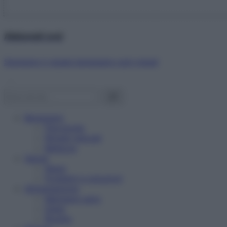
Abbonati ora!
Starbene ti regala benessere ogni mese!
Benessere
Psicologia
Rimedi naturali
Bellezza
Salute
News
Problemi e soluzioni
Alimentazione
Mangiare sano
Diete
Ricette