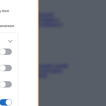
 third
Fame dopo cena? Perché
succede e 6 snack leggeri e
appetitosi che non rovinano il
Downstream
sonno
er and store
to grant or
ed purposes
Non solo Maldive: scopri i coralli
che si nascondono nel nostro
Mediterraneo (e come
proteggerli)