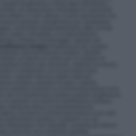
causare ipoglicemia a causa della sulfonilurea. I
rollati con l’assunzione immediata di carboidrati
nno effetto. È noto dall’uso di altre sulfoniluree che,
romisure adottate, l’ipoglicemia può manifestarsi
gata, controllata temporaneamente dalle normali
amento medico immediato e occasionalmente
emact richiede il monitoraggio regolare del
nsufficienza cardiaca
Pioglitazone può causare
ecipitare una insufficienza cardiaca. Quando
lmeno un fattore di rischio per lo sviluppo di
recedente infarto del miocardio, malattia coronarica
iziare il trattamento con la più bassa dose
ente. I pazienti devono essere osservati
icienza cardiaca, aumento di peso o edema;
serva cardiaca. Durante la commercializzazione sono
ne casi di insufficienza cardiaca quando pioglitazone
o in pazienti con storia di insufficienza cardiaca.
no ritenzione idrica, la somministrazione
 edema. Durante la commercializzazione sono stati
d insufficienza cardiaca in pazienti con uso
i-infiammatori non steroidei, compresi gli inibitori
re interrotto se si manifesta qualsiasi