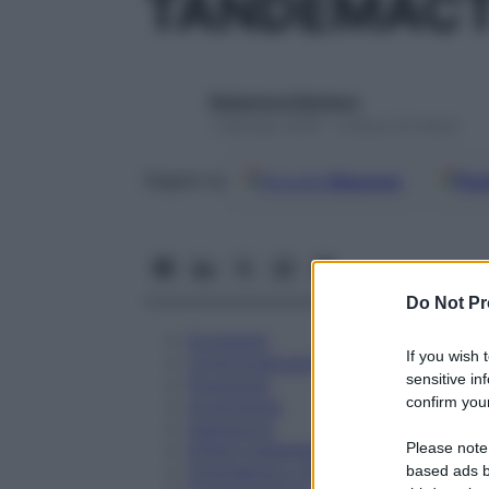
TANDEMACT
Redazione Starbene
1 Gennaio 2025 – Lettura 22 minuti
Google
Discover
Fon
Seguici su
Do Not Pr
Eccipienti
If you wish 
Controindicazioni
sensitive in
Posologia
confirm your
Avvertenze
Interazioni
Please note
Effetti Indesiderati
Gravidanza e Allattamento
based ads b