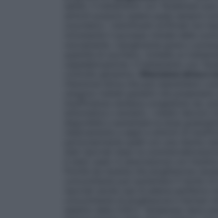
saltati, il trattamento con Tandemact può 
sintomi possono essere quasi sempre cont
(zucchero). I dolcificanti artificiali non ha
nonostante il successo iniziale delle cont
nuovamente. L’ipoglicemia grave o prolun
quantità di zucchero, richiede un tratt
ospedalizzazione. Il trattamento con Tand
controllo glicemico.
Ritenzione idrica e i
ritenzione idrica che può esacerbare o pr
vengono trattati pazienti che presentano a
insufficienza cardiaca congestizia (es. p
sintomatica o anziani), i medici devono in
disponibile e aumentare la dose gradualm
relativamente a segni e sintomi di insuff
particolarmente quelli con una ridotta ri
stati riportati dopo la commercializzazio
è stato usato in associazione con insulina 
Poiché sia insulina che pioglitazone causa
concomitante può aumentare il rischio di
riportati anche casi di edema periferico e
concomitante di pioglitazone e farmaci ant
selettivi della COX-2. Tandemact deve esse