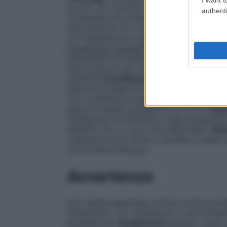
giorno. Se i pazienti manifestano ipoglic
authenti
considerare la terapia di combinazione li
associazione con una sulfonilurea diversa 
con pioglitazone e glimepiride in combin
Popolazioni speciali
Anziani
I medici devo
disponibile ed aumentarla gradualmente, i
associazione con insulina (vedere paragraf
cardiaca).
Insufficienza renale
Tandemact 
alterazioni della funzione renale (clearan
4.3).
Insufficienza epatica
Tandemact non d
epatica (vedere paragrafi 4.3 e 4.4).
Popo
Tandemact nei bambini e negli adolescenti
stabilite. Non ci sono dati disponibili.
Mod
oralmente poco prima o durante il pasto 
un bicchiere d’acqua.
Avvertenze
Non esiste esperienza clinica di altri prod
trattamento con Tandemact o somministr
pioglitazone.
Ipoglicemia
Quando i pasti 