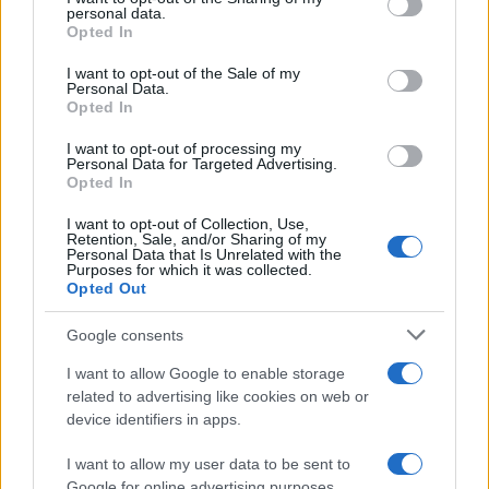
disclose it to other third parties.
personal data.
Opted In
Please note that this website/app uses one or more Google
services and may gather and store information including but
I want to opt-out of the Sale of my
Personal Data.
not limited to your visit or usage behaviour. You may click to
Opted In
grant or deny consent to Google and its third-party tags to
use your data for below specified purposes in below Google
I want to opt-out of processing my
consent section.
Personal Data for Targeted Advertising.
Opted In
I want to opt-out of Collection, Use,
Retention, Sale, and/or Sharing of my
Personal Data that Is Unrelated with the
Purposes for which it was collected.
Opted Out
Google consents
I want to allow Google to enable storage
related to advertising like cookies on web or
device identifiers in apps.
I want to allow my user data to be sent to
Google for online advertising purposes.