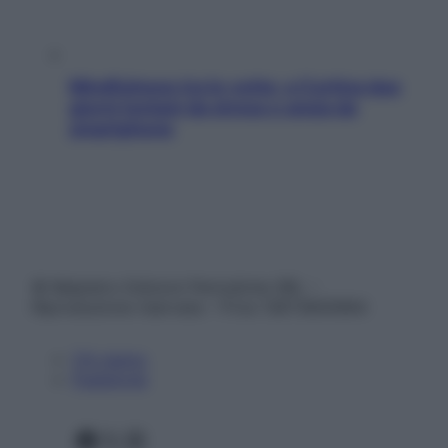
Mindfulness tra le vette: a Cortina due
giorni lontani da stress e ansia da
smartphone
© Belpietro Edizioni Periodiche SRL –
Riproduzione riservata – P.Iva 13673600964
Chi siamo
Pubblicità
Facebook
X
Instagram