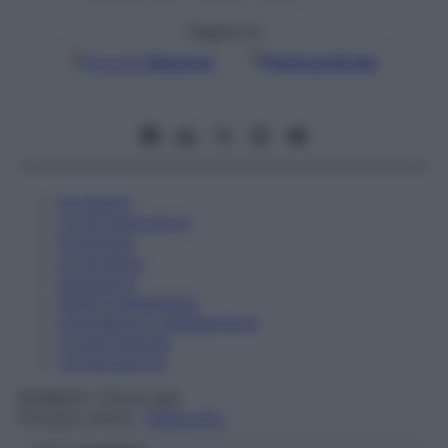
Seguici su
Google
Discover
Fonti preferite
Eccipienti
Controindicazioni
Posologia
Avvertenze
Interazioni
Effetti Indesiderati
Gravidanza e Allattamento
Conservazione
Composizione
RANBAXY ITALIA SpA
Principio attivo:
TADALAFIL