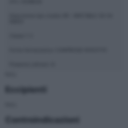
ATC:
G04BE08
Descrizione tipo ricetta:
RR – RIPETIBILE 10V IN
6MESI
Classe 1:
C
Forma farmaceutica:
COMPRESSE RIVESTITE
Presenza Lattosio:
Si
NULL
Eccipienti
NULL
Controindicazioni