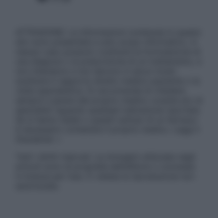
ATTENZIONE: Le informazioni contenute in questo
sito sono presentate a solo scopo informativo, in
nessun caso possono costituire la formulazione di
una diagnosi o la prescrizione di un trattamento, e
non intendono e non devono in alcun modo
sostituire il rapporto diretto medico-paziente o la
visita specialistica. Si raccomanda di chiedere
sempre il parere del proprio medico curante e/o di
specialisti riguardo qualsiasi indicazione riportata.
Se si hanno dubbi o quesiti sull’uso di un farmaco
è necessario contattare il proprio medico. Leggi il
Disclaimer »
Tutti i diritti riservati. Le immagini utilizzate negli
articoli sono di proprietà dell’editore o concesse
in licenza per l’uso. È vietata la riproduzione non
autorizzata.