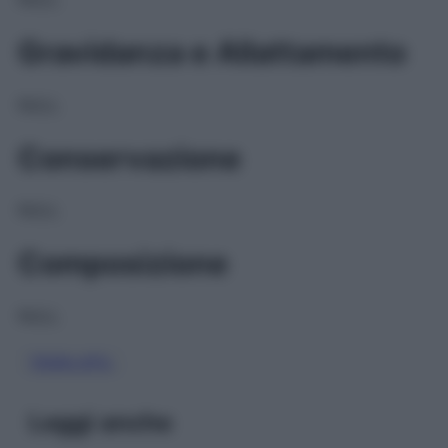
Gravidanza e Allattamento
NULL
Conservazione
NULL
Composizione
NULL
TADALAFIL
Leggi anche