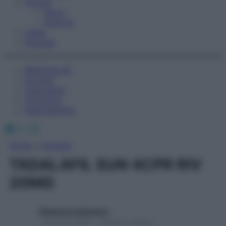
Fitness
Sport
Esercizi
Video
Podcast
Medicina AZ
Farmaci
Calcolatori
Oroscopo
Abbonamenti
Facebook
X
Instagram
Home
»
Farmaci
TADALAFIL SUN 4CPR RIV
20MG
Redazione Starbene
1 Gennaio 2025 – Lettura 1 minuto