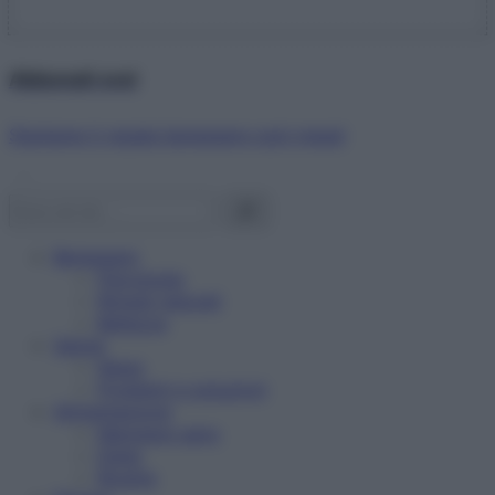
Abbonati ora!
Starbene ti regala benessere ogni mese!
Benessere
Psicologia
Rimedi naturali
Bellezza
Salute
News
Problemi e soluzioni
Alimentazione
Mangiare sano
Diete
Ricette