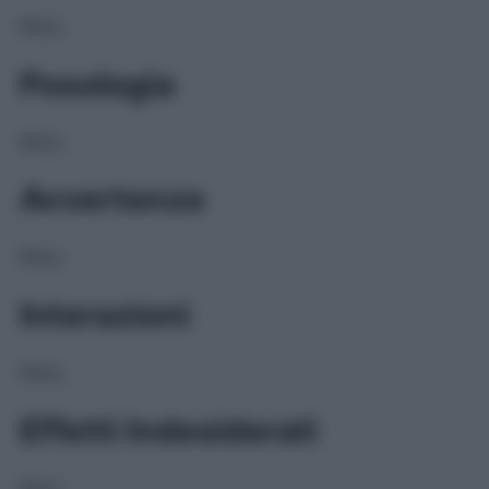
NULL
Posologia
NULL
Avvertenze
NULL
Interazioni
NULL
Effetti Indesiderati
NULL