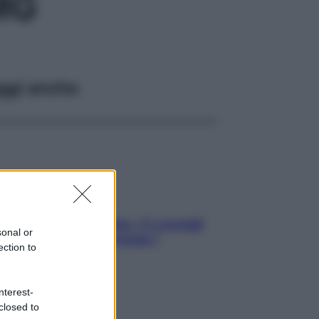
MG
ggi anche
Sicurezza al volante: i 5 consigli
sonal or
dell’ex pilota di Formula 1
ection to
nterest-
closed to