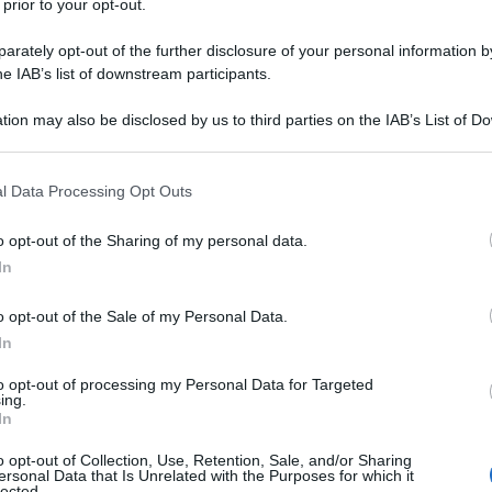
 prior to your opt-out.
rately opt-out of the further disclosure of your personal information by
he IAB’s list of downstream participants.
tion may also be disclosed by us to third parties on the IAB’s List of 
Descrizione tipo ricetta:
RR – RIPETIBILE
 that may further disclose it to other third parties.
10V IN 6MESI
 that this website/app uses one or more Google services and may gath
l Data Processing Opt Outs
Forma farmaceutica:
COMPRESSE
including but not limited to your visit or usage behaviour. You may click 
RIVESTITE
 to Google and its third-party tags to use your data for below specifi
o opt-out of the Sharing of my personal data.
ogle consent section.
In
o opt-out of the Sale of my Personal Data.
li uomini adulti. È necessaria la stimolazione sessuale
 L’uso di TADALAFIL DOC Generici nelle donne non è
In
to opt-out of processing my Personal Data for Targeted
ing.
In
o opt-out of Collection, Use, Retention, Sale, and/or Sharing
ersonal Data that Is Unrelated with the Purposes for which it
rato Sodio laurilsolfato Povidone K12 Crospovidone
lected.