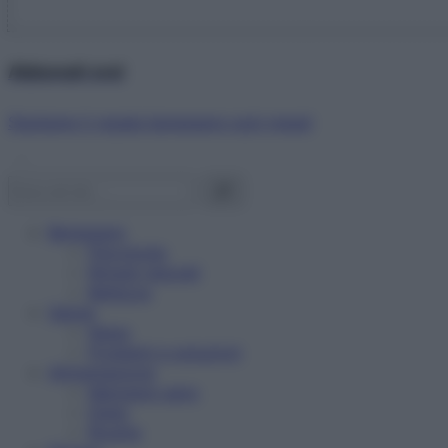
Abbonati ora!
Starbene ti regala benessere ogni mese!
Benessere
Psicologia
Rimedi naturali
Bellezza
Salute
News
Problemi e soluzioni
Alimentazione
Mangiare sano
Diete
Ricette