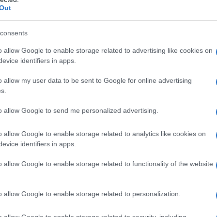
vinil alcol Macrogol Titanio diossido (E171) Talco
Out
consents
o allow Google to enable storage related to advertising like cookies on
evice identifiers in apps.
 qualsiasi degli eccipienti elencati al paragrafo 6.1.
tadalafil aumenta gli effetti ipotensivi dei nitrati. Si
o allow my user data to be sent to Google for online advertising
tti combinati dei nitrati e del tadalafil sulla via
s.
inistrazione di TADALAFIL DOC Generici a pazienti
nitrato organico è controindicata (vedere paragrafo
to allow Google to send me personalized advertising.
sere usato negli uomini con malattie cardiache per
. I medici devono considerare il potenziale rischio
 pazienti con una preesistente malattia
o allow Google to enable storage related to analytics like cookies on
ienti con malattia cardiovascolare non sono stati
evice identifiers in apps.
afil è pertanto controindicato: – pazienti che hanno
0 giorni, – pazienti con angina instabile o che hanno
o allow Google to enable storage related to functionality of the website
essuali, – pazienti che negli ultimi 6 mesi hanno
 o maggiore secondo la classificazione della New York
e non controllate, ipotensione (< 90/50 mm Hg) o
o allow Google to enable storage related to personalization.
he hanno avuto un ictus negli ultimi 6 mesi.
nei pazienti che hanno perso la vista ad un occhio
o allow Google to enable storage related to security, including