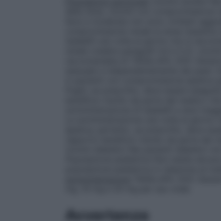
Popolazioni particolari
Uomini anziani
Nei
della dose.
Uomini con compromissione r
lieve a moderata non sono richiesti aggiu
compromissione renale la dose massima 
tadalafil una volta al giorno non è racc
renale (vedere paragrafi 4.4 e 5.2).
Uomin
raccomandata di TADALAFIL DOC Generici 
sessuale e indipendentemente dai pasti. Esis
in pazienti con compromissione epatica gr
Pugh); se prescritto, deve essere eseguit
beneficio-rischio da parte del medico che 
somministrazione di tadalafil a dosi mag
La somministrazione una volta al giorno 
epatica; pertanto, se prescritto, deve es
rapporto beneficio-rischio da parte del m
Uomini diabetici
Nei pazienti diabetici no
Popolazione pediatrica
Non esiste alcuna 
popolazione pediatrica in relazione al tra
somministrazione
TADALAFIL DOC Generici 
mg, 10 mg e 20 mg per uso orale.
Avvertenze