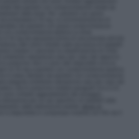
 pazienti anziani non sono richiesti aggiustamenti
enale
Nei pazienti con compromissione renale da
stamenti della dose. Per i pazienti con grave
raccomandata è 10 mg. La somministrazione di
omandata nei pazienti con grave compromissione
i con compromissione epatica
La dose
è 10 mg da assumere prima di una prevista attività
tono dati clinici limitati sulla sicurezza di tadalafil
ave (classe C secondo la classificazione di Child-
a un’attenta valutazione caso per caso del rapporto
lo prescrive. Non ci sono dati disponibili circa la
giori di 10 mg a pazienti con compromissione epatica.
non è stata valutata nei pazienti con compromissione
sere eseguita un’attenta valutazione caso per caso del
edico che lo prescrive (vedere paragrafi 4.4 e 5.2).
n sono richiesti aggiustamenti del dosaggio.
indicazione per un uso specifico di tadalafil nella
ttamento della disfunzione erettile.
Modo di
è disponibile in compresse rivestite con film da 5