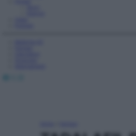
Fitness
Sport
Esercizi
Video
Podcast
Medicina AZ
Farmaci
Calcolatori
Oroscopo
Abbonamenti
Facebook
X
Instagram
Home
»
Farmaci