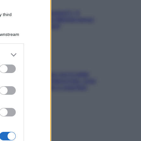
«Oggi che se magnamo?»: 4
 third
ricette facili di Max Mariola senza
pesare gli ingredienti
Downstream
er and store
to grant or
ed purposes
Perché la pressione con il caldo
scende e sale all’improvviso: cosa
succede alle donne e cosa fare
subito