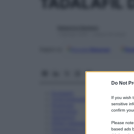
TADALAFIL 
Redazione Starbene
1 Gennaio 2025 – Lettura 20 minuti
Google
Discover
Fon
Seguici su
Do Not Pr
Eccipienti
If you wish 
Controindicazioni
sensitive in
Posologia
confirm your
Avvertenze
Interazioni
Please note
Effetti Indesiderati
Gravidanza e Allattamento
based ads b