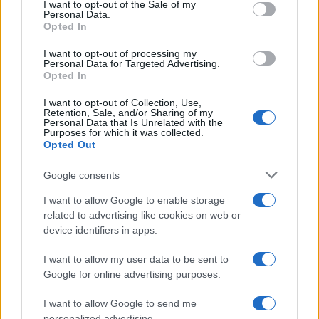
services and may gather and store information including but
I want to opt-out of the Sale of my
Personal Data.
not limited to your visit or usage behaviour. You may click to
Opted In
grant or deny consent to Google and its third-party tags to
use your data for below specified purposes in below Google
I want to opt-out of processing my
consent section.
Personal Data for Targeted Advertising.
Opted In
I want to opt-out of Collection, Use,
Retention, Sale, and/or Sharing of my
Personal Data that Is Unrelated with the
Purposes for which it was collected.
Opted Out
Google consents
I want to allow Google to enable storage
related to advertising like cookies on web or
device identifiers in apps.
I want to allow my user data to be sent to
Google for online advertising purposes.
I want to allow Google to send me
personalized advertising.