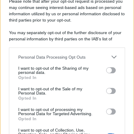
Please note that after your opt-out request is processed you
may continue seeing interest-based ads based on personal
information utilized by us or personal information disclosed to
third parties prior to your opt-out.
You may separately opt-out of the further disclosure of your
personal information by third parties on the IAB’s list of
downstream participants.
Personal Data Processing Opt Outs
This information may also be disclosed by us to third parties
on the IAB’s List of Downstream Participants that may further
I want to opt-out of the Sharing of my
disclose it to other third parties.
personal data.
Opted In
Please note that this website/app uses one or more Google
services and may gather and store information including but
I want to opt-out of the Sale of my
Personal Data.
not limited to your visit or usage behaviour. You may click to
Opted In
grant or deny consent to Google and its third-party tags to
use your data for below specified purposes in below Google
I want to opt-out of processing my
consent section.
Personal Data for Targeted Advertising.
Opted In
I want to opt-out of Collection, Use,