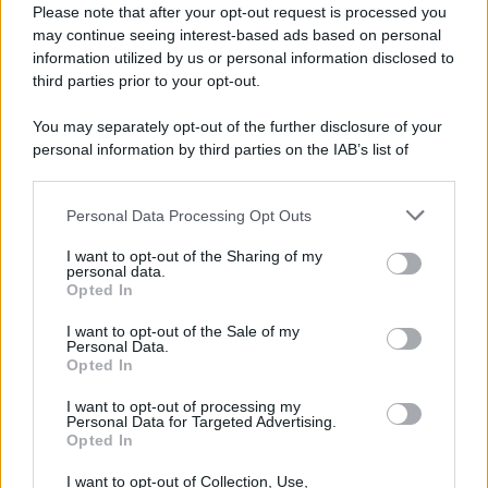
Please note that after your opt-out request is processed you
may continue seeing interest-based ads based on personal
information utilized by us or personal information disclosed to
third parties prior to your opt-out.
You may separately opt-out of the further disclosure of your
personal information by third parties on the IAB’s list of
downstream participants.
Personal Data Processing Opt Outs
This information may also be disclosed by us to third parties
on the IAB’s List of Downstream Participants that may further
I want to opt-out of the Sharing of my
disclose it to other third parties.
personal data.
Opted In
Please note that this website/app uses one or more Google
services and may gather and store information including but
I want to opt-out of the Sale of my
Personal Data.
not limited to your visit or usage behaviour. You may click to
Opted In
grant or deny consent to Google and its third-party tags to
use your data for below specified purposes in below Google
I want to opt-out of processing my
consent section.
Personal Data for Targeted Advertising.
Opted In
I want to opt-out of Collection, Use,