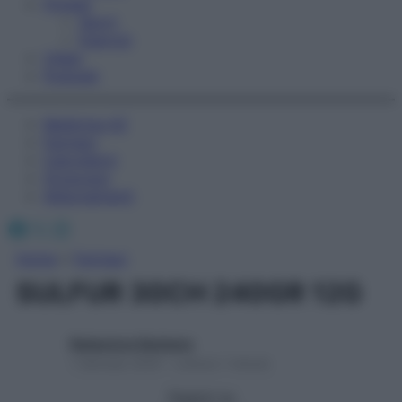
Fitness
Sport
Esercizi
Video
Podcast
Medicina AZ
Farmaci
Calcolatori
Oroscopo
Abbonamenti
Facebook
X
Instagram
Home
»
Farmaci
SULFUR 30CH 240GR 12G
Redazione Starbene
1 Gennaio 2025 – Lettura 1 minuto
Seguici su