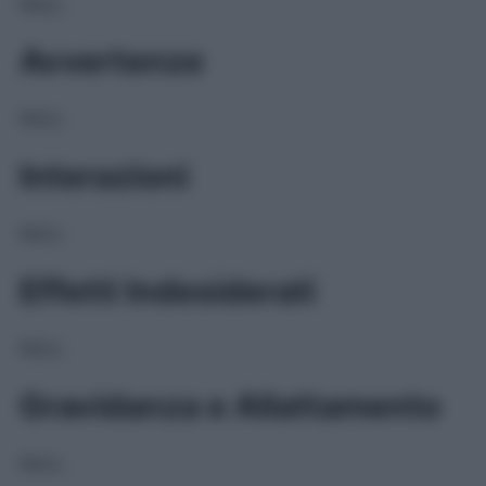
NULL
Avvertenze
NULL
Interazioni
NULL
Effetti Indesiderati
NULL
Gravidanza e Allattamento
NULL