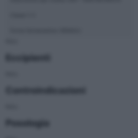
Classe 1:
C
Forma farmaceutica:
GRANULI
NULL
Eccipienti
NULL
Controindicazioni
NULL
Posologia