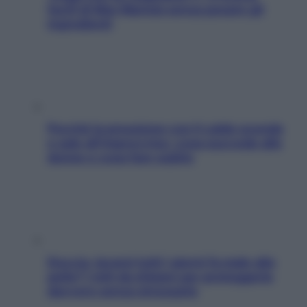
facili di Max Mariola senza pesare gli
ingredienti
Perché la pressione con il caldo scende
e sale all’improvviso: cosa succede alle
donne e cosa fare subito
Doccia, lavarsi tutti i giorni fa male alla
pelle? I miti da sfatare per proteggerla
davvero senza stressarla