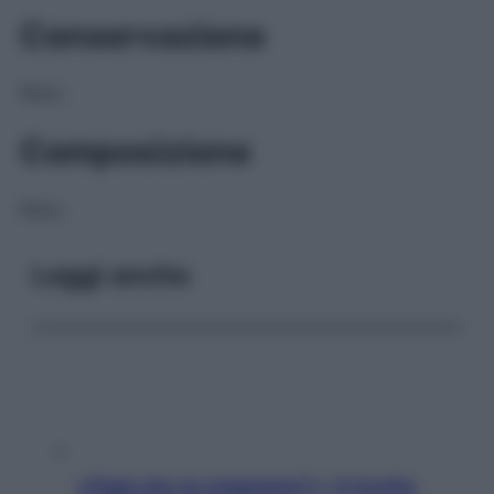
Conservazione
NULL
Composizione
NULL
Leggi anche
«Oggi che se magnamo?»: 4 ricette