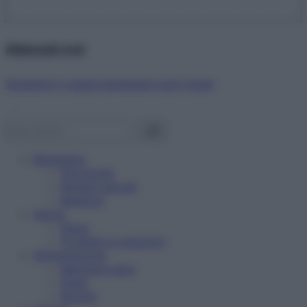
Abbonati ora!
Starbene ti regala benessere ogni mese!
Benessere
Psicologia
Rimedi naturali
Bellezza
Salute
News
Problemi e soluzioni
Alimentazione
Mangiare sano
Diete
Ricette