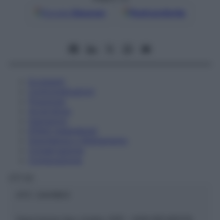
Google
Discover
Fonti preferite
Eccipienti
Controindicazioni
Posologia
Avvertenze
Interazioni
Effetti Indesiderati
Gravidanza e Allattamento
Conservazione
Composizione
OTI Srl
ATC:
2AA1B03
Descrizione tipo ricetta:
SOP – NON RICHIESTA