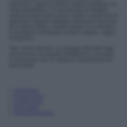
sostituire il rapporto diretto medico-paziente o la
visita specialistica. Si raccomanda di chiedere
sempre il parere del proprio medico curante e/o di
specialisti riguardo qualsiasi indicazione riportata.
Se si hanno dubbi o quesiti sull’uso di un farmaco
è necessario contattare il proprio medico. Leggi il
Disclaimer »
Tutti i diritti riservati. Le immagini utilizzate negli
articoli sono di proprietà dell’editore o concesse
in licenza per l’uso. È vietata la riproduzione non
autorizzata.
Informativa
Privacy Policy
Cookie Policy
Note Legali
Preferenze Privacy