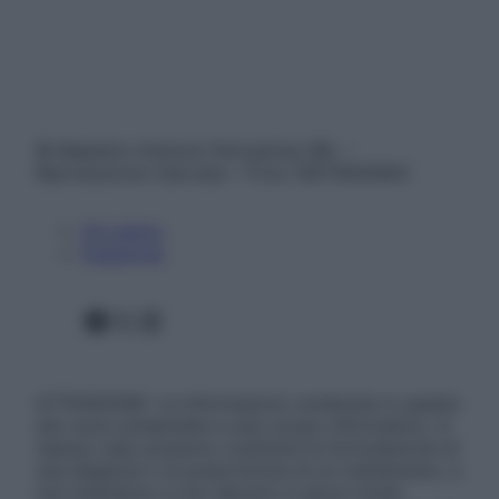
© Belpietro Edizioni Periodiche SRL –
Riproduzione riservata – P.Iva 13673600964
Chi siamo
Pubblicità
Facebook
X
Instagram
ATTENZIONE: Le informazioni contenute in questo
sito sono presentate a solo scopo informativo, in
nessun caso possono costituire la formulazione di
una diagnosi o la prescrizione di un trattamento, e
non intendono e non devono in alcun modo