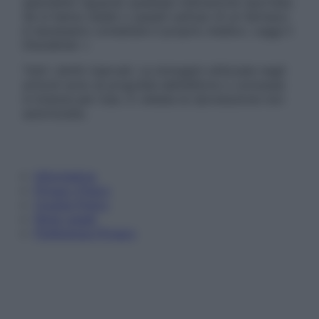
specialisti riguardo qualsiasi indicazione riportata.
Se si hanno dubbi o quesiti sull’uso di un farmaco
è necessario contattare il proprio medico. Leggi il
Disclaimer »
Tutti i diritti riservati. Le immagini utilizzate negli
articoli sono di proprietà dell’editore o concesse
in licenza per l’uso. È vietata la riproduzione non
autorizzata.
Informativa
Privacy Policy
Cookie Policy
Note Legali
Preferenze Privacy