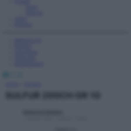
Fitness
Sport
Esercizi
Video
Podcast
Medicina AZ
Farmaci
Calcolatori
Oroscopo
Abbonamenti
Facebook
X
Instagram
Home
»
Farmaci
SULFUR 200CH GR 1G
Redazione Starbene
1 Gennaio 2025 – Lettura 1 minuto
Seguici su