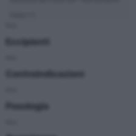
Classe 1:
C
NULL
Eccipienti
NULL
Controindicazioni
NULL
Posologia
NULL