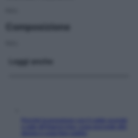
NULL
Composizione
NULL
Leggi anche
Perché la pressione con il caldo scende
e sale all’improvviso: cosa succede alle
donne e cosa fare subito