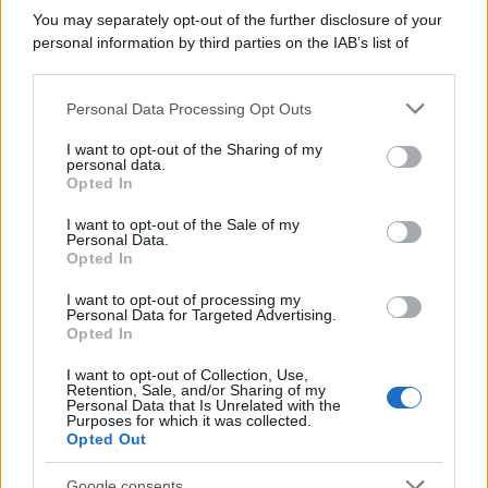
You may separately opt-out of the further disclosure of your
personal information by third parties on the IAB’s list of
downstream participants.
Personal Data Processing Opt Outs
This information may also be disclosed by us to third parties
on the IAB’s List of Downstream Participants that may further
I want to opt-out of the Sharing of my
disclose it to other third parties.
personal data.
Opted In
Please note that this website/app uses one or more Google
services and may gather and store information including but
I want to opt-out of the Sale of my
Personal Data.
not limited to your visit or usage behaviour. You may click to
Opted In
grant or deny consent to Google and its third-party tags to
use your data for below specified purposes in below Google
I want to opt-out of processing my
consent section.
Personal Data for Targeted Advertising.
Opted In
I want to opt-out of Collection, Use,
Retention, Sale, and/or Sharing of my
Personal Data that Is Unrelated with the
Purposes for which it was collected.
Opted Out
Google consents