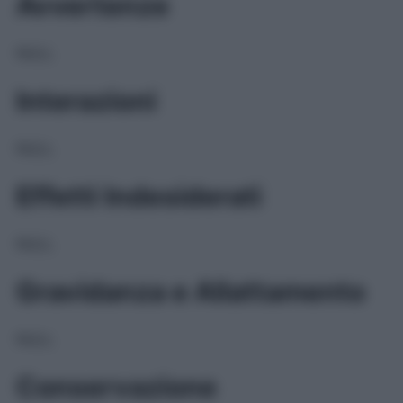
Avvertenze
NULL
Interazioni
NULL
Effetti Indesiderati
NULL
Gravidanza e Allattamento
NULL
Conservazione