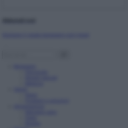
Abbonati ora!
Starbene ti regala benessere ogni mese!
Benessere
Psicologia
Rimedi naturali
Bellezza
Salute
News
Problemi e soluzioni
Alimentazione
Mangiare sano
Diete
Ricette