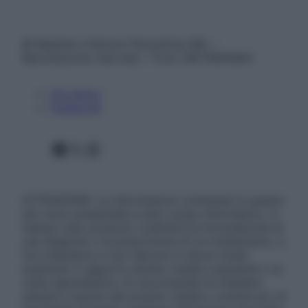
© Belpietro Edizioni Periodiche SRL –
Riproduzione riservata – P.Iva 13673600964
Chi siamo
Pubblicità
Facebook
X
Instagram
ATTENZIONE: Le informazioni contenute in questo
sito sono presentate a solo scopo informativo, in
nessun caso possono costituire la formulazione di
una diagnosi o la prescrizione di un trattamento, e
non intendono e non devono in alcun modo
sostituire il rapporto diretto medico-paziente o la
visita specialistica. Si raccomanda di chiedere
sempre il parere del proprio medico curante e/o di