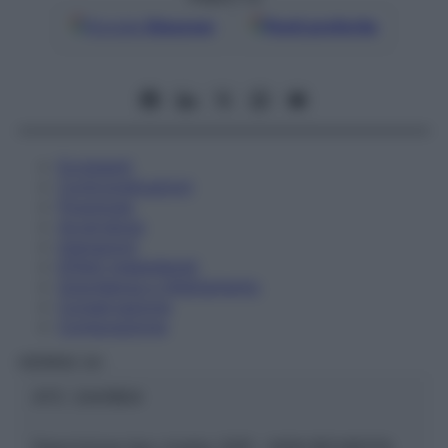
Google
Discover
Fonti preferite
Eccipienti
Controindicazioni
Posologia
Avvertenze
Interazioni
Effetti Indesiderati
Gravidanza e Allattamento
Conservazione
Composizione
HERING Srl
ATC:
2AA1B04
Descrizione tipo ricetta:
SOP – NON RICHIESTA