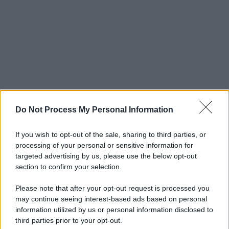
Do Not Process My Personal Information
If you wish to opt-out of the sale, sharing to third parties, or
processing of your personal or sensitive information for
targeted advertising by us, please use the below opt-out
section to confirm your selection.
Please note that after your opt-out request is processed you
may continue seeing interest-based ads based on personal
information utilized by us or personal information disclosed to
third parties prior to your opt-out.