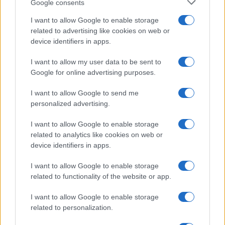
Google consents
I want to allow Google to enable storage
related to advertising like cookies on web or
device identifiers in apps.
I want to allow my user data to be sent to
Google for online advertising purposes.
I want to allow Google to send me
personalized advertising.
I want to allow Google to enable storage
related to analytics like cookies on web or
device identifiers in apps.
I want to allow Google to enable storage
related to functionality of the website or app.
I want to allow Google to enable storage
related to personalization.