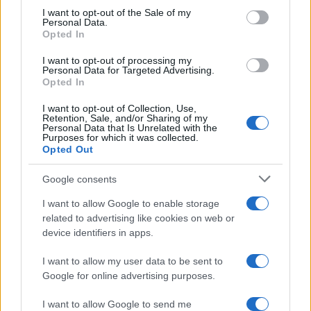
services and may gather and store information including but
I want to opt-out of the Sale of my
Personal Data.
not limited to your visit or usage behaviour. You may click to
Opted In
grant or deny consent to Google and its third-party tags to
use your data for below specified purposes in below Google
I want to opt-out of processing my
consent section.
Personal Data for Targeted Advertising.
Opted In
I want to opt-out of Collection, Use,
Retention, Sale, and/or Sharing of my
Personal Data that Is Unrelated with the
Purposes for which it was collected.
Opted Out
Google consents
I want to allow Google to enable storage
related to advertising like cookies on web or
device identifiers in apps.
I want to allow my user data to be sent to
Google for online advertising purposes.
I want to allow Google to send me