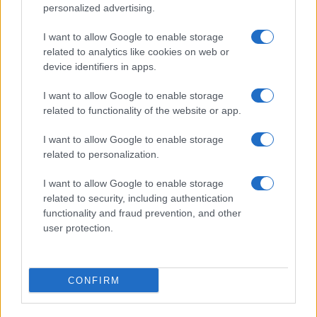
personalized advertising.
I want to allow Google to enable storage
related to analytics like cookies on web or
device identifiers in apps.
I want to allow Google to enable storage
related to functionality of the website or app.
I want to allow Google to enable storage
related to personalization.
I want to allow Google to enable storage
related to security, including authentication
functionality and fraud prevention, and other
user protection.
CONFIRM