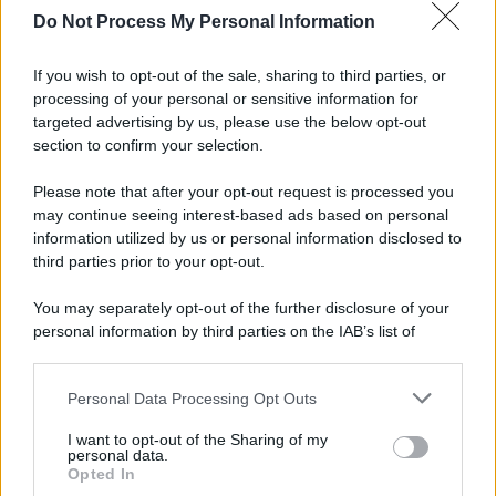
Do Not Process My Personal Information
If you wish to opt-out of the sale, sharing to third parties, or
processing of your personal or sensitive information for
targeted advertising by us, please use the below opt-out
section to confirm your selection.
Please note that after your opt-out request is processed you
may continue seeing interest-based ads based on personal
information utilized by us or personal information disclosed to
third parties prior to your opt-out.
You may separately opt-out of the further disclosure of your
personal information by third parties on the IAB’s list of
downstream participants.
Personal Data Processing Opt Outs
This information may also be disclosed by us to third parties
on the IAB’s List of Downstream Participants that may further
I want to opt-out of the Sharing of my
disclose it to other third parties.
personal data.
Opted In
Please note that this website/app uses one or more Google