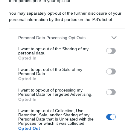
third parties prior to your opt-out.
You may separately opt-out of the further disclosure of your
personal information by third parties on the IAB’s list of
downstream participants.
Personal Data Processing Opt Outs
This information may also be disclosed by us to third parties
on the IAB’s List of Downstream Participants that may further
I want to opt-out of the Sharing of my
disclose it to other third parties.
personal data.
Opted In
Please note that this website/app uses one or more Google
services and may gather and store information including but
I want to opt-out of the Sale of my
Personal Data.
not limited to your visit or usage behaviour. You may click to
Opted In
grant or deny consent to Google and its third-party tags to
use your data for below specified purposes in below Google
I want to opt-out of processing my
consent section.
Personal Data for Targeted Advertising.
Opted In
I want to opt-out of Collection, Use,
Retention, Sale, and/or Sharing of my
Personal Data that Is Unrelated with the
Purposes for which it was collected.
Opted Out