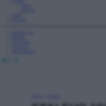
Fitness
Sport
Esercizi
Video
Podcast
Medicina AZ
Farmaci
Calcolatori
Oroscopo
Abbonamenti
Facebook
X
Instagram
Home
»
Farmaci