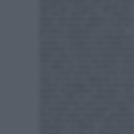
levodopa/carbidopa in dosi non corrispo
mg/200 mg (o 50 mg/12,5 mg/200 mg o
150 mg/37,5 mg/200 mg o 175 mg/43,75
Stalevo deve essere regolata con attenzion
Stalevo dev’essere regolato in modo da co
giornaliera complessiva in corso d’uso.
c
.
in corso di trattamento con entacapone e
standard, si consiglia di interrompere la
precedente, ed iniziare la somministrazion
Stalevo deve contenere la medesima quan
10%) superiore.
Come fare passare i pazi
con Stalevo può essere avviata con un do
corso in alcuni pazienti con morbo di Par
dose" che non sono stabilizzati con il tra
Tuttavia, il passaggio diretto da levodopa
pazienti che presentano discinesia o che
superiore a 800 mg. In talipazienti è cons
come trattamento a parte (compresse di 
se necessario, prima di passare a Stalevo
Perciò può essere necessario, specialment
dose della levodopa del 10–30% nei primi 
trattamento con Stalevo. La dose giornal
l’intervallo tra le dosi e/o riducendo la 