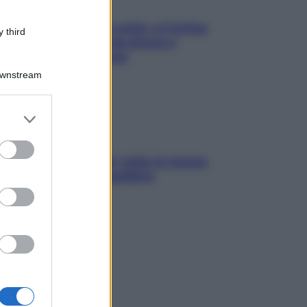
Mindfulness tra le vette: a Cortina
 third
due giorni lontani da stress e
ansia da smartphone
Downstream
er and store
to grant or
ed purposes
SOS pelle irritabile: tutte le mosse
per riportarla in equilibrio