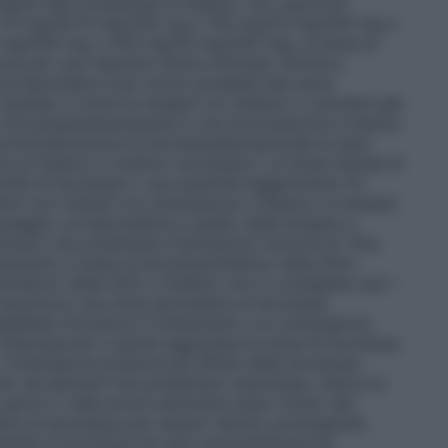
ndenti alle compresse di Stalevo 125 mg/31,25
 75 mg/18,75 mg/200 mg o 100 mg/25 mg/200 mg o
 mg/200 mg o 200 mg/50 mg/200 mg), la dose di
e per una risposta clinica ottimale. All’inizio,
rrispondere il più vicino possibile alla dose
 Quando si inizia la terapia con Stalevo in pazienti già
 levodopa/benserazide in una formulazione a rilascio
 somministrazione di levodopa/benserazide la sera
e di Stalevo il mattino successivo. La dose iniziale di
tità di levodopa o una quantità leggermente (5–
enti non trattati con entacapone a Stalevo
La terapia
saggio corrispondente a quello della terapia in
kinson che presentano fluttuazioni motorie di "fine
ttamento a base di levodopa/inibitori della DDC.
/inibitori della DDC a Stalevo non è consigliato per i
 assumono una dose giornaliera di levodopa
igliabile introdurre il trattamento con entacapone
entacapone) e quindi aggiustare la dose di levodopa
. Entacapone potenzia gli effetti della levodopa.
e nei pazienti che presentano discinesia, ridurre la
giorni o nelle prime settimane dopo l’inizio del
iera di levodopa può essere ridotta, prolungando
quantità di levodopa ad ogni somministrazione,