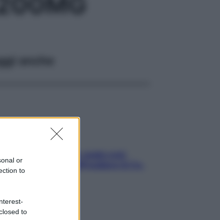
+200MG
ggi anche
Aria condizionata: usala così,
sonal or
senza rischiare raffreddore & Co.
ection to
nterest-
closed to