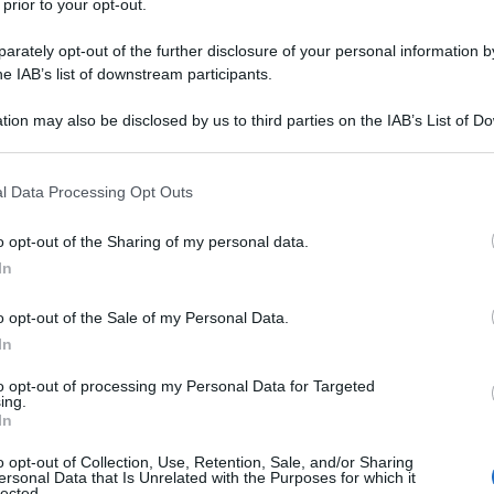
 prior to your opt-out.
rately opt-out of the further disclosure of your personal information by
he IAB’s list of downstream participants.
/ENTACAPONE
tion may also be disclosed by us to third parties on the IAB’s List of 
Descrizione tipo ricetta:
RR – RIPETIBILE
 that may further disclose it to other third parties.
10V IN 6MESI
 that this website/app uses one or more Google services and may gath
l Data Processing Opt Outs
Forma farmaceutica:
COMPRESSE
including but not limited to your visit or usage behaviour. You may click 
RIVESTITE
 to Google and its third-party tags to use your data for below specifi
o opt-out of the Sharing of my personal data.
ogle consent section.
In
o opt-out of the Sale of my Personal Data.
 pazienti adulti con morbo di Parkinson che
e di "fine dose" che non sono stabilizzati con il
In
della dopa decarbossilasi (DDC).
to opt-out of processing my Personal Data for Targeted
ing.
In
o opt-out of Collection, Use, Retention, Sale, and/or Sharing
ersonal Data that Is Unrelated with the Purposes for which it
nesio stearato; amido di Mais; mannitolo (E421);
lected.