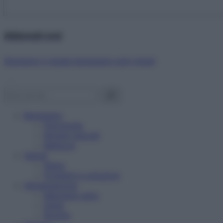
Abbonati ora!
Starbene ti regala benessere ogni mese!
Benessere
Psicologia
Rimedi naturali
Bellezza
Salute
News
Problemi e soluzioni
Alimentazione
Mangiare sano
Diete
Ricette