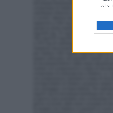
levodopa/carbidopa/entacapone). I pazien
authenti
compressa di Stalevo per ogni somministr
carbidopa inferiore a 70–100 mg al giorn
e vomito. Mentre l’esperienza utilizzando
superiore a 200 mg è limitata, la dose 
quindi la dose massima è di 10 compresse
mg/200 mg, 75 mg/18,75 mg/200 mg, 10
150 mg/37,5 mg/200 mg. Dieci compress
a 375 mg di carbidopa al giorno. Sulla bas
massima raccomandata per Stalevo 175 m
per Stalevo 200 mg/50 mg/200 mg è di 7 
essere utilizzato nei pazienti trattati co
di levodopa/inibitori della dopa decarbo
trattati con preparazioni a base di levod
compresse di entacapone a Stalevo.
a.
I 
con preparazioni standard a base di levo
corrispondenti di Stalevo possono essere
con dosaggio corrispondente. Per esemp
mg/25 mg di levodopa/carbidopa ed una 
al giorno può prendere una compressa di
giorno al posto della dose consueta di 
la terapia con Stalevo in pazienti in cor