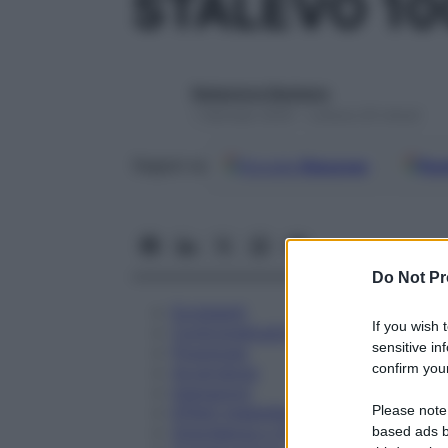
STALEVO 10
Redazione Starbene
1 Gennaio 2025 – Lettura 20 minuti
Google
Discover
Fon
Seguici su
Do Not Pr
Eccipienti
If you wish 
Controindicazioni
sensitive in
Posologia
confirm your
Avvertenze
Interazioni
Please note
Effetti Indesiderati
Gravidanza e Allattamento
based ads b