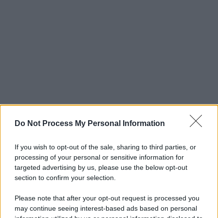
Do Not Process My Personal Information
If you wish to opt-out of the sale, sharing to third parties, or
processing of your personal or sensitive information for
targeted advertising by us, please use the below opt-out
section to confirm your selection.
Please note that after your opt-out request is processed you
may continue seeing interest-based ads based on personal