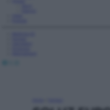
Fitness
Sport
Esercizi
Video
Podcast
Medicina AZ
Farmaci
Calcolatori
Oroscopo
Abbonamenti
Facebook
X
Instagram
Home
»
Farmaci