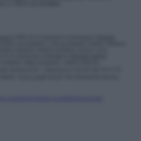
LLA VISTA DEI BAMBINI.
ione A
1000 ml di soluzione contengono:
Principi
 fosfato monobasico 2,56 g potassio fosfato bibasico
fosfato bibasico anidro) potassio cloruro 1,4 g
 ml di soluzione contengono
Principio attivo
:
completo degli eccipienti, vedere sezione
+
–
nale Soluzione B + Soluzione A
mmol/l Na
10 Cl
15
mMol/l: (C
H
O
âE.¢H
O) 194 Osmolarità teorica
6
12
6
2
ATO ACIDO/POTASSIO CLORURO/GLUCOSIO