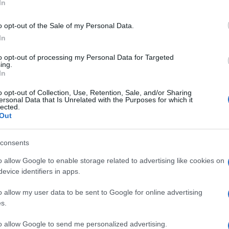
In
o opt-out of the Sale of my Personal Data.
In
TASSIO FOSFATO ACIDO/POTASSIO
OIDRATO
to opt-out of processing my Personal Data for Targeted
ing.
Descrizione tipo ricetta:
OSP – USO
In
OSPEDALIERO
o opt-out of Collection, Use, Retention, Sale, and/or Sharing
ersonal Data that Is Unrelated with the Purposes for which it
Forma farmaceutica:
SOLUZIONE
lected.
CONSERVAZIONE ORGANI
Out
consents
ti o isolati prima del trapianto.
o allow Google to enable storage related to advertising like cookies on
evice identifiers in apps.
o allow my user data to be sent to Google for online advertising
s.
to allow Google to send me personalized advertising.