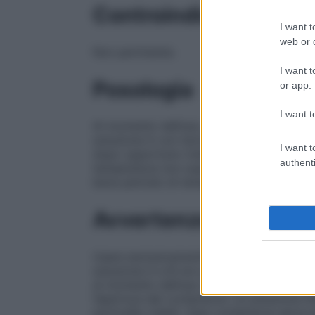
Controindicazioni
I want t
web or d
Non pertinente.
I want t
Posologia
or app.
I want t
Al momento dell’uso, mescolare estempora
soluzione A con tecnica asettica mediant
I want t
dopo opportuno trattamento, viene immers
authenti
temperatura non superiore a circa 4° C. L
beve periodo di tempo.
Avvertenze
Usare esclusivamente per la conservazione
soluzione A e B non possono essere utili
al momento dell’uso nel rapporto 4: 1 o 5:
l’apertura del contenitore. La soluzione f
particelle visibili. Ogni contenitore serve 