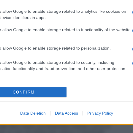
o allow Google to enable storage related to analytics like cookies on
evice identifiers in apps.
o allow Google to enable storage related to functionality of the website
o allow Google to enable storage related to personalization.
neamente una parte di soluzione B in 4 o 5 parti di
e apposito sistema tubolare. L’organo espiantato,
o allow Google to enable storage related to security, including
o nella soluzione ricostituita e mantenuto a
cation functionality and fraud prevention, and other user protection.
a vitalità del tessuto può essere mantenuta per un
CONFIRM
 degli organi prima del trapianto. Non iniettare. Le
Data Deletion
Data Access
Privacy Policy
zzate singolarmente, ma solo dopo loro miscelazione
 1. Le soluzioni devono essere utilizzate subito dopo
inale deve essere perfettamente limpida e priva di
per un solo ed ininterrotto utilizzo e l’eventuale