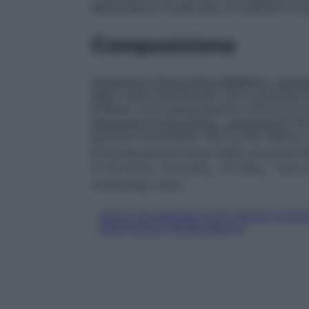
MEDICINALE FUORI DALLA PORTATA E DA
Composizione
Soluzione di Eurocollins MONICO – soluz
attivi
: sodio bicarbonato 1,05 g potassio
triidrato 12,12 g(equivalente a 9,25 g di 
Soluzione di Eurocollins – soluzione B
100
glucosio monoidrato 192,5 g Per l’elenco 
6.1
Composizione ionica della soluzione fi
+
–
–
––
K
115 HCO
10 H
PO
15 HPO
42,5 
3
2
4
4
(mOsm/kg): 363,1
SODIO BICARBONATO/POTASSIO FOSF
(DESTROSIO) MONOIDRATO