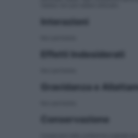
residuo non può essere utilizzato.
Interazioni
Non pertinente.
Effetti Indesiderati
Non pertinente.
Gravidanza e Allatta
Non pertinente.
Conservazione
Conservare nella confezione originale per