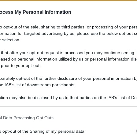
COLLINS B 100M
ocess My Personal Information
to opt-out of the sale, sharing to third parties, or processing of your per
formation for targeted advertising by us, please use the below opt-out s
Le
 selection.
ti preferite
 that after your opt-out request is processed you may continue seeing i
ased on personal information utilized by us or personal information dis
 prior to your opt-out.
rately opt-out of the further disclosure of your personal information by
he IAB’s list of downstream participants.
tion may also be disclosed by us to third parties on the IAB’s List of 
 that may further disclose it to other third parties.
 that this website/app uses one or more Google services and may gath
l Data Processing Opt Outs
including but not limited to your visit or usage behaviour. You may click 
 to Google and its third-party tags to use your data for below specifi
o opt-out of the Sharing of my personal data.
ogle consent section.