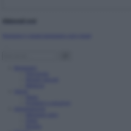
Abbonati ora!
Starbene ti regala benessere ogni mese!
Benessere
Psicologia
Rimedi naturali
Bellezza
Salute
News
Problemi e soluzioni
Alimentazione
Mangiare sano
Diete
Ricette