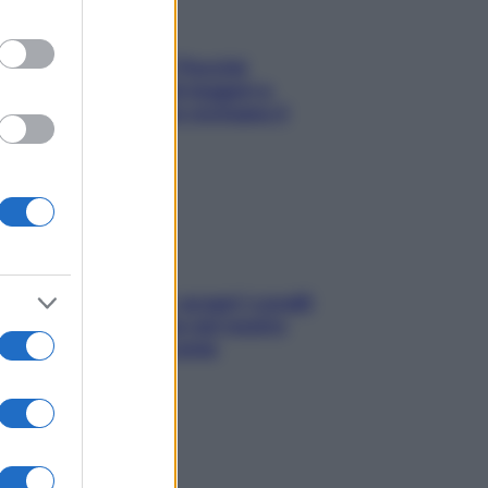
Fame dopo cena? Perché
succede e 6 snack leggeri e
appetitosi che non rovinano il
sonno
Non solo Maldive: scopri i coralli
che si nascondono nel nostro
Mediterraneo (e come
proteggerli)