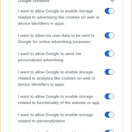
Google consents
I want to allow Google to enable storage
related to advertising like cookies on web or
device identifiers in apps.
I want to allow my user data to be sent to
Google for online advertising purposes.
I want to allow Google to send me
personalized advertising.
I want to allow Google to enable storage
related to analytics like cookies on web or
device identifiers in apps.
I want to allow Google to enable storage
related to functionality of the website or app.
I want to allow Google to enable storage
related to personalization.