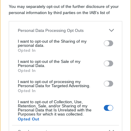
You may separately opt-out of the further disclosure of your
personal information by third parties on the IAB’s list of
downstream participants.
Personal Data Processing Opt Outs
This information may also be disclosed by us to third parties
on the IAB’s List of Downstream Participants that may further
I want to opt-out of the Sharing of my
disclose it to other third parties.
personal data.
Opted In
Please note that this website/app uses one or more Google
services and may gather and store information including but
I want to opt-out of the Sale of my
Personal Data.
not limited to your visit or usage behaviour. You may click to
Opted In
grant or deny consent to Google and its third-party tags to
use your data for below specified purposes in below Google
I want to opt-out of processing my
consent section.
Personal Data for Targeted Advertising.
Opted In
I want to opt-out of Collection, Use,
Retention, Sale, and/or Sharing of my
Personal Data that Is Unrelated with the
Purposes for which it was collected.
Opted Out