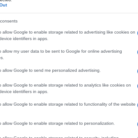
Out
 degli eccipienti.
consents
o allow Google to enable storage related to advertising like cookies on
evice identifiers in apps.
l medicinale va usato rapidamente in caso di
 cianuri (inalazione o ingestione).
Adulti
12,5 g,
o allow my user data to be sent to Google for online advertising
ione di Sodio Cloruro 0,9% o di Glucosio 5%, per
s.
) successivamente a 300 mg di sodio nitrito. E’
 24/48 ore per cogliere eventuali recidive di
mministrazione di metà dose sia di sodio tiosolfato
to allow Google to send me personalized advertising.
 essere somministrato, attraverso un’altra sede di
, contemporaneamente ad una soluzione di
o allow Google to enable storage related to analytics like cookies on
ione di Sodio Cloruro 0,9% o di Glucosio 5%). Se
evice identifiers in apps.
da avvelenamento, la somministrazione di Sodio
e ripetuta.
Bambini
412,5 mg per kg di peso corporeo
o allow Google to enable storage related to functionality of the website
ortunamente diluiti in 100 ml di soluzione di Sodio
ione endovenosa lenta (0,625–1,25 g/min). La dose
. Sodio Tiosolfato può essere somministrato,
o allow Google to enable storage related to personalization.
ione (vedere paragrafo 6.2), contemporaneamente ad
00 mg/kg in 100 ml di soluzione di Sodio Cloruro
o allow Google to enable storage related to security, including