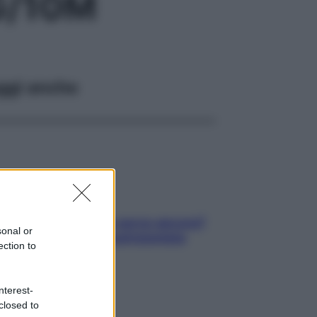
G/10M
ggi anche
Contare le calorie serve ancora?
sonal or
La risposta della nutrizionista
ection to
nterest-
closed to