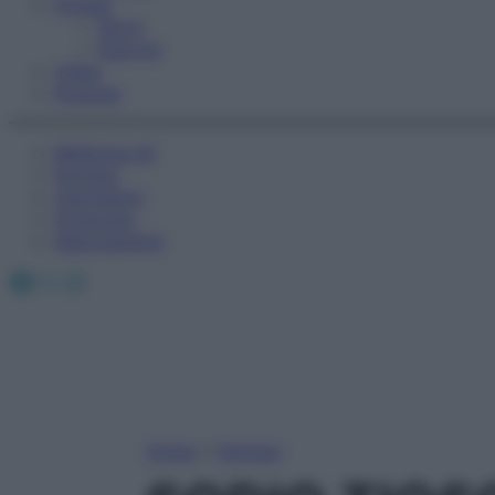
Fitness
Sport
Esercizi
Video
Podcast
Medicina AZ
Farmaci
Calcolatori
Oroscopo
Abbonamenti
Facebook
X
Instagram
Home
»
Farmaci