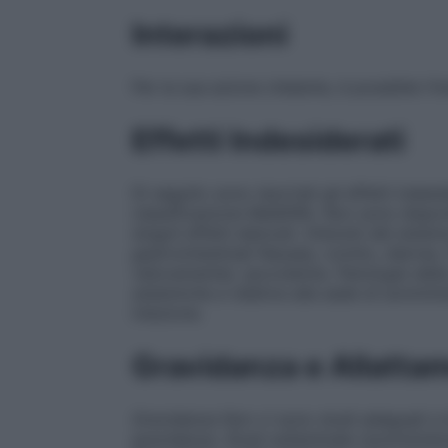
Interazioni
Per la sua azione chelante, è possibile l’in
Effetti Indesiderati
Di seguito sono riportati gli effetti indes
classificazione MedDRA. Non sono disponibi
singoli effetti elencati.
Disturbi del siste
gastrointestinali
Nausea, vomito, diarrea.
velocemente), ipovolemia.
Patologie dell
sistemiche e relative alla sede di sommin
iniezione.
Gravidanza e Allatta
Gravidanza
Non vi sono studi adeguati e b
gravidanza. Studi sull’animale (somminist