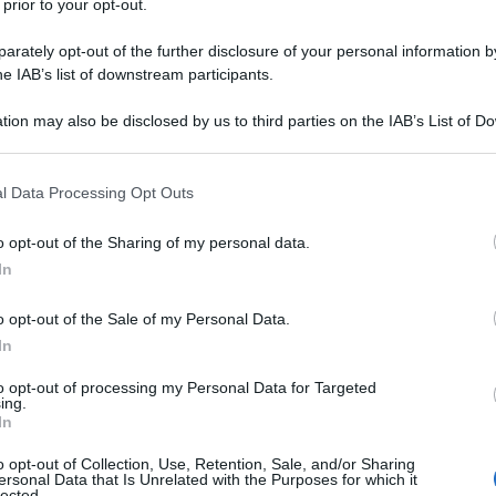
 prior to your opt-out.
rately opt-out of the further disclosure of your personal information by
he IAB’s list of downstream participants.
tion may also be disclosed by us to third parties on the IAB’s List of 
Descrizione tipo ricetta:
RR – RIPETIBILE
 that may further disclose it to other third parties.
10V IN 6MESI
 that this website/app uses one or more Google services and may gath
l Data Processing Opt Outs
Forma farmaceutica:
SOLUZIONE PER
including but not limited to your visit or usage behaviour. You may click 
INFUSIONE CONC
 to Google and its third-party tags to use your data for below specifi
o opt-out of the Sharing of my personal data.
ogle consent section.
Profilassi della nefropatia da cisplatino.
In
cinali chemioterapici.
o opt-out of the Sale of my Personal Data.
In
to opt-out of processing my Personal Data for Targeted
ing.
60 – Acqua per preparazioni iniettabili q.b..
In
o opt-out of Collection, Use, Retention, Sale, and/or Sharing
ersonal Data that Is Unrelated with the Purposes for which it
lected.