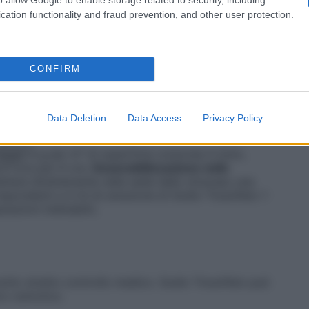
caso di eventuali recidive da avvelenamento, la
rossicobalamina può essere ripetuta. La tabella
cation functionality and fraud prevention, and other user protection.
odio Tiosolfato in relazione all’emoglobina del
lfato
CONFIRM
reo
reo
reo
Data Deletion
Data Access
Privacy Policy
reo
dulti
9 g per m² di superficie corporea in bolo,
/m²/ora per 6 ore.
Desensibilizzazione nello
ettare direttamente nella sede dello stravaso una
spondenti a 4 ml di soluzione di Sodio Tiosolfato 1
azioni iniettabili).
otto stretto controllo medico. Sodio Tiosolfato può
ico osmotico.