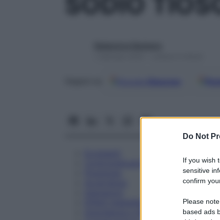
SODIO TIOS
Redazione Starbene
1 Gennaio 2025 – Lettura 4 minuti
Google
Discover
Fon
Seguici su
Do Not Pr
Eccipienti
If you wish 
Controindicazioni
sensitive in
Posologia
confirm your
Avvertenze
Interazioni
Please note
Effetti Indesiderati
Gravidanza e Allattamento
based ads b