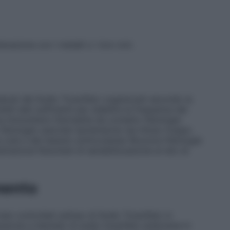
terazione con i metalli o i loro ioni.
iderati del Sodio Tiosolfato organizzati secondo la
li dati sufficienti per stabilire la frequenza dei
ma immunitario
Dermatite da contatto
Patologie
Patologie vascolari
Ipotensione (se infuso troppo
a cute e del tessuto sottocutaneo
Bruciore
Patologie
istrazione
Fenomeni di sensibilizzazione al sito di
mento
en controllati sull’uso di Sodio Tiosolfato in
razione a hamster di sodio tiosolfato endovena in