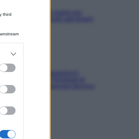
L’oroscopo food di Jupiter per
 third
l’estate 2026 dedicato agli amanti
del cibo
Downstream
er and store
to grant or
ed purposes
La trappola della dopamina ti
segue in spiaggia? Strategie di
digital detox per staccare davvero