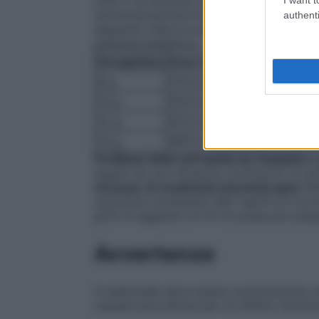
0,9% o di Glucosio 5%). Se necessario in 
somministrazione di Sodio Tiosolfato e id
authenti
seguente indica la dose raccomandata di S
paziente pediatrico
Emoglobina
Dose iniziale di Sodio Tioso
8 g
275.0 mg/kg di peso corpo
10 g
337.5 mg/kg di peso corpo
12 g
412.5 mg/kg di peso corpo
14 g
487.5 mg/kg di peso corpo
Profilassi della nefropatia da Cisplatino
A
seguiti da una infusione continua di 1,2 g
stravaso di medicinali chemioterapici
Ini
soluzione contenente 400 mg/10 ml (corri
g/10 ml aggiunti a 6 ml di acqua per prepar
Avvertenze
Il medicinale deve essere somministrato s
causare ipovolemia per un effetto diuret