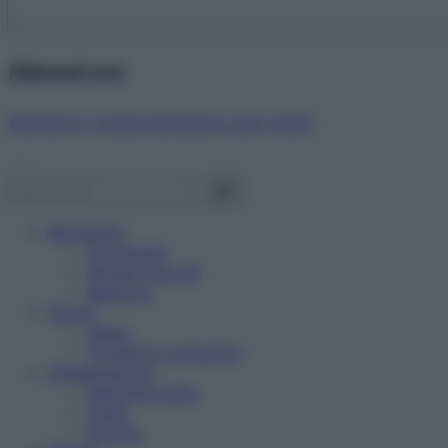
Abbonati ora!
Starbene ti regala benessere ogni mese!
Benessere
Psicologia
Rimedi naturali
Bellezza
Salute
News
Problemi e soluzioni
Alimentazione
Mangiare sano
Diete
Ricette