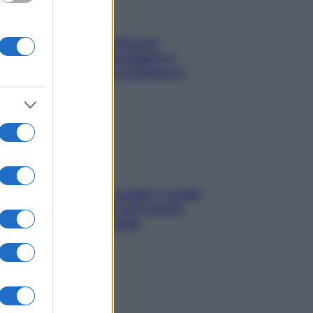
Fame dopo cena? Perché
succede e 6 snack leggeri e
appetitosi che non rovinano il
sonno
Non solo Maldive: scopri i coralli
che si nascondono nel nostro
Mediterraneo (e come
proteggerli)