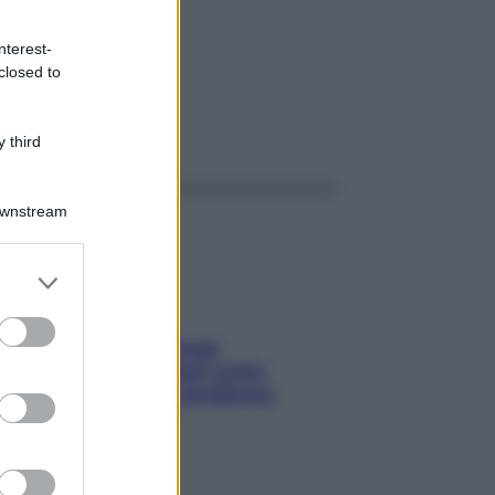
/ML
nterest-
closed to
ggi anche
 third
Downstream
er and store
to grant or
ed purposes
Capelli spezzati lungo
l’attaccatura? Scopri come
risolvere l’annoso problema