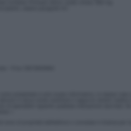
iala contiene: Principio attivo: sodio citrato 380 mg
ccipienti, vedere paragrafo 6.1.
vata – P.Iva 13673600964
sono presentate a solo scopo informativo, in nessun caso p
devono in alcun modo sostituire il rapporto diretto medico-p
 di specialisti riguardo qualsiasi indicazione riportata. Se
aimer »
ticoli sono di proprietà dell’editore o concesse in licenza per 