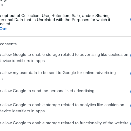
In
o opt-out of Collection, Use, Retention, Sale, and/or Sharing
ersonal Data that Is Unrelated with the Purposes for which it
lected.
Out
Descrizione tipo ricetta:
OSP – USO
OSPEDALIERO
consents
Forma farmaceutica:
SOLUZIONE
o allow Google to enable storage related to advertising like cookies on
ANTICOAGULANTE
evice identifiers in apps.
ei tubi da saggio. Per umettare siringhe e apparati
o allow my user data to be sent to Google for online advertising
s.
to allow Google to send me personalized advertising.
o allow Google to enable storage related to analytics like cookies on
evice identifiers in apps.
o allow Google to enable storage related to functionality of the website