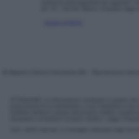
soluzione anticoagulante per apparati
1 f
pH: 7,5 – 8,8 Per l’elenco completo degli e
SODIO CITRATO
© Belpietro Edizioni Periodiche SRL – Riproduzione riser
ATTENZIONE: Le informazioni contenute in questo sito 
prescrizione di un trattamento, e non intendono e non 
chiedere sempre il parere del proprio medico curante e/o
necessario contattare il proprio medico. Leggi il Discl
Tutti i diritti riservati. Le immagini utilizzate negli ar