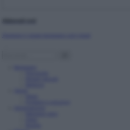
Abbonati ora!
Starbene ti regala benessere ogni mese!
Benessere
Psicologia
Rimedi naturali
Bellezza
Salute
News
Problemi e soluzioni
Alimentazione
Mangiare sano
Diete
Ricette