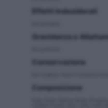
Effetti Indesiderati
Non pertinente.
Gravidanza e Allatta
Non pertinente.
Conservazione
Non congelare. Tenere il contenitore ermet
Composizione
Sodio Citrato Galenica Senese 38 mg/ml 
contiene: Principio attivo: sodio citrato