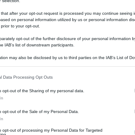
ATO 1F 1ML 38MG
 selection.
 that after your opt-out request is processed you may continue seeing i
ased on personal information utilized by us or personal information dis
 prior to your opt-out.
Le
rately opt-out of the further disclosure of your personal information by
he IAB’s list of downstream participants.
ti preferite
tion may also be disclosed by us to third parties on the IAB’s List of 
 that may further disclose it to other third parties.
 that this website/app uses one or more Google services and may gath
l Data Processing Opt Outs
including but not limited to your visit or usage behaviour. You may click 
 to Google and its third-party tags to use your data for below specifi
o opt-out of the Sharing of my personal data.
ogle consent section.
In
o opt-out of the Sale of my Personal Data.
In
to opt-out of processing my Personal Data for Targeted
ing.