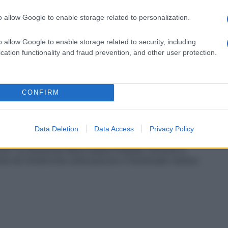
al quale in vena.
o allow Google to enable storage related to personalization.
o allow Google to enable storage related to security, including
cation functionality and fraud prevention, and other user protection.
otto ausiliario per la trasfusione del sangue, per
 sangue. Nelle provette da laboratorio è generalmente
dio citrato (soluzione al 3,8%) con nove parti di
CONFIRM
Data Deletion
Data Access
Privacy Policy
ore. La soluzione deve essere limpida, incolore e
sola ed ininterrotta utilizzazione e l’eventuale residuo