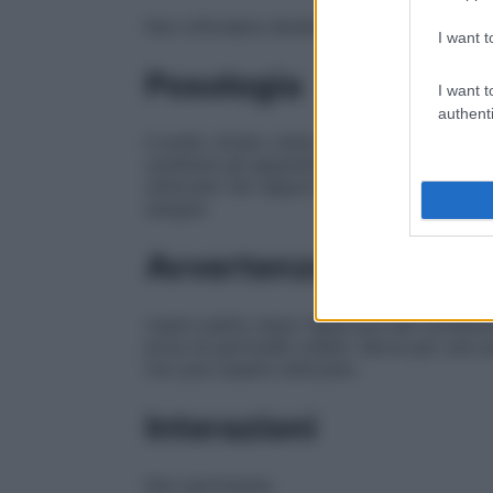
Non infondere direttamente il medicinale t
I want t
Posologia
I want t
authenti
Il sodio citrato viene utilizzato come prod
umettare gli apparati per la raccolta del
utilizzato nel rapporto di una parte di so
sangue.
Avvertenze
Usare subito dopo l’apertura del contenit
priva di particelle visibili. Serve per una 
non può essere utilizzato.
Interazioni
Non pertinente.