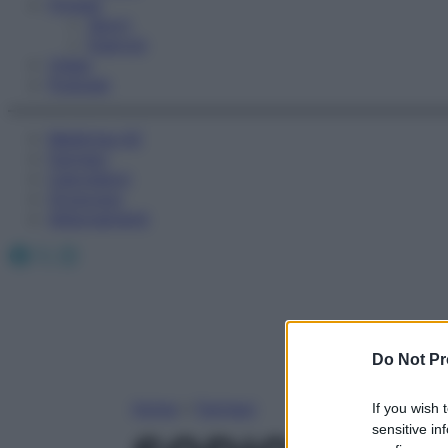
Fitness
Sport
Esercizi
Video
Podcast
Medicina AZ
Farmaci
Calcolatori
Oroscopo
Abbonamenti
Facebook
X
Instagram
Do Not Pr
Home
»
Farmaci
If you wish 
sensitive in