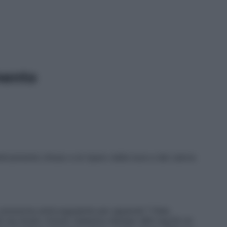
mento
icamente chiuso e al riparo dalla luce e dal calore.
soluzione anticoagulante per apparati
1 fiala
 38 mg
Sodio Citrato Galenica Senese 380 mg/10 ml