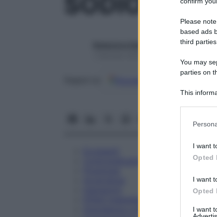
SODIO CITR
confirm your
Please note
based ads b
third parties
Redazione Starbene
1 Gennaio 2025 – Lettura 2 minuti
You may sepa
parties on t
Google
Discover
Fon
Seguici su
This informa
Participants
Please note
Persona
information 
deny consent
I want t
in below Go
Eccipienti
Opted 
Controindicazioni
Posologia
I want t
Avvertenze
Interazioni
Opted 
Effetti Indesiderati
Gravidanza e Allattamento
I want 
Advertis