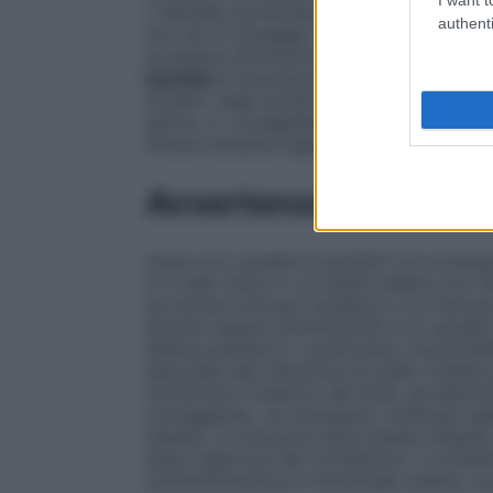
1 mEq/Kg somministrata per infusione end
authenti
fino ad un dosaggio massimo di 8 mEq/kg
eccessiva diminuzione della pressione ce
bambini
la sicurezza e l’efficacia dell’us
Anziani
: negli anziani sopra i 60 anni la
giorno. E’ consigliabile NON ottenere la p
evitare l’alcalosi legata ad una eccessiva 
Avvertenze
Usare con cautela in pazienti con scompe
e in stati clinici in cui esiste edema con 
ad azione inotropa cardiaca e con farmaci 
devono essere somministrati con cautela i
edema periferico o polmonare, funzionalit
associate alla ritenzione di sodio (veder
monitorare il bilancio dei fluidi, gli elettr
correggendo, se necessario, eventuali depl
tetania. La soluzione deve essere limpida, 
dopo l’apertura del contenitore. Il conteni
somministrazione e l’eventuale residuo no