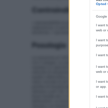
Opted 
Controindicazioni
Google 
• ipersensibilità al principio attivo o ad u
I want t
respiratoria, in particolar modo se ipoclo
web or d
diuretica): • ipocalcemia.
I want t
Posologia
purpose
I want 
La soluzione al 1,4% è isotonica con il sa
con il sangue. Le soluzioni devono esser
I want t
cautela e a velocità di infusione controlla
web or d
velocità di infusione elevata. In generale,
quadro elettrolitico, equilibrio acido–case
valori normali di pH ed elettroliti (in cas
I want t
perdite di bicarbonato) o di alcalinizzare 
or app.
(almeno a pH 7,0). In particolare:
Nelle fo
dose iniziale da 2 a 5 mEq/kg di peso cor
I want t
dell’acidosi. La dose poi va aggiustata in
rilevate o ai risultati dell’emogasanalisi
I want t