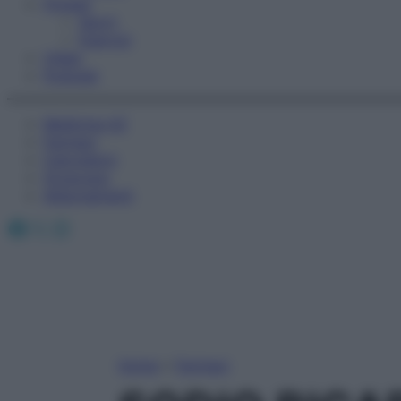
Fitness
Sport
Esercizi
Video
Podcast
Medicina AZ
Farmaci
Calcolatori
Oroscopo
Abbonamenti
Facebook
X
Instagram
Home
»
Farmaci