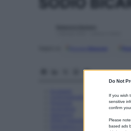
SODIO BICA
Redazione Starbene
1 Gennaio 2025 – Lettura 5 minuti
Google
Discover
Fon
Seguici su
Do Not Pr
Eccipienti
If you wish 
Controindicazioni
sensitive in
Posologia
confirm your
Avvertenze
Interazioni
Please note
Effetti Indesiderati
Gravidanza e Allattamento
based ads b