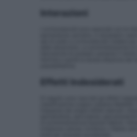
Interazioni
I corticosteroidi sono associati con la r
ipertensione: pertanto, è necessario usa
sali di sodio e corticosteroidi (vedere pa
delle tetracicline. La somministrazione d
l’escrezione di potassio aumenta il risch
l’emivita e quindi la durata d0azione dei f
pseudiefedrina.
Effetti Indesiderati
Di seguito sono riportati gli effetti inde
classificazione organo–sistema MedDRA. Non
frequenza dei singoli effetti elencati.
Dist
ipernatriemia, ipervolemia, iperosmolarit
di somministrazione
Episodi febbrili. infe
irritazione venosa, trombosi o flebite veno
molli per stravaso accidentale.