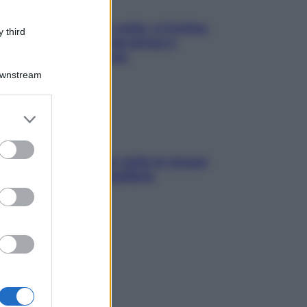
Mindfulness tra le vette: a Cortina
 third
due giorni lontani da stress e
ansia da smartphone
Downstream
er and store
to grant or
ed purposes
SOS pelle irritabile: tutte le mosse
per riportarla in equilibrio