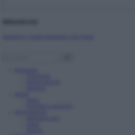
Abbonati ora!
Starbene ti regala benessere ogni mese!
Benessere
Psicologia
Rimedi naturali
Bellezza
Salute
News
Problemi e soluzioni
Alimentazione
Mangiare sano
Diete
Ricette