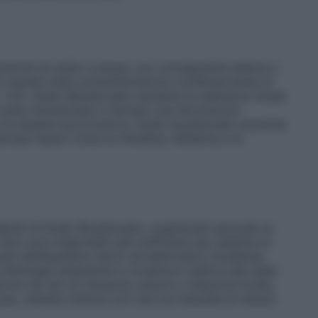
itenzione di sodio e acqua, con conseguente edema e
re cautela nella somministrazione contemporanea di
r. 4.4). Sodio Bicarbonato aumenta la clearance renale
i sodio bicarbonato e farmaci che favoriscono
io di alcalosi ipocloremica. Sodio bicarbonato aumenta
armaci basici come la chinidina, l’efedrina e la
siderati di Sodio Bicarbonato, organizzati secondo la
 sono disponibili dati sufficienti per stabilire la
urbi dell’equilibrio idrico ed elettrolitico
Alcalemia,
à
Patologie sistemiche e condizioni relative alla sede
zione nel sito di infusione, dolore o relazione locale,
sa, cellulite chimica con necrosi tissutale di tessuti