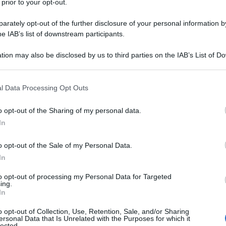
 prior to your opt-out.
rately opt-out of the further disclosure of your personal information by
he IAB’s list of downstream participants.
tion may also be disclosed by us to third parties on the IAB’s List of 
Descrizione tipo ricetta:
RR – RIPETIBILE
 that may further disclose it to other third parties.
10V IN 6MESI
 that this website/app uses one or more Google services and may gath
l Data Processing Opt Outs
Forma farmaceutica:
SOLUZIONE PER
including but not limited to your visit or usage behaviour. You may click 
INFUSIONE CONC
 to Google and its third-party tags to use your data for below specifi
o opt-out of the Sharing of my personal data.
ogle consent section.
In
o opt-out of the Sale of my Personal Data.
ca • Shock • Intossicazione da barbiturici, salicilati
iolitiche • Iperuricemie • Perdite intestinali di
In
to opt-out of processing my Personal Data for Targeted
ing.
In
o opt-out of Collection, Use, Retention, Sale, and/or Sharing
ersonal Data that Is Unrelated with the Purposes for which it
tato g 0.1, acqua per preparazioni iniettabili q.b..
lected.