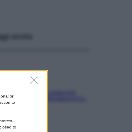
ggi anche
Aria condizionata: usala così,
sonal or
senza rischiare raffreddore & Co.
ection to
nterest-
closed to