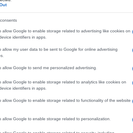
Out
consents
no qualsiasi degli eccipienti; • alcalosi metabolica o
o allow Google to enable storage related to advertising like cookies on
remica (vomito, perdite gastrointestinali, terapia
evice identifiers in apps.
o allow my user data to be sent to Google for online advertising
s.
to allow Google to send me personalized advertising.
ngue; le soluzioni al 5%, 7,5% e 8,4% sono ipertoniche
e somministrate per infusione endovenosa con
o allow Google to enable storage related to analytics like cookies on
ta, evitando l’infusione di grandi volumi di soluzione a
evice identifiers in apps.
 la dose dipende dall’età, peso, condizioni cliniche,
 e osmolarità del paziente allo scopo di ripristinare i
o di shock, sindromi emolitiche e rabdomiolitiche e
o allow Google to enable storage related to functionality of the website
le urine in caso di intossicazione o di iperuricemia
rme acute e subacute di acidosi metabolica
Adulti
:
poreo nel corso di 4–8 ore a seconda della gravità
o allow Google to enable storage related to personalization.
 relazione alle concentrazioni ematiche di bicarbonato
 (incremento di 20–22 mmol/L).
Bambini
: dose iniziale di
o allow Google to enable storage related to security, including