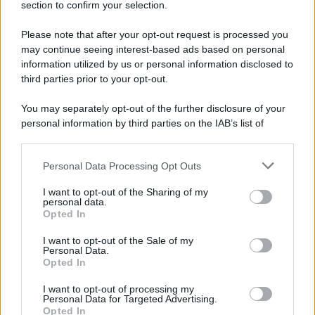
section to confirm your selection.
Please note that after your opt-out request is processed you
may continue seeing interest-based ads based on personal
information utilized by us or personal information disclosed to
third parties prior to your opt-out.
You may separately opt-out of the further disclosure of your
personal information by third parties on the IAB’s list of
downstream participants.
Personal Data Processing Opt Outs
This information may also be disclosed by us to third parties
on the IAB’s List of Downstream Participants that may further
I want to opt-out of the Sharing of my
disclose it to other third parties.
personal data.
Opted In
Please note that this website/app uses one or more Google
services and may gather and store information including but
I want to opt-out of the Sale of my
Personal Data.
not limited to your visit or usage behaviour. You may click to
Opted In
grant or deny consent to Google and its third-party tags to
use your data for below specified purposes in below Google
I want to opt-out of processing my
consent section.
Personal Data for Targeted Advertising.
Opted In