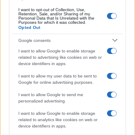
I want to opt-out of Collection, Use,
Retention, Sale, and/or Sharing of my
Personal Data that Is Unrelated with the
Purposes for which it was collected.
Opted Out
Google consents
I want to allow Google to enable storage
related to advertising like cookies on web or
device identifiers in apps.
I want to allow my user data to be sent to
Google for online advertising purposes.
I want to allow Google to send me
personalized advertising.
I want to allow Google to enable storage
related to analytics like cookies on web or
device identifiers in apps.