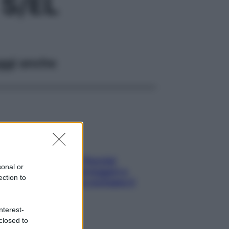
S/EL
ggi anche
Fame dopo cena? Perché
sonal or
succede e 6 snack leggeri e
ection to
appetitosi che non rovinano il
sonno
nterest-
closed to