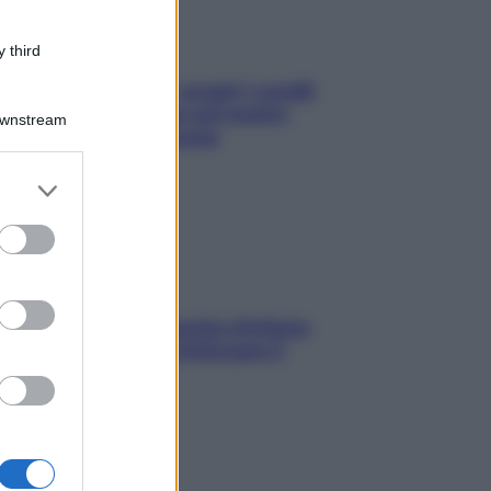
 third
Non solo Maldive: scopri i coralli
che si nascondono nel nostro
Downstream
Mediterraneo (e come
proteggerli)
er and store
to grant or
ed purposes
In menopausa il rischio d’infarto
aumenta: è ora di rinforzare il
cuore