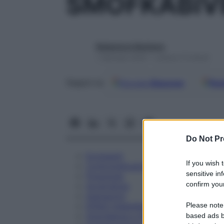
SMOFKABIVE
Redazione Starbene
1 Gennaio 2025 – Lettura 12 minuti
Google
Discover
Fon
Seguici su
Do Not Pr
Eccipienti
If you wish 
Controindicazioni
sensitive in
Posologia
confirm your
Avvertenze
Interazioni
Please note
Effetti Indesiderati
Gravidanza e Allattamento
based ads b