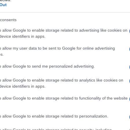
Out
consents
o allow Google to enable storage related to advertising like cookies on
i uova, di soia o delle arachidi o ad uno qualsiasi
evice identifiers in apps.
e iperlipidemia – Grave insufficienza epatica – Gravi
Difetti congeniti del metabolismo degli amminoacidi –
o allow my user data to be sent to Google for online advertising
 ad emofiltrazione o dialisi – Shock acuto –
s.
ioni generali per terapia infusionale: edema
ufficienza cardiaca scompensata – Sindrome
to allow Google to send me personalized advertising.
esempio gravi condizioni post-traumatiche, diabete
 miocardio, ictus, embolia, acidosi metabolica, grave
perosmolare)
o allow Google to enable storage related to analytics like cookies on
evice identifiers in apps.
o allow Google to enable storage related to functionality of the website
one del contenuto dei 3 compartimenti è una
 di eliminare il grasso e metabolizzare l’azoto e il
o allow Google to enable storage related to personalization.
disciplinare il dosaggio e la velocità di infusione,
e individualizzata per quanto riguarda le condizioni
o allow Google to enable storage related to security, including