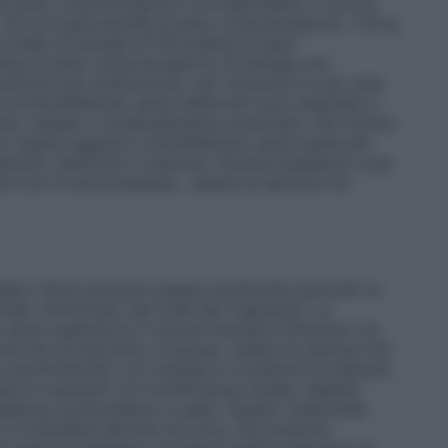
i peso corporeo/giorno (corrispondenti a 1,8 g di
4,5 g di glucosio/kg di peso corporeo/giorno, 1,33 g
 totale di energia di 39 kcal/kg di peso
l/kg di peso corporeo/giorno di energia non
razione
Uso endovenoso, per infusione in una vena
i di SmofKabiven senza elettroliti sono destinati a
vato, basale o moderatamente aumentato. Per fornire
ro essere aggiunti a SmofKabiven senza elettroliti
menti, elettroliti e vitamine.
Pazienti pediatrici
L’uso
ini non è raccomandato, vedere la sezione 4.4.
iduale e deve pertanto essere monitorata secondo la
le, monitorato dai livelli dei trigliceridi. La
on deve superare le 4 mmol/l durante l’infusione. Un
e da sovraccarico di grassi, vedere la sezione 4.8.
 somministrato con cautela in condizioni di alterato
rsi in pazienti con insufficienza renale, diabete
 epatica, ipotiroidismo e sepsi. Questo medicinale
ce e fosfolipidi derivati da uova, che possono