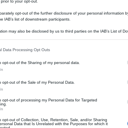
 prior to your opt-out.
rately opt-out of the further disclosure of your personal information by
he IAB’s list of downstream participants.
OSIO (DESTROSIO) ANIDRO/LIPIDI
tion may also be disclosed by us to third parties on the IAB’s List of 
Descrizione tipo ricetta:
RNRL –
 that may further disclose it to other third parties.
LIMITATIVA NON RIPETIB.
 that this website/app uses one or more Google services and may gath
l Data Processing Opt Outs
Forma farmaceutica:
EMULSIONE PER
including but not limited to your visit or usage behaviour. You may click 
INFUSIONE
 to Google and its third-party tags to use your data for below specifi
o opt-out of the Sharing of my personal data.
ogle consent section.
In
o opt-out of the Sale of my Personal Data.
 quando la nutrizione orale o enterale è impossibile,
In
to opt-out of processing my Personal Data for Targeted
ing.
In
l-rac-α-tocoferolo Idrossido di sodio (regolatore del
o opt-out of Collection, Use, Retention, Sale, and/or Sharing
ersonal Data that Is Unrelated with the Purposes for which it
e (regolatore del pH) Acido cloridrico (regolatore del
lected.