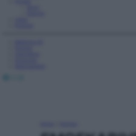
Fitness
Sport
Esercizi
Video
Podcast
Medicina AZ
Farmaci
Calcolatori
Oroscopo
Abbonamenti
Facebook
X
Instagram
Home
»
Farmaci