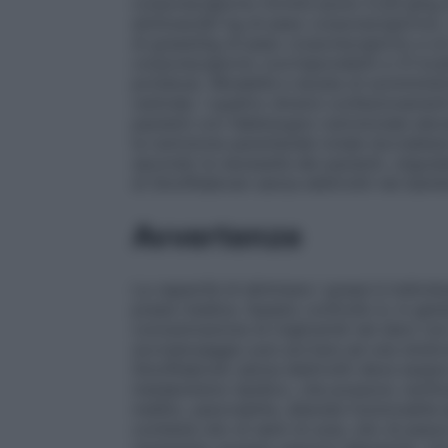
corporeo/giorno fornirà azoto 0,28 g/kg d
aminoacidi/ kg di peso corporeo/giorno), 
di grassi/kg di peso corporeo/giorno e un
corporeo/giorno (corrispondenti a 31 kca
proteica).
Modalità e durata di somminist
centrale. I quattro diversi confezionament
pazienti con fabbisogno nutrizionale ele
la nutrizione parenterale totale dovrebbe
secondo le necessità dei pazienti, oligoele
di SmofKabiven senza elettroliti nei bamb
Avvertenze
La capacità di eliminare i grassi è indiv
prassi medica. Questo controllo è, in genera
concentrazione di trigliceridi nel siero n
sovradosaggio può portare ad una sindrom
SmofKabiven senza elettroliti deve essere
metabolismo lipidico, che possono verifica
mellito, pancreatite, alterata funzionalità
contiene olio di semi di soia, olio di pes