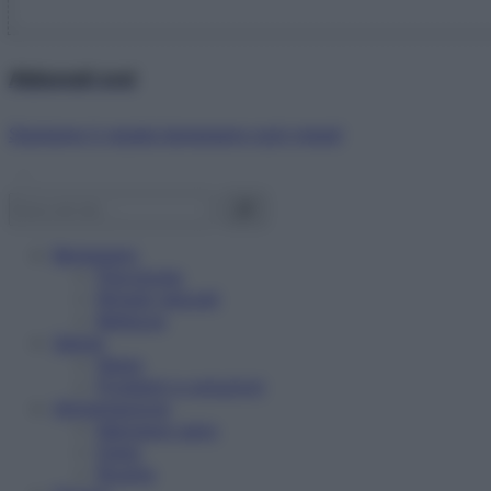
Abbonati ora!
Starbene ti regala benessere ogni mese!
Benessere
Psicologia
Rimedi naturali
Bellezza
Salute
News
Problemi e soluzioni
Alimentazione
Mangiare sano
Diete
Ricette