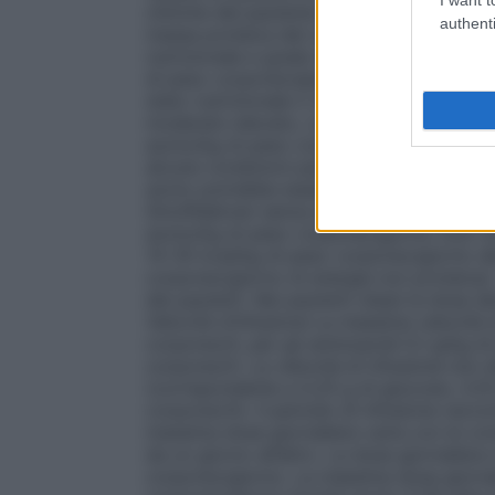
cliniche del paziente e il peso corporeo (
authenti
massa proteica del corpo dipende dalla c
nutrizionale e grado di stress catabolico 
di peso corporeo/giorno (0,6-0,9 g di am
stato nutrizionale o in condizioni di liev
moderato-elevato, con o senza malnutrizi
azoto/kg di peso corporeo/giorno (0,9-1,
alcune condizioni particolari (ad esempio
azoto potrebbe essere addirittura superi
SmofKabiven senza elettroliti/kg di peso
azoto/kg di peso corporeo/giorno (0,6-1,
14-35 kcal/kg di peso corporeo/giorno de
corporeo/giorno di energia non proteica)
dei pazienti. Nei pazienti obesi la dose d
Velocità d’infusione
La massima velocità di
corporeo/h, per gli aminoacidi 0,1 g/kg di
corporeo/h. La velocità di infusione non
(corrispondente a 0,25 g di glucosio, 0,10
corporeo/h). Il periodo di infusione rac
massima dose giornaliera varia con le co
da un giorno all’altro. La dose giornalie
corporeo/giorno. La massima dose giorna