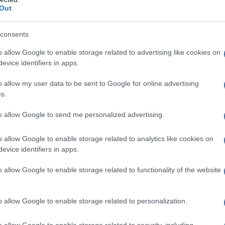
 5.1).
Out
consents
o allow Google to enable storage related to advertising like cookies on
 cellulosa microcristallina, amido di mais
evice identifiers in apps.
nesio stearato, talco.
Film di rivestimento
:
 diossido (E 171), talco.
o allow my user data to be sent to Google for online advertising
s.
to allow Google to send me personalized advertising.
no qualsiasi degli eccipienti elencati al paragrafo 6.1
–
ersistenti delle transaminasi sieriche senza causa
o allow Google to enable storage related to analytics like cookies on
dere paragrafo 4.6)
–
Somministrazione
evice identifiers in apps.
P3A4 (agenti che aumentano la AUC di circa 5 volte o
conazolo, voriconazolo, inibitori della proteasi
o allow Google to enable storage related to functionality of the website
evir, eritromicina, claritromicina, telitromicina e
.
–
Somministrazione concomitante di gemfibrozil,
 4.4 e 4.5)
o allow Google to enable storage related to personalization.
o allow Google to enable storage related to security, including