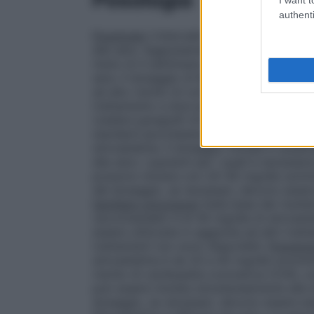
authenti
Posologia
L’intervallo di dosaggio è di 5
alla sera. Aggiustamenti del dosaggio, se r
meno di 4 settimane sino ad un massimo d
sera. Il dosaggio di 80 mg è raccomandat
ad alto rischio di complicazioni cardiovas
trattamento a dosi più basse e quando i be
(vedere paragrafi 4.4 e 5.1).
Ipercolestero
standard ipocolesterolemica e deve conti
simvastatina. Il dosaggio iniziale è usua
alla sera. I pazienti per i quali è necess
possono iniziare con 20–40 mg/die sommini
del dosaggio, se necessari, devono esser
familiare omozigote
Sulla base dei risulta
raccomandato è di 40 mg/die di simvastati
essere utilizzata in aggiunta ad altri trat
trattamenti non sono disponibili.
Prevenzi
simvastatina è da 20 a 40 mg/die somminist
rischio di cardiopatia coronarica (CHD, c
può essere iniziata simultaneamente alla di
dosaggio, se necessari, devono essere es