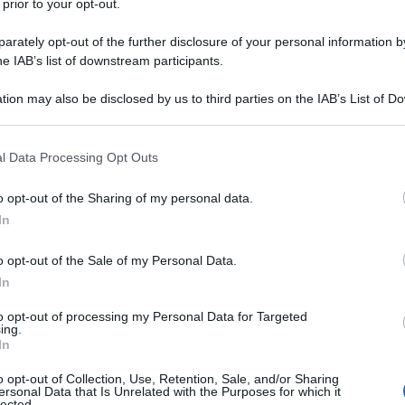
 prior to your opt-out.
rately opt-out of the further disclosure of your personal information by
he IAB’s list of downstream participants.
tion may also be disclosed by us to third parties on the IAB’s List of 
Descrizione tipo ricetta:
RR – RIPETIBILE
 that may further disclose it to other third parties.
10V IN 6MESI
 that this website/app uses one or more Google services and may gath
l Data Processing Opt Outs
Forma farmaceutica:
COMPRESSE
including but not limited to your visit or usage behaviour. You may click 
RIVESTITE DIVISIBILI
 to Google and its third-party tags to use your data for below specifi
o opt-out of the Sharing of my personal data.
ogle consent section.
In
o opt-out of the Sale of my Personal Data.
lesterolemia primaria o della dislipidemia mista, in
a dieta e ad altri trattamenti non farmacologici (es.
In
oreo) è inadeguata. Trattamento
 in aggiunta alla dieta e ad altri trattamenti
to opt-out of processing my Personal Data for Targeted
ing.
i trattamenti non sono appropriati.
Prevenzione
In
 e della morbilità cardiovascolare in pazienti con
anifesta o diabete mellito, con livelli di colesterolo
o opt-out of Collection, Use, Retention, Sale, and/or Sharing
a correzione di altri fattori di rischio e di altre
ersonal Data that Is Unrelated with the Purposes for which it
lected.