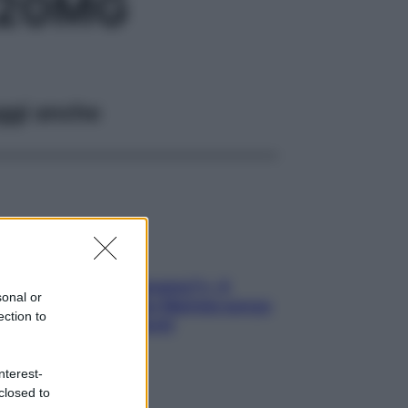
 20MG
ggi anche
«Oggi che se magnamo?»: 4
sonal or
ricette facili di Max Mariola senza
ection to
pesare gli ingredienti
nterest-
closed to