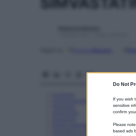
SIMVASTATI
Redazione Starbene
1 Gennaio 2025 – Lettura 32 minuti
Google
Discover
Fon
Seguici su
Do Not Pr
Eccipienti
If you wish 
Controindicazioni
sensitive in
Posologia
confirm your
Avvertenze
Interazioni
Please note
Effetti Indesiderati
Gravidanza e Allattamento
based ads b