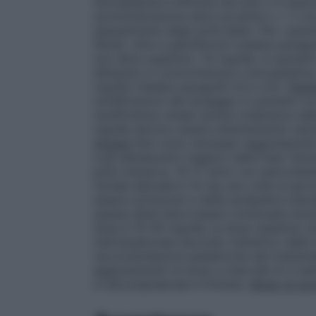
Simvastatina è efficace da sola o in associ
somministrazione deve avvenire o > 2 ore
sequestrante degli acidi biliari. Per i p
fibrati, oltre a gemfibrozil (vedere paragr
non deve superare i 10 mg/die. In pazien
diltiazem in concomitanza a simvastatina,
mg/die (Vedere paragrafi 4.4 e 4.5).
Pazie
modificazioni del dosaggio in pazienti co
insufficienza renale severa (clearance del
mg/die devono essere attentamente valutat
Anziani
Non sono necessari aggiustament
e gli adolescenti (ragazzi nella Fase Tan
post–menarca, 10–17 anni) con ipercolest
iniziale abituale è 10 mg una volta al gior
essere sottoposti a dieta ipolipidica stan
questa dieta deve essere continuata durant
dose è 10–40 mg/die; la dose massima r
individualizzate secondo l’obiettivo della
raccomandazioni pediatriche del trattamen
aggiustamenti di dose a intervalli di 4 se
in età prepuberale è limitata.
Modo di som