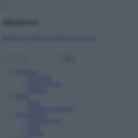
Abbonati ora!
Starbene ti regala benessere ogni mese!
Benessere
Psicologia
Rimedi naturali
Bellezza
Salute
News
Problemi e soluzioni
Alimentazione
Mangiare sano
Diete
Ricette