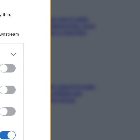
 third
Perché la pressione con il caldo
scende e sale all’improvviso: cosa
succede alle donne e cosa fare
Downstream
subito
er and store
to grant or
ed purposes
Doccia, lavarsi tutti i giorni fa male
alla pelle? I miti da sfatare per
proteggerla davvero senza
stressarla