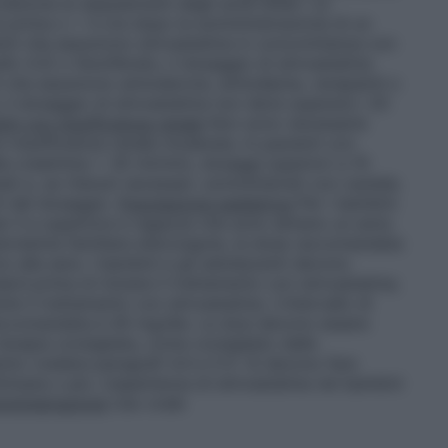
azione ai sequestranti degli acidi biliari. La
 prima o > 4 ore dopo la somministrazione di un
azienti che assumono simvastatina in concomitanza con
afo 4.3) o fenofibrato, il dosaggio di simvastatina
ti che assumono amiodarone, amlodipina, verapamil o
 il dosaggio di simvastatina non deve superare i 20
nti con insufficienza renale
Non sono necessarie
n insufficienza renale moderata. In pazienti con
la creatinina < 30 ml/min), dosaggi superiori a 10
i e, se ritenuti necessari, somministrati con cautela.
i del dosaggio.
Popolazione pediatrica
Per i bambini
ner II e superiore e ragazze che sono almeno un anno
erolemia familiare eterozigote, la dose raccomandata
no alla sera. I bambini e gli adolescenti devono
dard prima di iniziare il trattamento con simvastatina;
e il trattamento con simvastatina. L’intervallo di
accomandata è 40 mg/die. Le dosi devono essere
 terapia consigliata, come consigliato dalle
to (vedere paragrafi 4.4 e 5.1). Si devono fare
ttimane o più. L’esperienza di simvastatina nei bambini
ministrazione
Uso orale