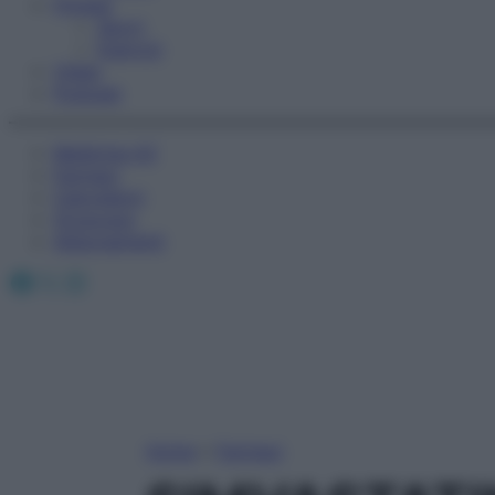
Fitness
Sport
Esercizi
Video
Podcast
Medicina AZ
Farmaci
Calcolatori
Oroscopo
Abbonamenti
Facebook
X
Instagram
Home
»
Farmaci