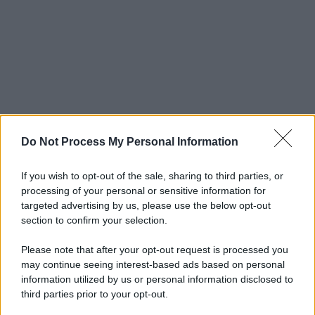
Do Not Process My Personal Information
If you wish to opt-out of the sale, sharing to third parties, or
processing of your personal or sensitive information for
targeted advertising by us, please use the below opt-out
section to confirm your selection.
Please note that after your opt-out request is processed you
may continue seeing interest-based ads based on personal
information utilized by us or personal information disclosed to
third parties prior to your opt-out.