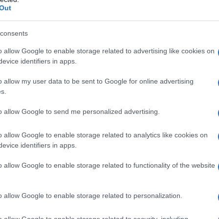
Rivestimento: Ipromellosa Titanio biossido (E171)
Out
ente indaco carminio (E132)
consents
o allow Google to enable storage related to advertising like cookies on
evice identifiers in apps.
ualsiasi dei eccipienti elencati al paragrafo 6.1. In
a ossido di azoto/guanosin monofosfato ciclica
o allow my user data to be sent to Google for online advertising
 che il sildenafil potenzia gli effetti ipotensivi dei
s.
con i donatori di ossido di azoto (come il nitrito di
controindicata. I prodotti indicati per il trattamento
to allow Google to send me personalized advertising.
nafil, non devono essere utilizzati nei soggetti per i
s. pazienti con gravi disturbi cardiovascolari,come
iaca). Sildenafil Actavis è controindicato in pazienti
o allow Google to enable storage related to analytics like cookies on
ausa di una neuropatia ottica ischemica anteriore
evice identifiers in apps.
e dal fatto che questo evento sia stato o meno
bitore della PDE5 (vedi paragrafo 4.4) La sicurezza
o allow Google to enable storage related to functionality of the website
ei seguenti sottogruppi di pazienti e pertanto l’uso
promissione epatica, ipotensione (pressione
 ictus o infarto del miocardio e disturbi ereditari
o allow Google to enable storage related to personalization.
retinite pigmentosa
(una minoranza di questi pazienti
erasi retiniche).
o allow Google to enable storage related to security, including