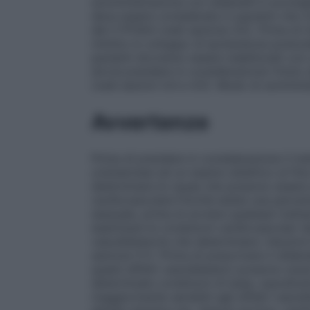
somministrazione con sildenafil è sconsigl
deve essere considerata in pazienti che r
del CYP3A4 (vedi sezione 4.5). Prima di ini
minimo lo sviluppo di ipotensione postural
pazienti dovranno essere stabilizzati con 
dovrà prendere in considerazione l’inizio
(vedi sezioni 4.4 e 4.5). Modo di sommini
Avvertenze
Prima di prendere in considerazione il tr
un’anamnesi ed un esame obiettivo al fine 
determinare le cause che possono essere al
cardiovascolare Poichè esiste una percentu
sessuale, prima di avviare qualsiasi tratt
esaminare le condizioni cardiovascolari dei
vasodilatatorie che determinano riduzioni 
sezione 5.1). Prima di prescrivere il sild
questi effetti vasodilatatori possono av
determinate condizioni di base, soprattutto
maggiormente sensibili agli effetti vasodi