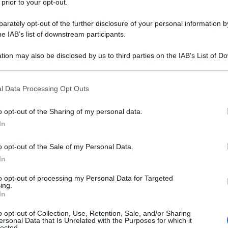
 prior to your opt-out.
rately opt-out of the further disclosure of your personal information by
he IAB’s list of downstream participants.
tion may also be disclosed by us to third parties on the IAB’s List of 
Descrizione tipo ricetta:
RR – RIPETIBILE
 that may further disclose it to other third parties.
10V IN 6MESI
 that this website/app uses one or more Google services and may gath
l Data Processing Opt Outs
Forma farmaceutica:
COMPRESSE
including but not limited to your visit or usage behaviour. You may click 
RIVESTITE
 to Google and its third-party tags to use your data for below specifi
o opt-out of the Sharing of my personal data.
ogle consent section.
In
o opt-out of the Sale of my Personal Data.
adulti con disfunzione erettile, ovvero dell’incapacità
donea per un’attività sessuale soddisfacente. E’
In
hè Sildenafil Actavis possa essere efficace.
to opt-out of processing my Personal Data for Targeted
ing.
In
o opt-out of Collection, Use, Retention, Sale, and/or Sharing
ersonal Data that Is Unrelated with the Purposes for which it
ato Cellulosa microcristallina Povidone K29–32
lected.