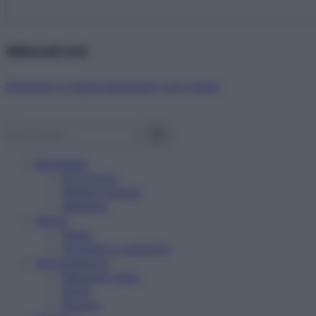
Abbonati ora!
Starbene ti regala benessere ogni mese!
Benessere
Psicologia
Rimedi naturali
Bellezza
Salute
News
Problemi e soluzioni
Alimentazione
Mangiare sano
Diete
Ricette