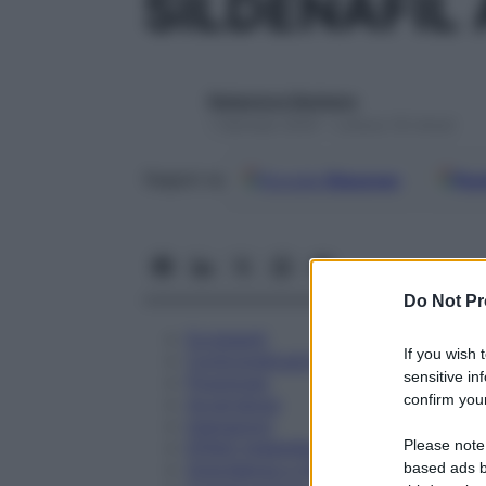
SILDENAFIL
Redazione Starbene
1 Gennaio 2025 – Lettura 18 minuti
Google
Discover
Fon
Seguici su
Do Not Pr
Eccipienti
If you wish 
Controindicazioni
sensitive in
Posologia
confirm your
Avvertenze
Interazioni
Please note
Effetti Indesiderati
Gravidanza e Allattamento
based ads b