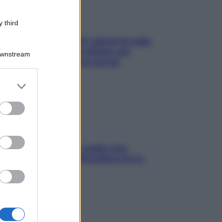
 third
Doccia, lavarsi tutti i giorni fa male
alla pelle? I miti da sfatare per
Downstream
proteggerla davvero senza
stressarla
er and store
to grant or
ed purposes
Aria condizionata: usala così,
senza rischiare raffreddore & Co.