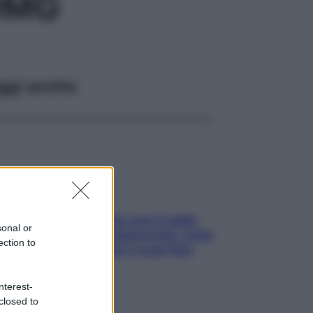
0MG
ggi anche
Perché la pressione con il caldo
sonal or
scende e sale all’improvviso: cosa
ection to
succede alle donne e cosa fare
subito
nterest-
closed to