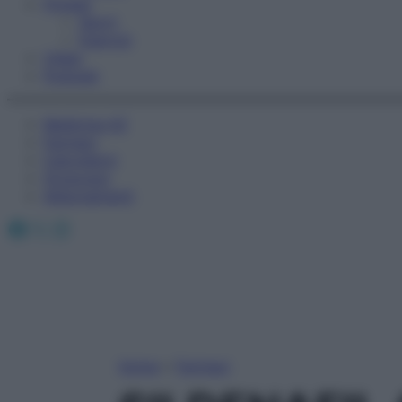
Fitness
Sport
Esercizi
Video
Podcast
Medicina AZ
Farmaci
Calcolatori
Oroscopo
Abbonamenti
Facebook
X
Instagram
Home
»
Farmaci