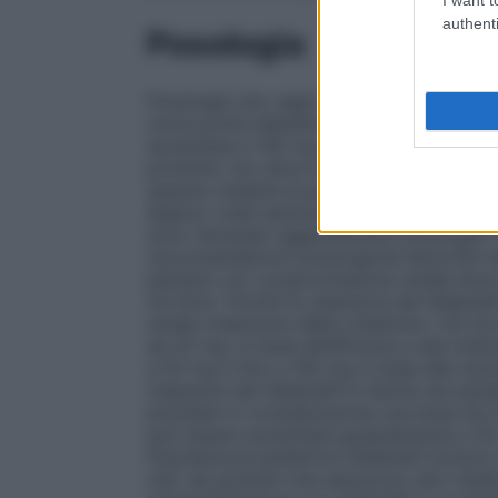
authenti
Posologia
Posologia
Uso negli adulti
La dose raccom
un’ora prima dell’attività sessuale. In base 
aumentata a 100 mg oppure ridotta a 25 
prodotto non deve essere somministrato pi
assunto insieme ai pasti, l’insorgenza dell
digiuno (vedi sezione 5.2). Popolazioni pa
sono necessari aggiustamenti posologici 
raccomandazioni posologiche descritte nel
pazienti con compromissione renale liev
mL/min). Poichè la clearance del Sildenaf
renale (clearance della creatinina <30 m
da 25 mg. In base all’efficacia e alla tol
a 50 mg e fino a 100 mg in base alla nece
clearance del Sildenafil è ridotta nei paz
prendere in considerazione una dose da 25 m
può essere aumentata gradualmente a 50 m
Popolazione pediatrica
Sildenafil Actavis 
Uso nei pazienti che assumono altri medic