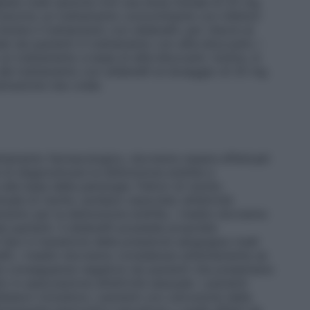
iata (vedi sezione 4.4) una dose iniziale di 25 mg
icevono un trattamento concomitante con inibitori
ziare il trattamento con sildenafil, per ridurre al
e nei pazienti in trattamento con alfa–bloccanti, i
un trattamento a base di alfa–bloccanti. Inoltre, si
 del trattamento con sildenafil al dosaggio di 25 mg
strazione Uso orale.
attamento farmacologico, dovranno essere effettuati
di diagnosticare la disfunzione erettile e
la base della patologia. Fattori di rischio
ale di rischio cardiaco associato all’attività
amento per la disfunzione erettile, i medici dovranno
 pazienti. Il sildenafil possiede proprietà
lievi e transitorie della pressione sanguigna (vedi
enafil, i medici dovranno considerare attentamente se
ere conseguenze negative nei pazienti che presentano
 in associazione all’attività sessuale. I pazienti
latatori includono i pazienti con ostruzione della