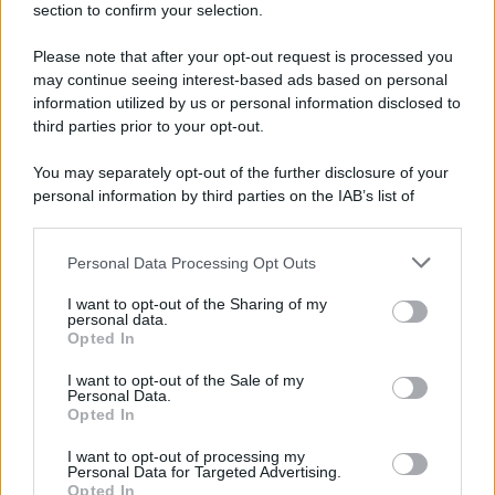
section to confirm your selection.
Please note that after your opt-out request is processed you
may continue seeing interest-based ads based on personal
information utilized by us or personal information disclosed to
third parties prior to your opt-out.
You may separately opt-out of the further disclosure of your
personal information by third parties on the IAB’s list of
downstream participants.
Personal Data Processing Opt Outs
This information may also be disclosed by us to third parties
on the IAB’s List of Downstream Participants that may further
I want to opt-out of the Sharing of my
disclose it to other third parties.
personal data.
Opted In
Please note that this website/app uses one or more Google
services and may gather and store information including but
I want to opt-out of the Sale of my
Personal Data.
not limited to your visit or usage behaviour. You may click to
Opted In
grant or deny consent to Google and its third-party tags to
use your data for below specified purposes in below Google
I want to opt-out of processing my
consent section.
Personal Data for Targeted Advertising.
Opted In