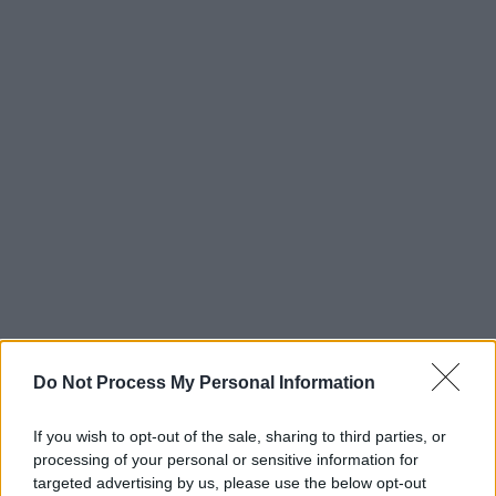
Do Not Process My Personal Information
If you wish to opt-out of the sale, sharing to third parties, or
processing of your personal or sensitive information for
targeted advertising by us, please use the below opt-out