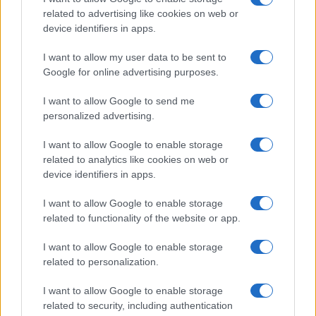
related to advertising like cookies on web or
device identifiers in apps.
I want to allow my user data to be sent to
Google for online advertising purposes.
I want to allow Google to send me
personalized advertising.
I want to allow Google to enable storage
related to analytics like cookies on web or
device identifiers in apps.
I want to allow Google to enable storage
related to functionality of the website or app.
I want to allow Google to enable storage
related to personalization.
I want to allow Google to enable storage
related to security, including authentication