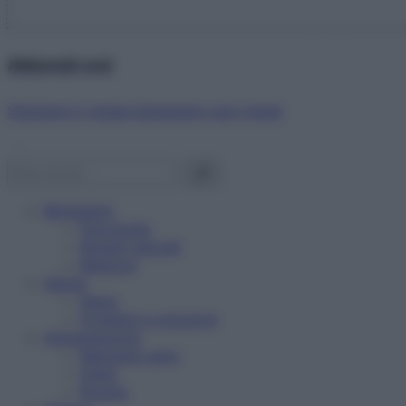
Abbonati ora!
Starbene ti regala benessere ogni mese!
Benessere
Psicologia
Rimedi naturali
Bellezza
Salute
News
Problemi e soluzioni
Alimentazione
Mangiare sano
Diete
Ricette