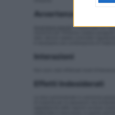
infusione.
Avvertenze
Avvertenze speciali
: Il medicinale non de
soluzione per infusione (vedere paragrafo
siero devono essere controllati regolarme
è necessaria una combinazione di medicinal
Interazioni
Non sono stati effettuati studi d’interazio
Effetti Indesiderati
Le dosi somministrate in nutrizione paren
di tossicità per le assunzioni raccomanda
segnalazione delle reazioni avverse sospe
medicinale è importante, in quanto perm