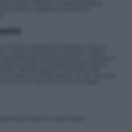
atori sanitari è richiesto di segnalare qualsiasi
ma nazionale di segnalazione all’indirizzo
i
.
mento
enio in donne in gravidanza non esistono o sono in
anno mostrato una tossicità riproduttiva (vedere
 la gravidanza può essere considerato, se necessario.
e materno, ma alle dosi terapeutiche del selenio si
i/lattanti. SELENIO Aguettant può essere usato
on ha ridotto la fertilità maschile nei ratti. Gli effetti
ditori sono stati osservati ad alte dosi (vedere
ndizione particolare di conservazione.