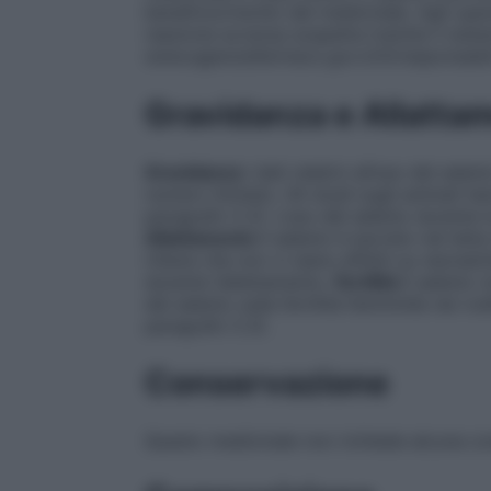
beneficio/rischio del medicinale. Agli oper
reazione avversa sospetta tramite il siste
www.agenziafarmaco.gov.it/it/responsabil
Gravidanza e Allatta
Gravidanza
I dati relativi all’uso del sel
numero limitato. Gli studi sugli animali h
paragrafo 5.3). L’uso del selenio durante
Allattamento
Il selenio è escreto nel latt
ritiene che non vi siano effetti su neonat
durante l’allattamento.
Fertilità
Il selenio n
del selenio sulla fertilità femminile nei ro
paragrafo 5.3).
Conservazione
Questo medicinale non richiede alcuna co