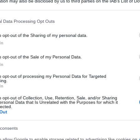
tion may also be disclosed by us to third parties on the IAB’s List of 
 that may further disclose it to other third parties.
 that this website/app uses one or more Google services and may gath
l Data Processing Opt Outs
IDRATO
including but not limited to your visit or usage behaviour. You may click 
 to Google and its third-party tags to use your data for below specifi
o opt-out of the Sharing of my personal data.
Descrizione tipo ricetta:
OSP – USO
ogle consent section.
OSPEDALIERO
In
o opt-out of the Sale of my Personal Data.
Forma farmaceutica:
SOLUZIONE PER
INFUSIONE
In
zienti che ricevono la nutrizione parenterale.
to opt-out of processing my Personal Data for Targeted
ing.
provata che non può essere curata solo attraverso la
In
o opt-out of Collection, Use, Retention, Sale, and/or Sharing
ersonal Data that Is Unrelated with the Purposes for which it
lected.
Out
consents
o allow Google to enable storage related to advertising like cookies on