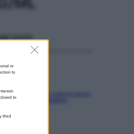
CG/ML
ggi anche
sonal or
ection to
nterest-
SOS pelle irritabile: tutte le mosse
closed to
per riportarla in equilibrio
 third