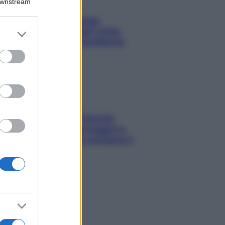
Downstream
Capelli spezzati lungo
er and store
l’attaccatura? Scopri come
to grant or
risolvere l’annoso problema
ed purposes
Fame dopo cena? Perché
succede e 6 snack leggeri e
appetitosi che non rovinano il
sonno