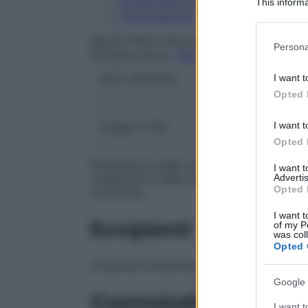
Conservazione
This informa
Composizione
Participants
AGUETTANT ITALIA Srl
Please note
Persona
Principio attivo:
SODIO SELENITO PENTA
information 
deny consent
I want t
ATC:
A12CE02
in below Go
Opted 
I want t
Classe 1:
CN
Opted 
Prevenzione della carenza di selenio in pa
I want 
Advertis
Trattamento della carenza di selenio com
Opted 
nutrizione.
I want t
Eccipienti
of my P
was col
Opted 
Acqua per preparazioni iniettabili.
Google 
Controindicazioni
I want t