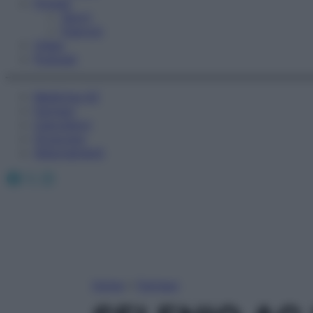
Fitness
Sport
Esercizi
Video
Podcast
Medicina AZ
Farmaci
Calcolatori
Oroscopo
Abbonamenti
Facebook
X
Instagram
Home
»
Farmaci