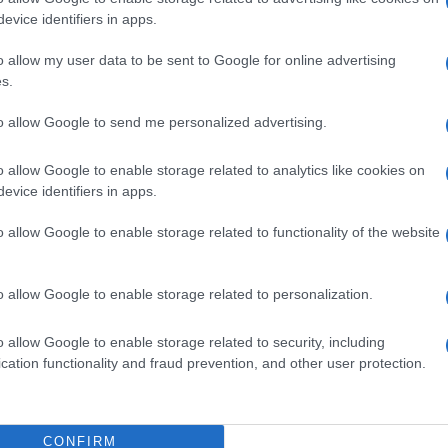
evice identifiers in apps.
nistrato in caso di avvelenamento da selenio o
o allow my user data to be sent to Google for online advertising
io.
s.
to allow Google to send me personalized advertising.
mcg di selenio. La dose deve essere adattata
o allow Google to enable storage related to analytics like cookies on
enio e allo stato del selenio. Per il monitoraggio
evice identifiers in apps.
ntrazione di selenio nel sangue intero o nel siero. Il
reso tra 120 e 160 mcg di selenio/litro, la
o allow Google to enable storage related to functionality of the website
eve superare i 130 mcg /l.
La posologia
della nutrizione parenterale totale: da 60 a 100 mcg
 di selenio comprovata: da 100 mcg fino a un
o allow Google to enable storage related to personalization.
 periodo fino alla normalizzazione dei valori di
iatrica
: o Lattanti: 2 mcg /kg/giorno e lattanti
o allow Google to enable storage related to security, including
giorno. o Bambini: da 2 mcg /kg/giorno fino a un
cation functionality and fraud prevention, and other user protection.
mministrazione
Somministrazione endovenosa:
per infusione deve essere somministrato dopo
parenterale, dopo averne verificato la stabilità, o in
uro 0,9% o glucosio 5%), con una bassa velocità di
CONFIRM