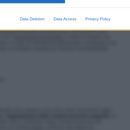
Data Deletion
Data Access
Privacy Policy
ve essere iniettato direttamente, ma diluito in una
 4.2).
Precauzioni di impiego:
I livelli di selenio nel
nte. In caso di nutrizione parenterale complessa e se
i, è richiesta cautela per evitare incompatibilità.
ne.
terale sono basse e non sono stati riscontrati segni
te.
Segnalazione delle reazioni avverse sospette
La
tte che si verificano dopo l’autorizzazione del
ette un monitoraggio continuo del rapporto