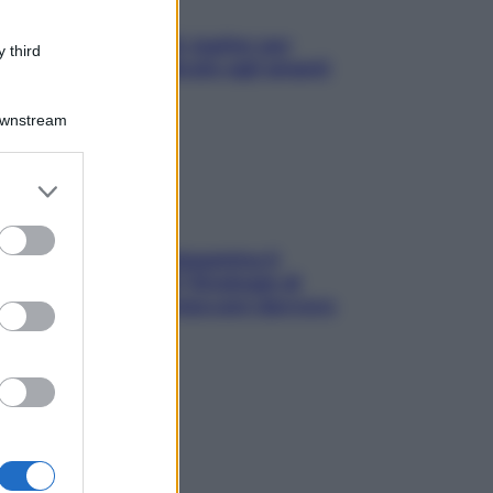
L’oroscopo food di Jupiter per
 third
l’estate 2026 dedicato agli amanti
del cibo
Downstream
er and store
to grant or
ed purposes
La trappola della dopamina ti
segue in spiaggia? Strategie di
digital detox per staccare davvero