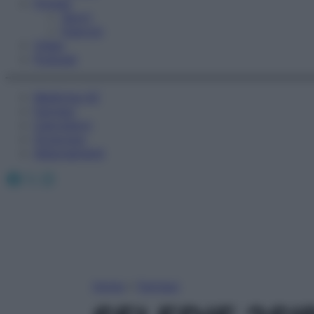
Fitness
Sport
Esercizi
Video
Podcast
Medicina AZ
Farmaci
Calcolatori
Oroscopo
Abbonamenti
Facebook
X
Instagram
Home
»
Farmaci