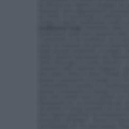
ed efficacia per stabilire il dosaggio nei p
necessario alcun aggiustamento posologic
sia ridotta. Si raccomanda di verificare la
(vedere di seguito Insufficienza renale e
Insufficienza renale
Trattamento delle t
insufficienza renale lieve (clearance del
il trattamento di tali condizioni, non è ne
renale sia moderata che grave è associat
Questi pazienti presentano un maggior r
medico giudichi appropriata una riduzione 
rischio emorragico e trombo embolico, in
(clearance della creatinina maggiore o ug
deve essere ridotta in misura variabile d
speciali e precauzioni di impiego e 5.2 P
controindicata in pazienti con insufficie
speciali e precauzioni di impiego e 5.2 P
sono stati condotti studi in pazienti con 
Nadroparina non va somministrata per via
nel periodo di tempo prossimo ad una ane
deve seguire specifiche raccomandazioni 
precauzioni d’impiego").
Tecnica di iniez
somministrato per via sottocutanea; l’ini