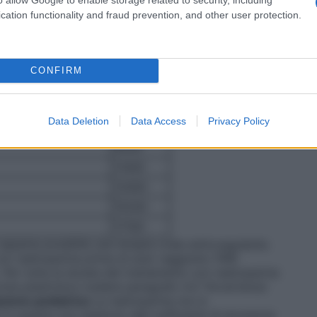
ttamento.
Trattamento delle trombosi venose
cation functionality and fraud prevention, and other user protection.
ocutanea
Un’iniezione al giorno per 10 giorni alla dose
 e in funzione del peso del paziente le posologie da
onde
CONFIRM
 per 10 giorni
a per iniezione (ml)
U.I. antiXa
Data Deletion
Data Access
Privacy Policy
7600
9500
11400
13300
15200
17100
 appena possibile una terapia orale anticoagulante.
on nadroparina prima di aver raggiunto l’INR
. Per tutta la durata del trattamento con nadroparina
conta piastrinica (vedere paragrafo 4.4 "Avvertenze
zione pediatrica
La nadroparina non è
n quanto non esistono dati sufficienti di sicurezza