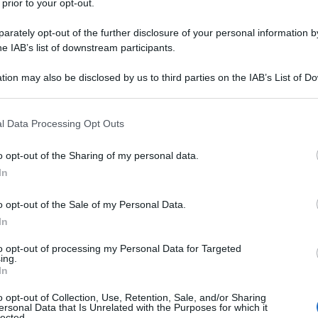
 prior to your opt-out.
rately opt-out of the further disclosure of your personal information by
he IAB’s list of downstream participants.
tion may also be disclosed by us to third parties on the IAB’s List of 
Descrizione tipo ricetta:
RR – RIPETIBILE
 that may further disclose it to other third parties.
10V IN 6MESI
 that this website/app uses one or more Google services and may gath
l Data Processing Opt Outs
Forma farmaceutica:
SOLUZIONE
including but not limited to your visit or usage behaviour. You may click 
INIETTABILE
 to Google and its third-party tags to use your data for below specifi
o opt-out of the Sharing of my personal data.
ogle consent section.
In
Presenza Lattosio:
No
o opt-out of the Sale of my Personal Data.
le trombosi venose profonde.
In
to opt-out of processing my Personal Data for Targeted
ing.
In
drico diluito, acqua per preparazioni iniettabili.
o opt-out of Collection, Use, Retention, Sale, and/or Sharing
ersonal Data that Is Unrelated with the Purposes for which it
lected.