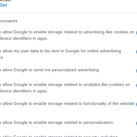
Out
 ipersensibilità al principio attivo o ad uno qualsiasi
consents
1 • anamnesi positiva per trombocitopenia con
Avvertenze Speciali e precauzioni di impiego) •
o allow Google to enable storage related to advertising like cookies on
emorragico legati a disturbi dell’emostasi, ad
evice identifiers in apps.
re disseminata non indotta da eparina • lesioni
 ulcera peptica in fase attiva, retinopatie,
o allow my user data to be sent to Google for online advertising
vascolari emorragici • endocardite infettiva acuta •
s.
a creatinina <30 ml/min) in pazienti che ricevono
 • nefropatie e patologie pancreatiche gravi,
to allow Google to send me personalized advertising.
ioencefalici gravi nel periodo postoperatorio •
 chirurgia elettiva è controindicata in quei pazienti
lare per uso terapeutico.
o allow Google to enable storage related to analytics like cookies on
evice identifiers in apps.
o allow Google to enable storage related to functionality of the website
ione alle istruzioni per il dosaggio, specifiche per
 molecolare, in quanto per ciascuna eparina a basso
o allow Google to enable storage related to personalization.
misura differenti per esprimere le dosi (Unità o mg).
ta in modo intercambiabile con altre eparine a
o allow Google to enable storage related to security, including