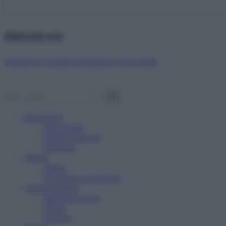
Abbonati ora!
Starbene ti regala benessere ogni mese!
Benessere
Psicologia
Rimedi naturali
Bellezza
Salute
News
Problemi e soluzioni
Alimentazione
Mangiare sano
Diete
Ricette