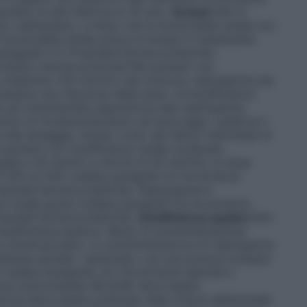
azienti di età inferiore ai 18 anni.
Anziani
Non è
o nell’anziano, a meno che la funzionalità renale non
 funzionalità renale prima di iniziare il trattamento
 paragrafo 5.2 Proprietà farmacocinetiche).
rombosi venose profonde
Nei pazienti con
la creatinina ≥50 ml/min) che ricevono nadroparina per
cessaria una riduzione della dose. Un’insufficienza
a ad un’aumentata esposizione alla nadroparina.
ischio di tromboembolismo ed emorragia. Laddove il
del dosaggio, tenuto conto dei fattori individuali di
 pazienti con insufficienza renale moderata
uale a 30 ml/min e minore di 50 ml/min), la dose
al 25% al 33% (vedere paragrafi 4.4 Avvertenze
roprietà farmacocinetiche). Nadroparina è
nza renale grave (vedere paragrafi 4.4 Avvertenze
roprietà farmacocinetiche).
Insufficienza epatica
Non
insufficienza epatica. Modo di somministrazione:
 intramuscolare. La somministrazione di nadroparina
stesia spinale / epidurale o ad una puntura lombare
(vedere paragrafo 4.4 "Avvertenze speciali e
ione sottocutanea
SELEDIE deve essere
ezione deve essere praticata nella cintura addominale