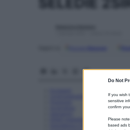
SELEDIE 2SI
Redazione Starbene
1 Gennaio 2025 – Lettura 16 minuti
Google
Discover
Fon
Seguici su
Do Not Pr
Eccipienti
If you wish 
Controindicazioni
sensitive in
Posologia
confirm your
Avvertenze
Interazioni
Please note
Effetti Indesiderati
Gravidanza e Allattamento
based ads b