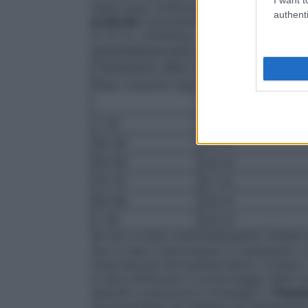
basso peso molecolare nel corso del tra
authenti
profonde
Somministrazione per via sott
di 171 U.I. antiXa/kg. A titolo di esempio
somministrare sono le seguenti:
Trattamento delle trombosi venose prof
Peso corporeo (kg)
1 iniezione al giorno
Volume di nadroparin
< 50
0,4 ml
50-59
0,5 ml
60-69
0,6 ml
70-79
0,7 ml
80-89
0,8 ml
≥ 90
0,9 ml
Se non ci sono controindicazioni, iniziare
Non si deve interrompere il trattamento c
(International Normalised Ratio) richiesto
si deve effettuare il monitoraggio della 
speciali e precauzioni d’impiego").
Popola
raccomandata nei bambini ed adolescenti i