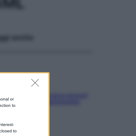
6ML
ggi anche
Contare le calorie serve ancora?
sonal or
La risposta della nutrizionista
ection to
nterest-
closed to