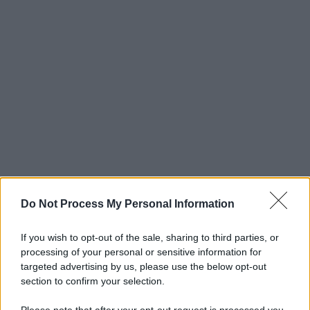
Do Not Process My Personal Information
If you wish to opt-out of the sale, sharing to third parties, or
processing of your personal or sensitive information for
targeted advertising by us, please use the below opt-out
section to confirm your selection.