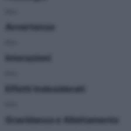
NULL
Avvertenze
NULL
Interazioni
NULL
Effetti Indesiderati
NULL
Gravidanza e Allattamento