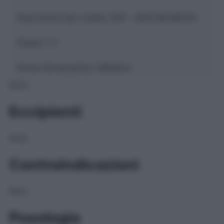
Descrizione tipo ricetta:
SOP – NON RICHIESTA
Classe 1:
C
Forma farmaceutica:
GRANULI
NULL
Eccipienti
NULL
Controindicazioni
NULL
Posologia