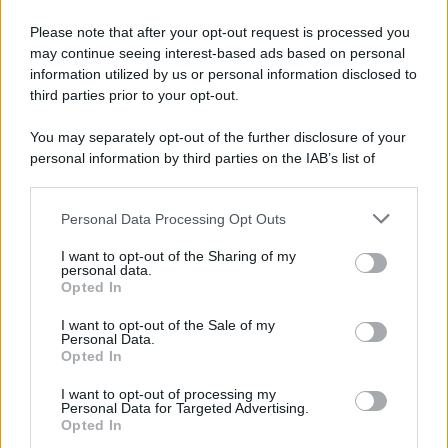
Please note that after your opt-out request is processed you
may continue seeing interest-based ads based on personal
information utilized by us or personal information disclosed to
third parties prior to your opt-out.
You may separately opt-out of the further disclosure of your
personal information by third parties on the IAB’s list of
downstream participants.
Personal Data Processing Opt Outs
This information may also be disclosed by us to third parties
on the IAB’s List of Downstream Participants that may further
I want to opt-out of the Sharing of my
disclose it to other third parties.
personal data.
Opted In
Please note that this website/app uses one or more Google
services and may gather and store information including but
I want to opt-out of the Sale of my
Personal Data.
not limited to your visit or usage behaviour. You may click to
Opted In
grant or deny consent to Google and its third-party tags to
use your data for below specified purposes in below Google
I want to opt-out of processing my
consent section.
Personal Data for Targeted Advertising.
Opted In