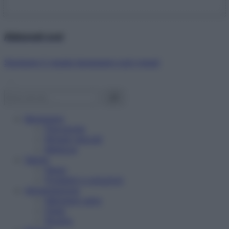
Abbonati ora!
Starbene ti regala benessere ogni mese!
Benessere
Psicologia
Rimedi naturali
Bellezza
Salute
News
Problemi e soluzioni
Alimentazione
Mangiare sano
Diete
Ricette