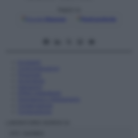
Seguici su
Google
Discover
Fonti preferite
Eccipienti
Controindicazioni
Posologia
Avvertenze
Interazioni
Effetti Indesiderati
Gravidanza e Allattamento
Conservazione
Composizione
LABORATOIRES BOIRON Srl
ATC:
2AA1B03