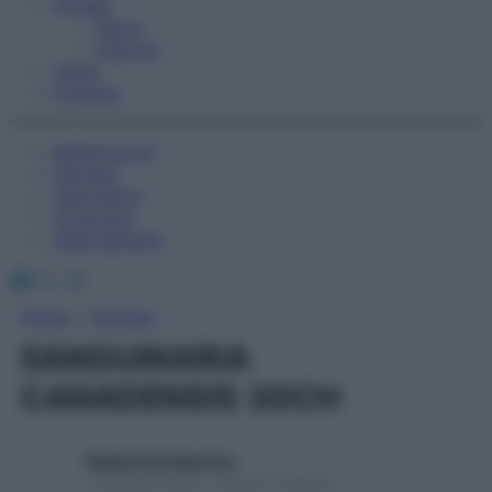
Fitness
Sport
Esercizi
Video
Podcast
Medicina AZ
Farmaci
Calcolatori
Oroscopo
Abbonamenti
Facebook
X
Instagram
Home
»
Farmaci
SANGUINARIA
CANADENSIS 30CH
Redazione Starbene
1 Gennaio 2025 – Lettura 1 minuto