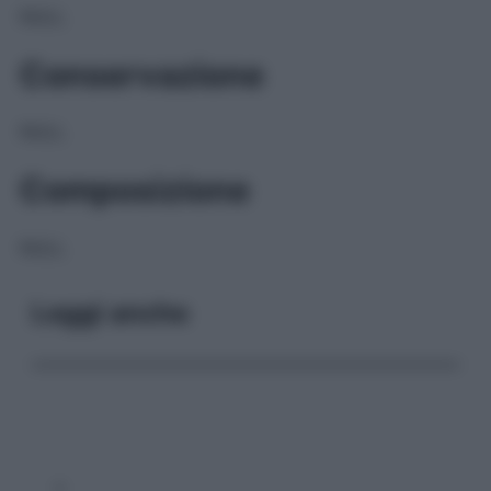
NULL
Conservazione
NULL
Composizione
NULL
Leggi anche