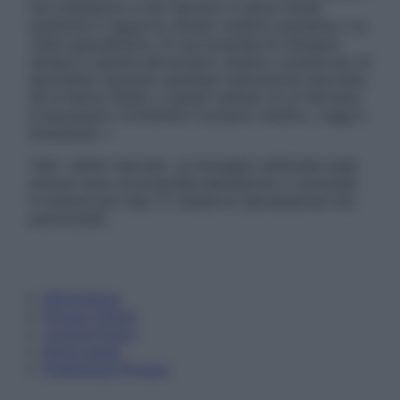
non intendono e non devono in alcun modo
sostituire il rapporto diretto medico-paziente o la
visita specialistica. Si raccomanda di chiedere
sempre il parere del proprio medico curante e/o di
specialisti riguardo qualsiasi indicazione riportata.
Se si hanno dubbi o quesiti sull’uso di un farmaco
è necessario contattare il proprio medico. Leggi il
Disclaimer »
Tutti i diritti riservati. Le immagini utilizzate negli
articoli sono di proprietà dell’editore o concesse
in licenza per l’uso. È vietata la riproduzione non
autorizzata.
Informativa
Privacy Policy
Cookie Policy
Note Legali
Preferenze Privacy