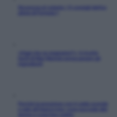
Sicurezza al volante: i 5 consigli dell’ex
pilota di Formula 1
«Oggi che se magnamo?»: 4 ricette
facili di Max Mariola senza pesare gli
ingredienti
Perché la pressione con il caldo scende
e sale all’improvviso: cosa succede alle
donne e cosa fare subito