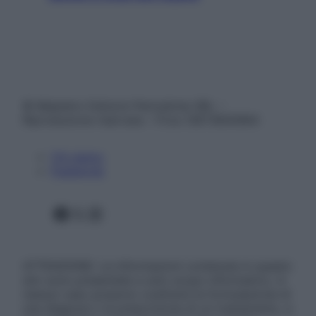
© Belpietro Edizioni Periodiche SRL –
Riproduzione riservata – P.Iva 13673600964
Chi siamo
Pubblicità
Facebook
X
Instagram
ATTENZIONE: Le informazioni contenute in questo
sito sono presentate a solo scopo informativo, in
nessun caso possono costituire la formulazione di
una diagnosi o la prescrizione di un trattamento, e