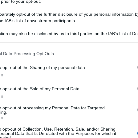
 prior to your opt-out.
rately opt-out of the further disclosure of your personal information by
he IAB’s list of downstream participants.
ATO
tion may also be disclosed by us to third parties on the IAB’s List of 
Descrizione tipo ricetta:
OSP – USO
 that may further disclose it to other third parties.
OSPEDALIERO
 that this website/app uses one or more Google services and may gath
l Data Processing Opt Outs
Forma farmaceutica:
SOLUZIONE
including but not limited to your visit or usage behaviour. You may click 
INIETTABILE
 to Google and its third-party tags to use your data for below specifi
o opt-out of the Sharing of my personal data.
ogle consent section.
dolescenti (sopra i 12 anni di età): • infusione
In
ermittente in bolo per dolore post–operatorio o
mpo chirurgico; • blocco continuo dei nervi periferici
o opt-out of the Sale of my Personal Data.
olo intermittenti, per esempio, per il controllo del
In
ore acuto in pediatria: • blocco del nervo singolo e
ni (fino a 12 anni); • blocco epidurale caudale nei
to opt-out of processing my Personal Data for Targeted
da 28 giorni a 23 mesi) e ragazzi (≤12 anni) (peri– e
ing.
ntinua nei neonati (0–27 giorni), infanti e bambini
In
ni) (peri– e post–operatorio).
o opt-out of Collection, Use, Retention, Sale, and/or Sharing
ersonal Data that Is Unrelated with the Purposes for which it
lected.