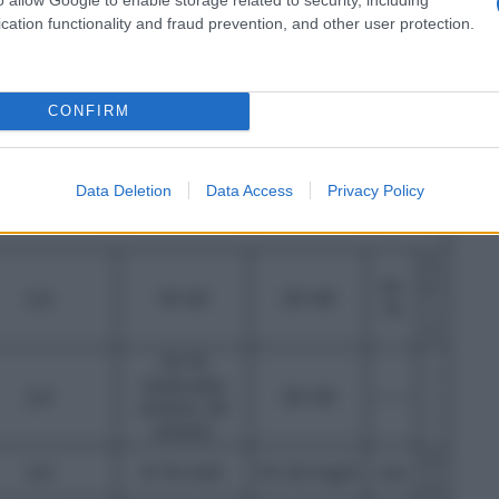
asandosi sull’esperienza del medico e sulla
e.
cation functionality and fraud prevention, and other user protection.
Inizi
D
centrazione
Dose di
o
ur
 ropivacaina
Volume
ropivacaina
attivi
at
cloridrato
cloridrato
CONFIRM
tà
a
min
or
mg/ml
ml
mg
uti
e
Data Deletion
Data Access
Privacy Policy
0,
10–
5–
2,0
10–20
20–40
15
1,
5
10–15
–
(intervallo
2,0
20–30
– – –
–
minimo 30
–
minuti)
n/
2,0
6–10 ml/h
12–20 mg/h
n/a
a