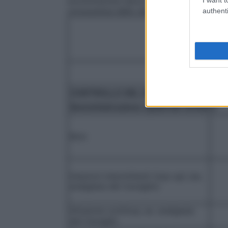
somministrare deve essere scelta anche b
conoscenza dello stato fisico del pazient
authenti
Con
di
CONTROLLO DEL DOLORE ACUTO
Somministrazione epidurale lombare
Bolo
Iniezioni intermittenti (top–up) (es.
analgesia del travaglio)
Infusione continua, es. analgesia
del travaglio