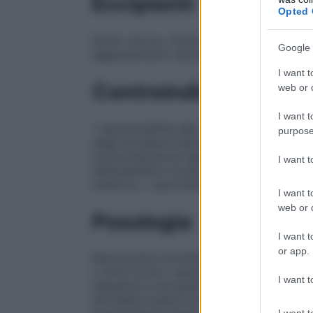
Eccipienti
Opted 
Sodio cloruro. Acido cloridrico 0,36% (p
Google 
aggiustamento del pH). Acqua per preparaz
I want t
Controindicazioni
web or d
I want t
• Ipersensibilità alla ropivacaina, ad altri
purpose
degli eccipienti elencati al paragrafo 6.1.
controindicazioni generali dell’anestesia
I want 
dall’anestetico locale utilizzato. • Anest
ostetrica. • Ipovolemia.
I want t
web or d
Posologia
I want t
or app.
Ropivacaina cloridrato deve essere utilizz
o sotto la loro supervisione.
Posologia
Ad
I want t
seguente è una guida ai dosaggi consiglia
dovrebbe essere la più bassa richiesta pe
I want t