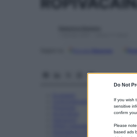
ROPIVACAIN
Redazione Starbene
1 Gennaio 2025 – Lettura 17 minuti
Google
Discover
Fon
Seguici su
Do Not Pr
Eccipienti
If you wish 
Controindicazioni
sensitive in
Posologia
confirm your
Avvertenze
Interazioni
Please note
Effetti Indesiderati
Gravidanza e Allattamento
based ads b