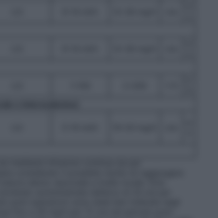
n/
2,0
6–14 ml/h
12–28 mg/h
n/a
a
n/
2,0
6–14 ml/h
12–28 mg/h
n/a
a
2–
2,0
1–100
2–200
1–5
6
rale o interscalenico)
n/
2,0
5–10 ml/h
10–20 mg/h
n/a
a
sia mediante infusione continua sia per
sere considerato il possibile rischio di raggiungere
indurre danno neuronale a livello locale. Dosi
loridrato somministrate nell’arco di 24 ore per
odo post–operatorio sono state ben tollerate negli
inue fino a 28 mg/h per 72 ore nel periodo post–