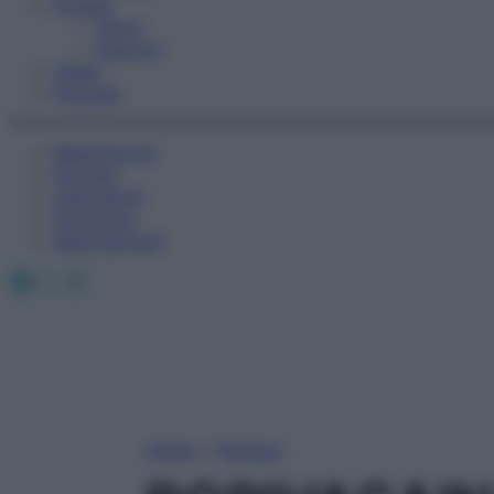
Fitness
Sport
Esercizi
Video
Podcast
Medicina AZ
Farmaci
Calcolatori
Oroscopo
Abbonamenti
Facebook
X
Instagram
Home
»
Farmaci