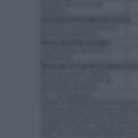
Controllo del dolore post–
operatorio
Somministrazione epidurale toracica
Infusione continua (controllo del
dolore post–operatorio)
Blocco del campo chirurgico
(es, blocchi dei nervi minori e
infiltrazione)
Blocco dei nervi periferici (blocco femo
Infusione continua o iniezioni
intermittenti (es. controllo del
dolore post–operatorio)
n/a = non applicabile
Quando si effettuano blocchi prolungati, 
somministrazione in boli ripetuti, deve es
concentrazioni plasmatiche tossiche o di 
cumulative fino a 675 mg di ropivacaina c
anestesia chirurgica e analgesia nel peri
adulti, così come infusioni epidurali cont