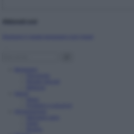
Abbonati ora!
Starbene ti regala benessere ogni mese!
Benessere
Psicologia
Rimedi naturali
Bellezza
Salute
News
Problemi e soluzioni
Alimentazione
Mangiare sano
Diete
Ricette