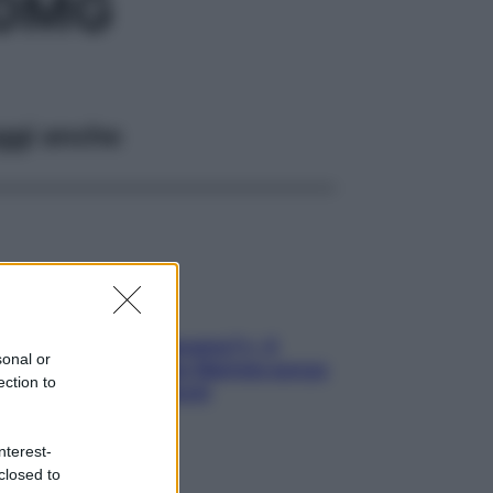
20MG
ggi anche
«Oggi che se magnamo?»: 4
sonal or
ricette facili di Max Mariola senza
ection to
pesare gli ingredienti
nterest-
closed to