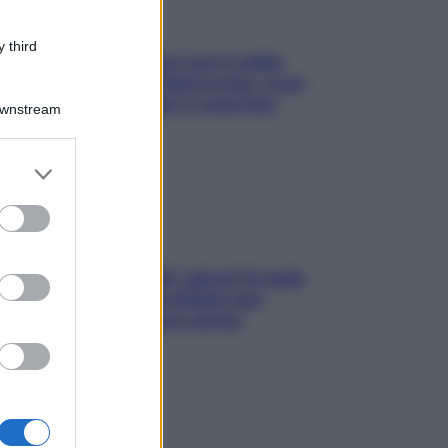
 third
Perché la pressione con il caldo
scende e sale all’improvviso: cosa
succede alle donne e cosa fare
Downstream
subito
er and store
to grant or
ed purposes
Doccia, lavarsi tutti i giorni fa male
alla pelle? I miti da sfatare per
proteggerla davvero senza
stressarla