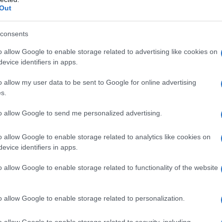
Out
er aggiustamento del pH). Sodio idrossido 0,4% (per
consents
ioni iniettabili.
o allow Google to enable storage related to advertising like cookies on
evice identifiers in apps.
o allow my user data to be sent to Google for online advertising
 anestetici locali di tipo amidico o a uno qualsiasi
s.
 • Bisogna tenere in considerazione le
 epidurale o regionale, indipendentemente
to allow Google to send me personalized advertising.
esia endovenosa regionale. • Anestesia paracervicale
o allow Google to enable storage related to analytics like cookies on
evice identifiers in apps.
o allow Google to enable storage related to functionality of the website
ata soltanto da medici esperti in anestesia regionale
ulti e adolescenti sopra i 12 anni di età
La tabella
o allow Google to enable storage related to personalization.
ti nei più comuni blocchi. La dose da somministrare
r ottenere un blocco efficace. La dose da
o allow Google to enable storage related to security, including