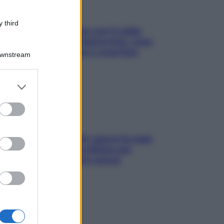
 third
Perché la pressione con il caldo
scende e sale all’improvviso: cosa
succede alle donne e cosa fare
Downstream
subito
er and store
to grant or
ed purposes
Doccia, lavarsi tutti i giorni fa male
alla pelle? I miti da sfatare per
proteggerla davvero senza
stressarla