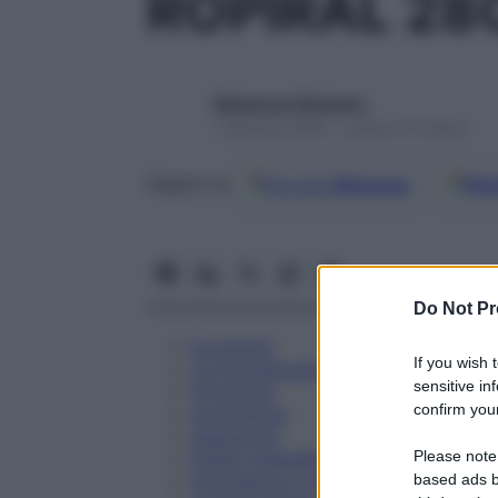
ROPIRAL 28
Redazione Starbene
1 Gennaio 2025 – Lettura 15 minuti
Google
Discover
Fon
Seguici su
Do Not Pr
Eccipienti
If you wish 
Controindicazioni
sensitive in
Posologia
confirm your
Avvertenze
Interazioni
Please note
Effetti Indesiderati
Gravidanza e Allattamento
based ads b