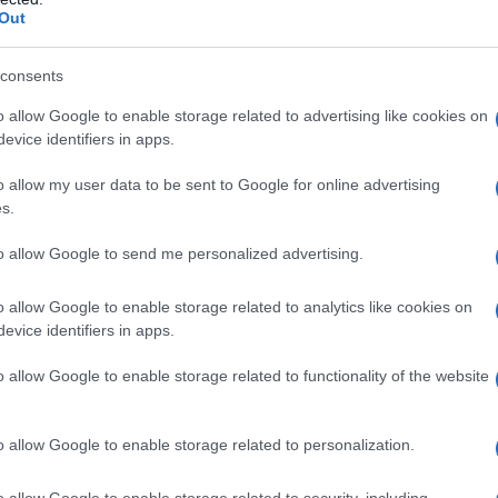
lato copolimero, Tipo B Ipromellosa Sodio lauril
Out
ivestimento della compressa
:
Ropiral 2 mg
o monoidrato Ipromellosa (E464) Titanio diossido
2)
Ropiral 4 mg compresse a rilascio prolungato
:
consents
4) Macrogol 400 Indigotina (E132) Giallo tramonto
o allow Google to enable storage related to advertising like cookies on
 prolungato
: Titanio diossido (E171) Ipromellosa
evice identifiers in apps.
E172) Ferro ossido nero (E172) Ferro ossido giallo
o allow my user data to be sent to Google for online advertising
s.
to allow Google to send me personalized advertising.
no qualsiasi degli eccipienti elencati al paragrafo 6.1.
 della creatinina <30 ml/min) senza emodialisi
o allow Google to enable storage related to analytics like cookies on
evice identifiers in apps.
o allow Google to enable storage related to functionality of the website
amento della dose individuale in funzione
o allow Google to enable storage related to personalization.
al compresse a rilascio prolungato deve essere assunto
sa ora del giorno. Le compresse a rilascio prolungato
o allow Google to enable storage related to security, including