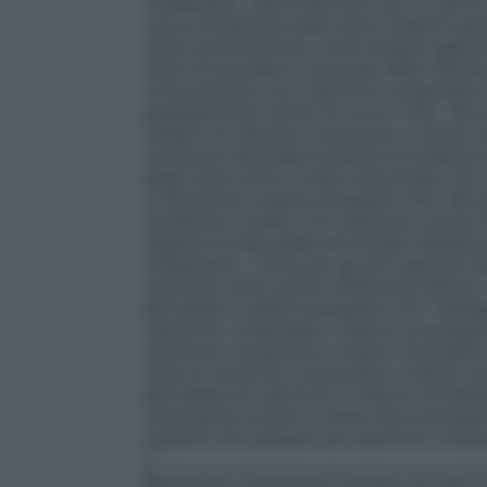
trattamento viene interrotto per un giorn
nuova titolazione della dose (vedere sop
viene somministrato come terapia aggiunt
dose di levodopa a seconda della risposta cl
concomitanza con ropinirolo compresse a 
gradualmente ridotta di circa il 30%. Nei 
trattati con Ropiral compresse a rilascio
verificarsi discinesia durante la titolazio
Negli studi clinici è stato dimostrato che
la discinesia (vedere paragrafo 4.8). Nel
dopamina a quello con ropinirolo, prima di
seguite le linee guida del titolare dell’au
trattamento. Come per gli altri agonisti 
ropinirolo deve essere effettuata nell’ar
giornaliera (vedere paragrafo 4.4).
Passag
ropinirolo compresse a rilascio prolungat
ropinirolo compresse a rilascio immediato
dose di ropinirolo compresse a rilascio p
giornaliera di ropinirolo a rilascio immed
sottostante mostra la dose raccomandata 
pazienti che passano da ropinirolo compre
1