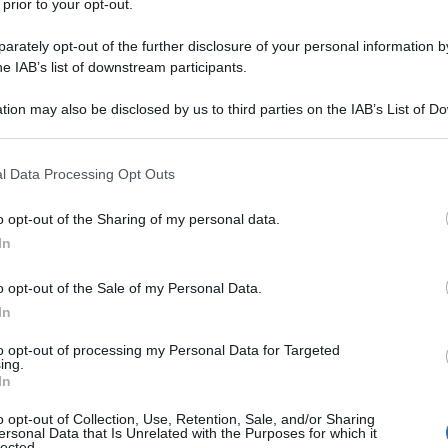
 prior to your opt-out.
rately opt-out of the further disclosure of your personal information by
he IAB’s list of downstream participants.
O
tion may also be disclosed by us to third parties on the IAB’s List of 
Descrizione tipo ricetta:
RR – RIPETIBILE
 that may further disclose it to other third parties.
10V IN 6MESI
 that this website/app uses one or more Google services and may gath
l Data Processing Opt Outs
Forma farmaceutica:
COMPRESSE RP
including but not limited to your visit or usage behaviour. You may click 
 to Google and its third-party tags to use your data for below specifi
o opt-out of the Sharing of my personal data.
ogle consent section.
In
lle seguenti condizioni: • trattamento iniziale in
o opt-out of the Sale of my Personal Data.
introduzione della levodopa • in associazione con la
 quando l’effetto della levodopa si riduce o diventa
In
ni nell’effetto terapeutico (fluttuazioni tipo "di fine
to opt-out of processing my Personal Data for Targeted
ing.
In
o opt-out of Collection, Use, Retention, Sale, and/or Sharing
ersonal Data that Is Unrelated with the Purposes for which it
lected.