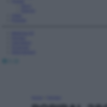
Fitness
Sport
Esercizi
Video
Podcast
Medicina AZ
Farmaci
Calcolatori
Oroscopo
Abbonamenti
Facebook
X
Instagram
Home
»
Farmaci