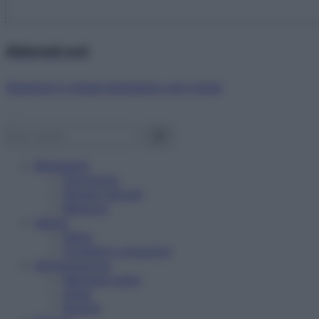
Abbonati ora!
Starbene ti regala benessere ogni mese!
Benessere
Psicologia
Rimedi naturali
Bellezza
Salute
News
Problemi e soluzioni
Alimentazione
Mangiare sano
Diete
Ricette