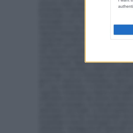
possono essere assunte con o senza cibo 
authenti
prolungato di Ropiral devono essere degl
frantumate o divise.
Titolazione iniziale
La 
prolungato è di 2 mg una volta al giorno
aumentata a 4 mg una volta al giorno a p
risposta terapeutica può essere osservata 
compresse a rilascio prolungato. I pazient
mg/die di ropinirolo compresse a rilascio
non riescono a tollerare, possono benefic
compresse rivestite con film (a rilascio i
tre dosi eguali.
Regime terapeutico
I pazi
ropinirolo compresse a rilascio prolungat
si ottenga o non si mantenga un sufficient
giorno di ropinirolo compresse a rilascio
di 2 mg a settimana o a intervalli più lun
ropinirolo compresse a rilascio prolunga
sufficiente controllo dei sintomi alla dos
a rilascio prolungato, la dose giornaliera
settimane o più lunghi. La dose massima g
prolungato è 24 mg. Si raccomanda che ai
compresse a rilascio prolungato di ropinir
utilizzando i dosaggi più alti disponibili 