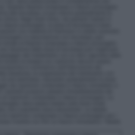
o o più, deve essere presa in considerazione una
ra). Quando Ropiral compresse a rilascio prolungato
iva alla levodopa, si può ridurre gradualmente la
inica. Negli studi clinici, nei pazienti trattati in
rilascio prolungato, la dose di levodopa è stata
pazienti con malattia di Parkinson in stadio avanzato
 prolungato in associazione con levodopa, può
ne iniziale di Ropiral compresse a rilascio prolungato.
 una riduzione della dose di levodopa può migliorare
 passaggio dal trattamento con un altro agonista della
 iniziare la terapia con ropinirolo devono essere
torizzazione in commercio sull’interruzione del
della dopamina, la sospensione del trattamento con
co di una settimana, riducendo gradualmente la dose
gio da ropinirolo compresse a rilascio immediato a
o
I pazienti possono passare immediatamente dal
 al ropinirolo compresse a rilascio prolungato. La
rolungato deve essere basata sulla dose totale
iato che il paziente stava assumendo. La tabella
di ropinirolo compresse a rilascio prolungato per i
sse rivestite con film (a rilascio immediato): Tabella