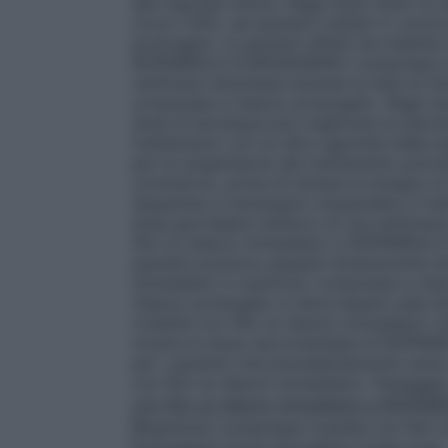
alla risposta clinica. Negli studi clinici 
circa il 30%, nei pazienti trattati in con
prolungato. In pazienti affetti da malatti
ROPINIROLO EUROGENERICI compresse a ri
verificarsi discinesia durante la fase di
compresse a rilascio prolungato. Negli stu
dose di levodopa può migliorare la disci
trattamento con un altro agonista della d
per la sospensione del trattamento previst
commercio, prima di iniziare la terapia col
dopamina, è necessario sospendere il tra
dose giornaliera nell’arco di una settiman
film (a rilascio immediato) a ROPINIROL
pazienti possono passare direttamente da 
immediato) a ropinirolo compresse a rila
rilascio prolungato si deve basare sulla d
rivestite con film (a rilascio immediato) 
mostra la dose raccomandata di ROPINI
per i pazienti che precedentemente erano
con film (a rilascio immediato).
Passaggio
con film (a rilascio immediato) a ROPIN
Ropinirolo compresse rivestite con film (a