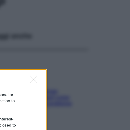
P
ggi anche
Capelli spezzati lungo
sonal or
l’attaccatura? Scopri come
ection to
risolvere l’annoso problema
nterest-
closed to