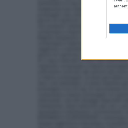
aumentata a 4 mg una volta al giorno dal
authenti
terapeutica può essere osservata alla dos
prolungato una volta al giorno. I pazienti
giorno di ropinirolo compresse a rilascio
non possono tollerare, possono trarre ben
compresse a rilascio immediato a una dose 
Regime terapeutico
I pazienti devono esse
compresse a rilascio prolungato con la qua
raggiunto o mantenuto un sufficiente cont
giorno di ropinirolo compresse a rilascio
di 2 mg a intervalli di una o più settiman
ropinirolo compresse a rilascio prolunga
sufficiente controllo dei sintomi alla dos
a rilascio prolungato, la dose giornaliera
due o più settimane. La dose massima gior
prolungato è di 24 mg. Si raccomanda di p
compresse a rilascio prolungato di ropini
utilizzando i più alti dosaggi disponibili 
trattamento viene interrotto per uno o più
riprendere il trattamento ricominciando c
ROPINIROLO EUROGENERICI compresse a r
terapia aggiuntiva a levodopa, è possibil