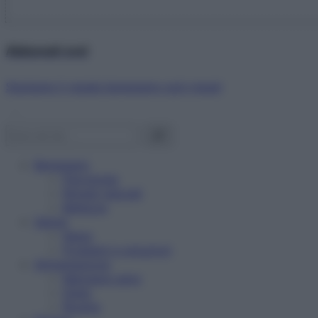
Abbonati ora!
Starbene ti regala benessere ogni mese!
Benessere
Psicologia
Rimedi naturali
Bellezza
Salute
News
Problemi e soluzioni
Alimentazione
Mangiare sano
Diete
Ricette