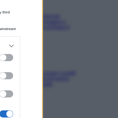
 third
Fame dopo cena? Perché
succede e 6 snack leggeri e
appetitosi che non rovinano il
Downstream
sonno
er and store
to grant or
ed purposes
Non solo Maldive: scopri i coralli
che si nascondono nel nostro
Mediterraneo (e come
proteggerli)