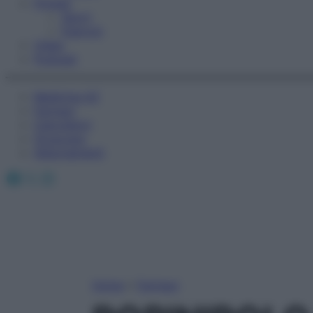
Fitness
Sport
Esercizi
Video
Podcast
Medicina AZ
Farmaci
Calcolatori
Oroscopo
Abbonamenti
Facebook
X
Instagram
Home
»
Farmaci