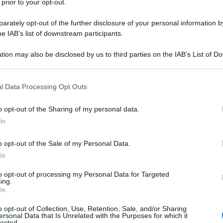
 prior to your opt-out.
rately opt-out of the further disclosure of your personal information by
he IAB’s list of downstream participants.
O
tion may also be disclosed by us to third parties on the IAB’s List of 
Descrizione tipo ricetta:
RR – RIPETIBILE
 that may further disclose it to other third parties.
10V IN 6MESI
 that this website/app uses one or more Google services and may gath
l Data Processing Opt Outs
Forma farmaceutica:
COMPRESSE
including but not limited to your visit or usage behaviour. You may click 
RIVESTITE RP
 to Google and its third-party tags to use your data for below specifi
o opt-out of the Sharing of my personal data.
ogle consent section.
In
o opt-out of the Sale of my Personal Data.
elle seguenti modalità: Trattamento iniziale come
izio della terapia con levodopa. In associazione al
In
o della malattia, quando l’effetto di levodopa
no fluttuazioni dell’effetto terapeutico (fluttuazioni
to opt-out of processing my Personal Data for Targeted
ing.
In
o opt-out of Collection, Use, Retention, Sale, and/or Sharing
ersonal Data that Is Unrelated with the Purposes for which it
lected.