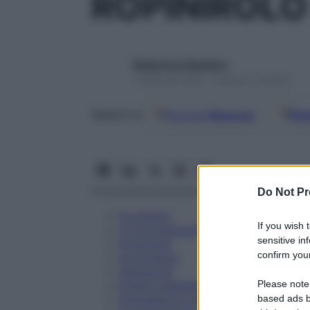
ROPINIROLO
Redazione Starbene
1 Gennaio 2025 – Lettura 13 minuti
Google
Discover
Fon
Seguici su
Do Not Pr
Eccipienti
If you wish 
Controindicazioni
sensitive in
Posologia
confirm your
Avvertenze
Interazioni
Please note
Effetti Indesiderati
Gravidanza e Allattamento
based ads b