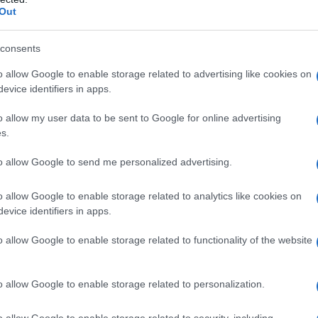
Out
ilato copolimero tipo B Ipromellosa (E464) Sodio
ato (E572)
Rivestimento compressa da 2 mg
: Lattosio
sido (E171) Triacetina Ferro ossido rosso (E172)
consents
o diossido (E171) Ipromellosa (E464) Macrogol 400
o allow Google to enable storage related to advertising like cookies on
Giallo tramonto lacca di alluminio (E110)
Rivestimento
evice identifiers in apps.
171) Ipromellosa (E464) Macrogol 400 Ferro ossido
ro ossido giallo (E172)
o allow my user data to be sent to Google for online advertising
s.
to allow Google to send me personalized advertising.
lsiasi degli eccipienti elencati al paragrafo 6.1. •
enale (clearance della creatinina <30 ml/min) in
o allow Google to enable storage related to analytics like cookies on
rmente a emodialisi. • Compromissione epatica.
evice identifiers in apps.
o allow Google to enable storage related to functionality of the website
one della dose individuale in funzione dell’efficacia e
o allow Google to enable storage related to personalization.
se iniziale di ropinirolo compresse a rilascio
 per la prima settimana; questa dose deve essere
o allow Google to enable storage related to security, including