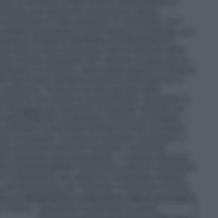
la dose di levodopa è stata ridotta gradualmente di
comitanza con ropinirolo compresse a rilascio
a di Parkinson in fase avanzata, in trattamento con
lascio prolungato in associazione a levodopa, può
 titolazione iniziale di ROPINIROLO EUROGENERICI
di clinici è stato dimostrato che la riduzione della
nesia (vedere paragrafo 4.8). Quando si passa da un
opamina al ropinirolo, deve essere seguito lo schema
o dal titolare dell’autorizzazione all’immissione in
 ropinirolo. Come per gli altri agonisti della
ttamento con ropinirolo gradualmente, riducendo la
a.
Passaggio da ropinirolo compresse rivestite con
O EUROGENERICI compresse a rilascio prolungato
I
ropinirolo compresse rivestite con film (a rilascio
scio prolungato. La dose di ropinirolo compresse a
ose giornaliera totale di ropinirolo compresse
che il paziente stava assumendo. La tabella seguente
ROLO EUROGENERICI compresse a rilascio prolungato
 in trattamento con ropinirolo compresse rivestite
 dal trattamento con ropinirolo compresse rivestite
IROLO EUROGENERICI compresse a rilascio prolungato
 rilascio
Ropinirolo compresse a rilascio