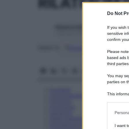
RILATEN IM 
Do Not Pr
Redazione Starbene
If you wish 
1 Gennaio 2025 – Lettura 2 minuti
sensitive in
confirm your
Google
Discover
Fon
Seguici su
Please note
based ads b
third parties
You may sepa
parties on t
Eccipienti
This informa
Controindicazioni
Participants
Posologia
Avvertenze
Please note
Interazioni
Persona
information 
Effetti Indesiderati
deny consent
Gravidanza e Allattamento
I want t
in below Go