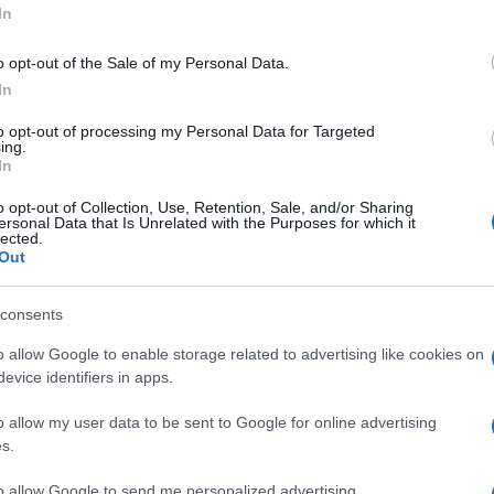
In
o opt-out of the Sale of my Personal Data.
In
Descrizione tipo ricetta:
RR – RIPETIBILE
to opt-out of processing my Personal Data for Targeted
ing.
10V IN 6MESI
In
Forma farmaceutica:
SOLUZIONE
o opt-out of Collection, Use, Retention, Sale, and/or Sharing
ersonal Data that Is Unrelated with the Purposes for which it
INIETTABILE
lected.
Out
consents
ato urinario, gastroenterico e delle vie biliari.
o allow Google to enable storage related to advertising like cookies on
evice identifiers in apps.
o allow my user data to be sent to Google for online advertising
e precipitata, Calcio fosfato bibasico, Cellulosa
s.
tearato, Gomma arabica, Cellulosa acetoftalato,
bato 80, Saccarosio, Colorante (E 132).
Supposte
to allow Google to send me personalized advertising.