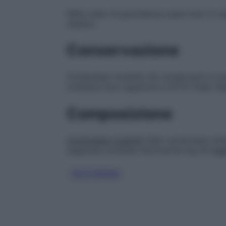
Nello stato di gravidanza usare solo in ca
medico.
Conservazione
Compresse rivestite: Da conservarsi in l
ordinaria (non superiore a 25°C) Fiale: N
Composizione
Compresse rivestite
Ogni compressa rives
supposta contiene: Rociverina mg 25
Fial
ROCIVERINA