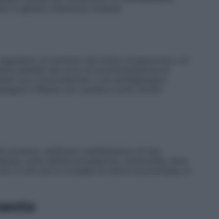
ni in genere (ritenzione urinaria).
ci segnalano un aumento del rischio di glaucoma o di
ente sensibili nel corso di somministrazione di
menti con corticosteroidi o con antidepressivi
mpiegare il Rilaten con cautela e sotto stretto
li possono verificarsi manifestazioni di tipo
idriasi, turbe dell’accomodazione, tachicardia, lieve
i. In tali casi si consiglia di ridurre la posologia, al
mento