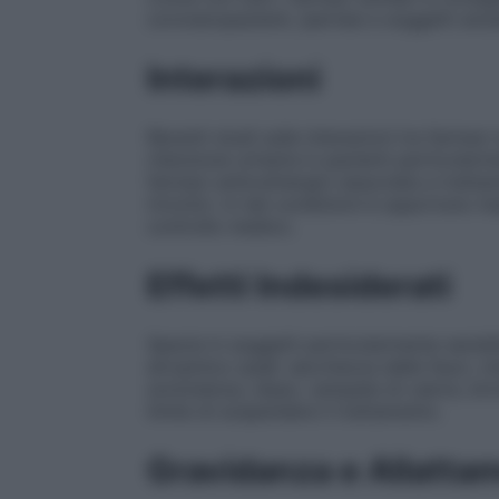
coronaropazienti, ipertesi e soggetti anzia
Interazioni
Recenti studi sulle interazioni tra farma
ritenzione urinaria in pazienti particolarm
farmaci anticolinergici associata a tratta
triciclici. In tali condizioni è opportuno i
controllo medico.
Effetti Indesiderati
Specie in soggetti particolarmente sensibi
atropinico quali: secchezza delle fauci, m
sonnolenza, stipsi, vampate di calore, brivid
limite di sospendere il trattamento.
Gravidanza e Allatta