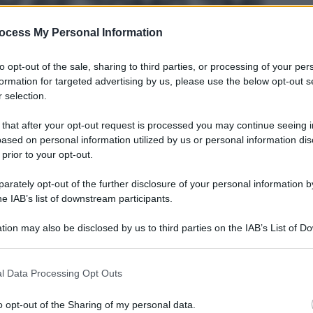
IV 6F 20MG 2ML
ocess My Personal Information
to opt-out of the sale, sharing to third parties, or processing of your per
formation for targeted advertising by us, please use the below opt-out s
Le
 selection.
ti preferite
 that after your opt-out request is processed you may continue seeing i
ased on personal information utilized by us or personal information dis
 prior to your opt-out.
rately opt-out of the further disclosure of your personal information by
he IAB’s list of downstream participants.
tion may also be disclosed by us to third parties on the IAB’s List of 
 that may further disclose it to other third parties.
 that this website/app uses one or more Google services and may gath
l Data Processing Opt Outs
including but not limited to your visit or usage behaviour. You may click 
 to Google and its third-party tags to use your data for below specifi
o opt-out of the Sharing of my personal data.
ogle consent section.