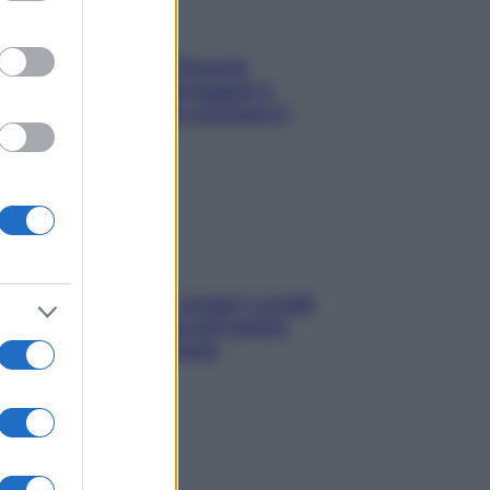
Fame dopo cena? Perché
succede e 6 snack leggeri e
appetitosi che non rovinano il
sonno
Non solo Maldive: scopri i coralli
che si nascondono nel nostro
Mediterraneo (e come
proteggerli)