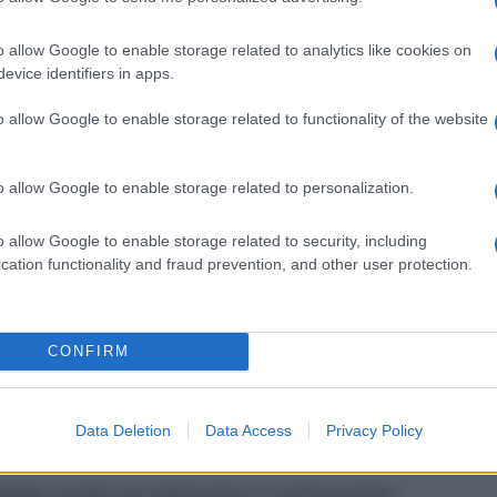
dico, Esteri dell’acido p-idrossibenzoico, Sodio
oni
o allow Google to enable storage related to analytics like cookies on
evice identifiers in apps.
o allow Google to enable storage related to functionality of the website
ione urinaria. Stenosi pilorica ed altre malattie
enito-urinario. Ipersensibilità individuale già nota
o allow Google to enable storage related to personalization.
o allow Google to enable storage related to security, including
cation functionality and fraud prevention, and other user protection.
 3-4 volte al giorno. Nei casi acuti è possibile la
 in dose unica. Supposte: 1 supposta 2-3 volte al
CONFIRM
intramuscolare o per fleboclisi, ripetibile, se
re.
Data Deletion
Data Access
Privacy Policy
iabile cautela nel trattamento di cardiopazienti,