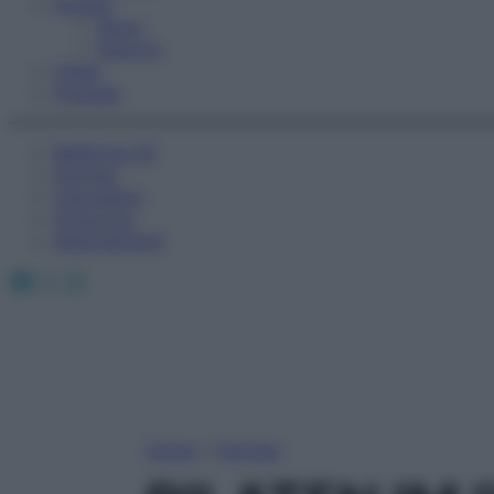
Fitness
Sport
Esercizi
Video
Podcast
Medicina AZ
Farmaci
Calcolatori
Oroscopo
Abbonamenti
Facebook
X
Instagram
Home
»
Farmaci