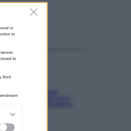
sonal or
ection to
ggi anche
nterest-
closed to
 third
Capelli spezzati lungo
Downstream
l’attaccatura? Scopri come
risolvere l’annoso problema
er and store
to grant or
ed purposes