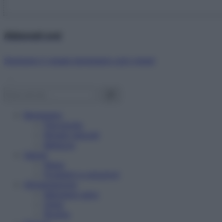
Abbonati ora!
Starbene ti regala benessere ogni mese!
Benessere
Psicologia
Rimedi naturali
Bellezza
Salute
News
Problemi e soluzioni
Alimentazione
Mangiare sano
Diete
Ricette