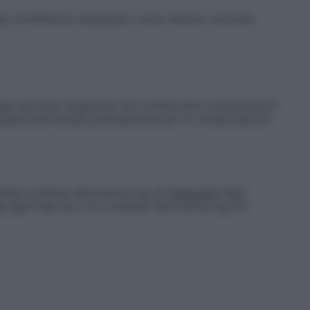
so di effettiva necessità e sotto diretto controllo
uogo asciutto Supposte: Da conservarsi a temperatura
essuna particolare precauzione per la conservazione
tita contiene: Rociverina mg 10
Supposte
Ogni
e
Ogni fiala da 2 ml contiene: Rociverina mg 20