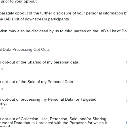
 prior to your opt-out.
rately opt-out of the further disclosure of your personal information by
he IAB’s list of downstream participants.
tion may also be disclosed by us to third parties on the IAB’s List of 
Descrizione tipo ricetta:
RR – RIPETIBILE
 that may further disclose it to other third parties.
10V IN 6MESI
 that this website/app uses one or more Google services and may gath
l Data Processing Opt Outs
Forma farmaceutica:
SOLUZIONE INIETT
including but not limited to your visit or usage behaviour. You may click 
CONC SOLV
 to Google and its third-party tags to use your data for below specifi
o opt-out of the Sharing of my personal data.
ogle consent section.
In
Presenza Lattosio:
No
o opt-out of the Sale of my Personal Data.
 o da altri germi Gram–positivi, sensibili alla
suti molli: foruncolosi, piodermiti, ascessi,
In
ioni broncopolmonari; • Setticemie stafilococciche; •
i Gram–negativi o da flora batterica mista (in assenza
to opt-out of processing my Personal Data for Targeted
ing.
ome setticemica). • Uso topico Trattamento locale delle
In
 dermatiti, piaghe, ulcere cutanee, ascessi, ferite
o opt-out of Collection, Use, Retention, Sale, and/or Sharing
ersonal Data that Is Unrelated with the Purposes for which it
lected.