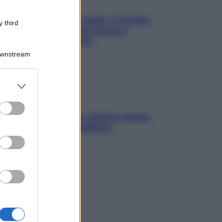
Mindfulness tra le vette: a Cortina
 third
due giorni lontani da stress e
ansia da smartphone
Downstream
er and store
to grant or
ed purposes
SOS pelle irritabile: tutte le mosse
per riportarla in equilibrio