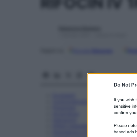
RIFOCIN IV 
Redazione Starbene
1 Gennaio 2025 – Lettura 8 minuti
Google
Discover
Fon
Seguici su
Do Not Pr
Eccipienti
If you wish 
Controindicazioni
sensitive in
Posologia
confirm your
Avvertenze
Interazioni
Please note
Effetti Indesiderati
Gravidanza e Allattamento
based ads b