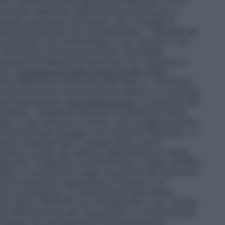
i (iniezione lenta) oppure per fleboclisi e in tal
ntenuto della fiala nella soluzione fisiologica o
amento può essere continuato, per la terapia di
luzione pronta per uso intramuscolare. • RIFOCIN 90
uzione per uso intralesionale e uso cutaneo È una
 trattamento di processi infettivi da piogeni
soluzione di Rifamicina della fiala con il solvente si
tico.
Preparazione della soluzione allo 0,5%
1 –
ne di Rifamicina contenuta nella fiala. 2 – Perforare
a del flaconcino di solvente ed iniettarvi la soluzione
gitare brevemente.
Somministrazione
La soluzione allo
 cutaneo – preparata secondo le indicazioni sopra
ue: a) per iniezioni in cavità o per lavaggi di queste,
 ed eventuale lavaggio con soluzione fisiologica. La
cino mediante ago e siringa sterili, previa
ncino; b) per uso esterno (applicazione su ferite,
mpacchi). Si asporta completamente il sigillo metallico
uetta, si sostituisce il tappo di gomma del flaconcino
ere la soluzione regolandone il deflusso con
uccio contagocce. La medicazione deve essere
orni alterni. RIFOCIN uso intralesionale e uso cutaneo
 dell’antibiotico per via generale. La soluzione allo
cutaneo ha una stabilità di una settimana se