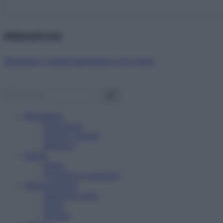
Abbonati ora!
Starbene ti regala benessere ogni mese!
Benessere
Psicologia
Rimedi naturali
Bellezza
Salute
News
Problemi e soluzioni
Alimentazione
Mangiare sano
Diete
Ricette