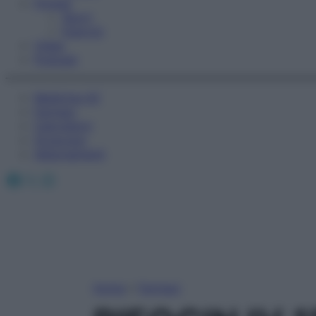
Fitness
Sport
Esercizi
Video
Podcast
Medicina AZ
Farmaci
Calcolatori
Oroscopo
Abbonamenti
Facebook
X
Instagram
Home
»
Farmaci