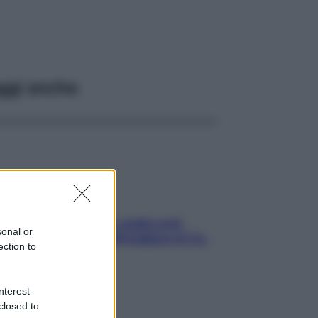
ggi anche
Aria condizionata: usala così,
sonal or
senza rischiare raffreddore & Co.
ection to
nterest-
closed to