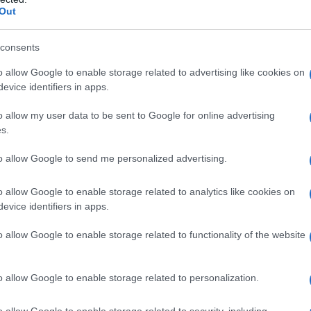
Out
le per uso intramuscolare
acido ascorbico, edetato
consents
a cloridrato, polividone, sodio bicarbonato, sodio
o allow Google to enable storage related to advertising like cookies on
li.
RIFOCIN 250 mg – 500 mg/10 ml soluzione
evice identifiers in apps.
orbico, edetato bisodico, sodio metabisolfito,
qua per preparazioni iniettabili.
RIFOCIN 90 mg/10
o allow my user data to be sent to Google for online advertising
 per uso intralesionale e uso cutaneo
Una fiala
o, sodio metabisolfito, glicole propilenico, sodio
s.
eparazioni iniettabili. Un flaconcino di solvente
i.
to allow Google to send me personalized advertising.
o allow Google to enable storage related to analytics like cookies on
evice identifiers in apps.
amicine o ad uno qualsiasi degli eccipienti.
o allow Google to enable storage related to functionality of the website
tale delle vie biliari. Per forme farmaceutiche
alla lidocaina o ad altri anestetici locali di tipo
pacemaker; • insufficienza cardiaca severa; •
o allow Google to enable storage related to personalization.
 età inferiore ai 30 mesi.
o allow Google to enable storage related to security, including