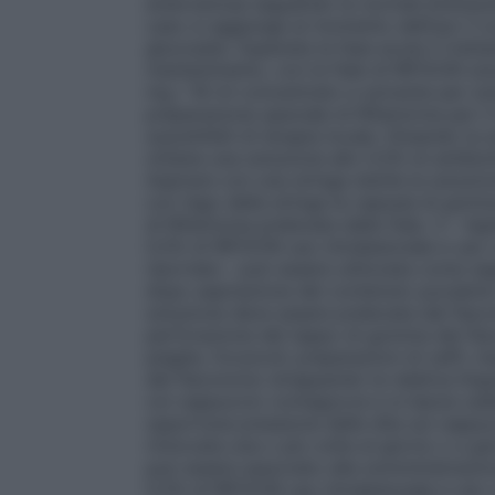
endovenosa seguendo le normali precauzion
caso si aggiunge al momento dell’uso il co
glucosata. Superata la fase acuta il tratt
mantenimento, con le fiale di RIFOCIN so
mg / 18 ml concentrato e solvente per sol
preparazione speciale di Rifamicina per il
suscettibili di terapia locale. Diluendo la 
ottiene una soluzione allo 0,5% di antibio
Aspirare con una siringa sterile la soluzio
con l’ago della siringa la capsula di gomm
di Rifamicina prelevata dalla fiala. 3 – A
0,5% di RIFOCIN uso intralesionale e uso
riportate – può essere utilizzata come seg
dopo aspirazione del contenuto purulento
soluzione deve essere prelevata dal flacon
perforazione del tappo di gomma del flaco
piaghe, foruncoli; preparazioni di zaffi, i
del flaconcino strappando la relativa ling
col cappuccio contagocce e si lascia cad
opportuna pressione delle dita sul capp
rinnovata una o più volte al giorno o a gi
può essere associato alla somministrazione
0,5% di RIFOCIN uso intralesionale e uso 