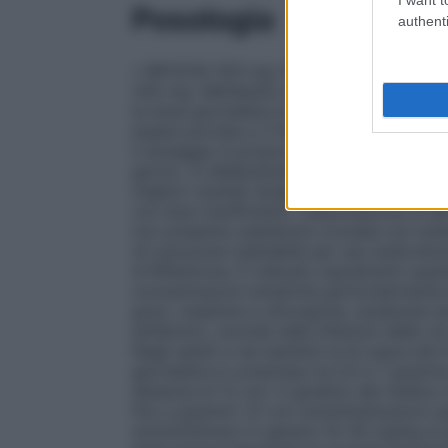
Posologia
authenti
• RIFOCIN 250 mg /3 ml soluzione iniettab
250 mg. Nell’adulto e nei bambini al di s
la dose giornaliera è di 2 fiale da iniettar
essere portata a 3 fiale al giorno (1 ogni 
il dosaggio è proporzionato al peso corp
giorno. A sfebbramento ottenuto, la terapi
migliori risultati terapeutici, sono da evi
con dosi insufficienti. L’associazione di R
non presenta resistenza crociata con anti
ml soluzione iniettabile per uso endoven
di Rifamicina. È indicato soprattutto qua
concentrazioni ematiche particolarmente ele
gravi, mediche e chirurgiche, sostenute da
antibiotici, nonché nelle infezioni delle v
Negli adulti e nei bambini al di sopra dei
giornaliera è compresa tra 0,5 e 1 grammo
distanza di 12 ore. A giudizio del medico
fino a grammi 1,5 con somministrazioni op
somministrano in genere 10–30 mg/kg al g