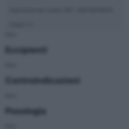
Descrizione tipo ricetta:
SOP – NON RICHIESTA
Classe 1:
C
NULL
Eccipienti
NULL
Controindicazioni
NULL
Posologia
NULL