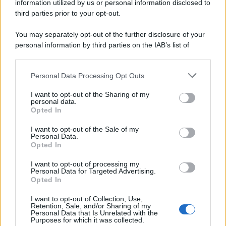
information utilized by us or personal information disclosed to
third parties prior to your opt-out.
You may separately opt-out of the further disclosure of your
personal information by third parties on the IAB’s list of
downstream participants.
Personal Data Processing Opt Outs
This information may also be disclosed by us to third parties
on the IAB’s List of Downstream Participants that may further
I want to opt-out of the Sharing of my
disclose it to other third parties.
personal data.
Opted In
Please note that this website/app uses one or more Google
services and may gather and store information including but
I want to opt-out of the Sale of my
Personal Data.
not limited to your visit or usage behaviour. You may click to
Opted In
grant or deny consent to Google and its third-party tags to
use your data for below specified purposes in below Google
I want to opt-out of processing my
consent section.
Personal Data for Targeted Advertising.
Opted In
I want to opt-out of Collection, Use,
Retention, Sale, and/or Sharing of my
Personal Data that Is Unrelated with the
Purposes for which it was collected.