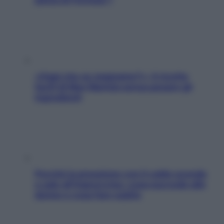
«Oggi che se magnamo?»: 4 ricette
facili di Max Mariola senza pesare gli
ingredienti
Perché la pressione con il caldo scende
e sale all’improvviso: cosa succede alle
donne e cosa fare subito