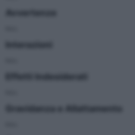
Avvertenze
NULL
Interazioni
NULL
Effetti Indesiderati
NULL
Gravidanza e Allattamento
NULL