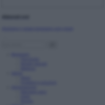
Abbonati ora!
Starbene ti regala benessere ogni mese!
Benessere
Psicologia
Rimedi naturali
Bellezza
Salute
News
Problemi e soluzioni
Alimentazione
Mangiare sano
Diete
Ricette