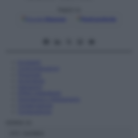
Seguici su
Google
Discover
Fonti preferite
Eccipienti
Controindicazioni
Posologia
Avvertenze
Interazioni
Effetti Indesiderati
Gravidanza e Allattamento
Conservazione
Composizione
HERING Srl
ATC:
2AA1B04