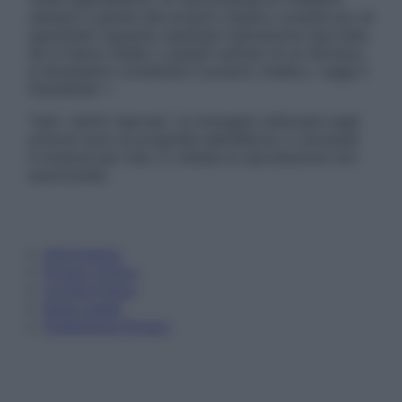
sempre il parere del proprio medico curante e/o di
specialisti riguardo qualsiasi indicazione riportata.
Se si hanno dubbi o quesiti sull’uso di un farmaco
è necessario contattare il proprio medico. Leggi il
Disclaimer »
Tutti i diritti riservati. Le immagini utilizzate negli
articoli sono di proprietà dell’editore o concesse
in licenza per l’uso. È vietata la riproduzione non
autorizzata.
Informativa
Privacy Policy
Cookie Policy
Note Legali
Preferenze Privacy