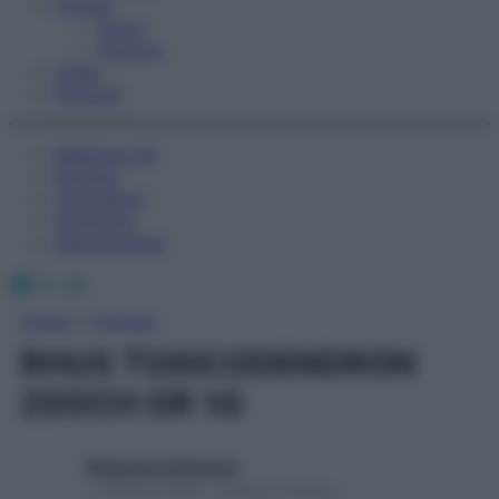
Fitness
Sport
Esercizi
Video
Podcast
Medicina AZ
Farmaci
Calcolatori
Oroscopo
Abbonamenti
Facebook
X
Instagram
Home
»
Farmaci
RHUS TOXICODENDRON
200CH GR 1G
Redazione Starbene
1 Gennaio 2025 – Lettura 1 minuto