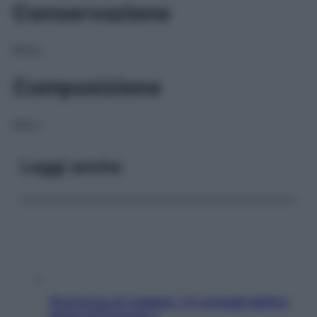
Conservazione
NULL
Composizione
NULL
Leggi anche
Sicurezza al volante: i 5 consigli dell’ex
pilota di Formula 1