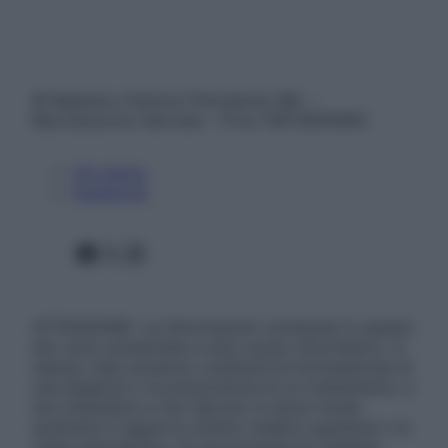
© Belpietro Edizioni Periodiche SRL –
Riproduzione riservata – P.Iva 13673600964
Chi siamo
Pubblicità
Facebook
X
Instagram
ATTENZIONE: Le informazioni contenute in questo
sito sono presentate a solo scopo informativo, in
nessun caso possono costituire la formulazione di
una diagnosi o la prescrizione di un trattamento, e
non intendono e non devono in alcun modo
sostituire il rapporto diretto medico-paziente o la
visita specialistica. Si raccomanda di chiedere