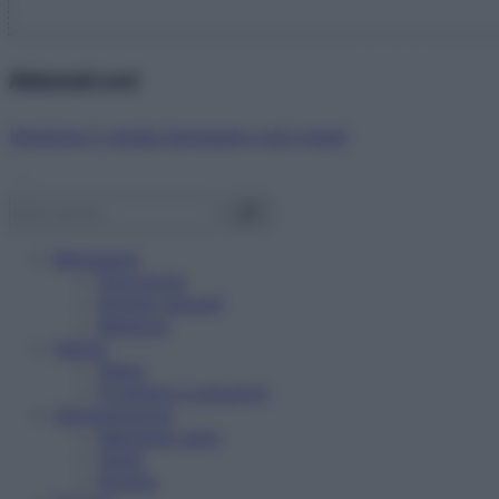
Abbonati ora!
Starbene ti regala benessere ogni mese!
Benessere
Psicologia
Rimedi naturali
Bellezza
Salute
News
Problemi e soluzioni
Alimentazione
Mangiare sano
Diete
Ricette