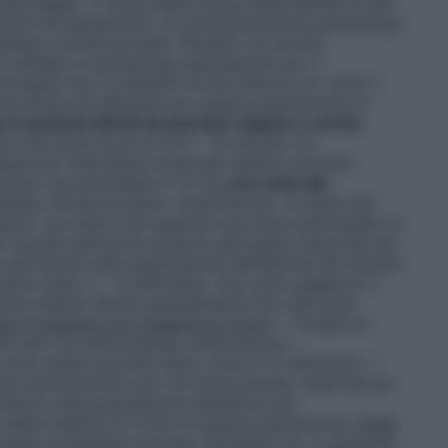
itoraggio. A causa della scarsa disponibilità di dati
bini ed adolescenti, la somministrazione parenterale
utanea e intramuscolare. Pazienti con artrite
affidati a reumatologi specializzati per il
nsiglia l’uso in bambini di età inferiore ai 3 anni a
i sicurezza ed efficacia per questa popolazione di
in pazienti affetti da psoriasi vulgaris e artrite
re una dose di prova di 5 – 10 mg per via
apia per individuare eventuali reazioni avverse
otrexato raccomandata è 7,5 mg
una volta alla
utanea, intramuscolare o endovenosa. La dose può
nere, non deve mai superare una dose settimanale di
0 mg alla settimana possono già essere associate ad
n particolare alla soppressione dell’attività del midollo
enire dopo 2 – 6 settimane. Una volta raggiunto il
 deve essere ridotta gradualmente fino alla dose
o in pazienti con malattia di Crohn
: • Terapia di
ato per via sottocutanea, endovenosa o
o può essere prevista dopo circa 8-12 settimane. •
ana somministrato per via sottocutanea, endovenosa
erienza nella popolazione pediatrica per
della malattia di Crohn in questa popolazione.
Dose
essere aumentata secondo necessità ma, in generale,