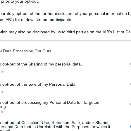
 prior to your opt-out.
rately opt-out of the further disclosure of your personal information by
he IAB’s list of downstream participants.
Descrizione tipo ricetta:
RNR – NON
tion may also be disclosed by us to third parties on the IAB’s List of 
RIPETIBILE (EX S/F)
 that may further disclose it to other third parties.
Forma farmaceutica:
SOLUZIONE
 that this website/app uses one or more Google services and may gath
l Data Processing Opt Outs
INIETTABILE
including but not limited to your visit or usage behaviour. You may click 
 to Google and its third-party tags to use your data for below specifi
o opt-out of the Sharing of my personal data.
ogle consent section.
In
 – artrite reumatoide attiva in pazienti adulti, –
o opt-out of the Sale of my Personal Data.
giovanile severa in fase attiva, con inadeguata
steroidei (FANS), – psoriasi grave, recidivante e
In
ente ad altre forme di terapia quali fototerapia,
e in pazienti adulti, – malattia di Crohn da lieve a
to opt-out of processing my Personal Data for Targeted
ing.
costeroidi in pazienti adulti refrattari o intolleranti
In
o opt-out of Collection, Use, Retention, Sale, and/or Sharing
ersonal Data that Is Unrelated with the Purposes for which it
lected.