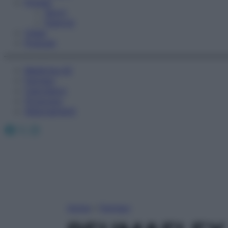
Fitness
Sport
Esercizi
Video
Podcast
Medicina AZ
Farmaci
Calcolatori
Oroscopo
Abbonamenti
Facebook
X
Instagram
Home
»
Farmaci