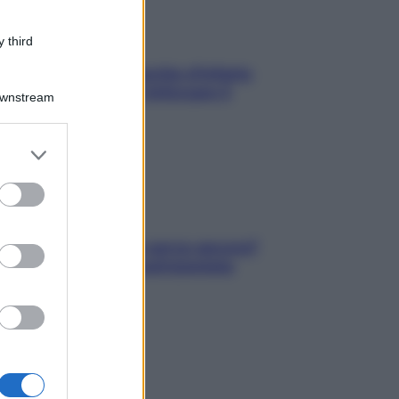
 third
In menopausa il rischio d’infarto
aumenta: è ora di rinforzare il
Downstream
cuore
er and store
to grant or
ed purposes
Contare le calorie serve ancora?
La risposta della nutrizionista