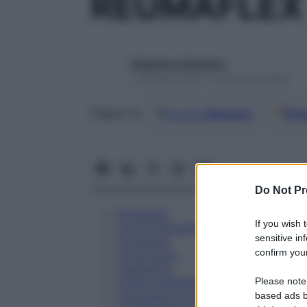
REUMAFLEX 
Redazione Starbene
1 Gennaio 2025 – Lettura 25 minuti
Google
Discover
Fon
Seguici su
Do Not Pr
Eccipienti
If you wish 
Controindicazioni
sensitive in
Posologia
confirm your
Avvertenze
Interazioni
Please note
Effetti Indesiderati
Gravidanza e Allattamento
based ads b