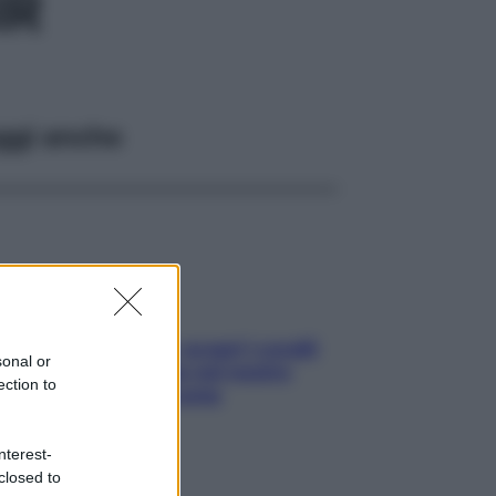
IR
ggi anche
Non solo Maldive: scopri i coralli
sonal or
che si nascondono nel nostro
ection to
Mediterraneo (e come
proteggerli)
nterest-
closed to