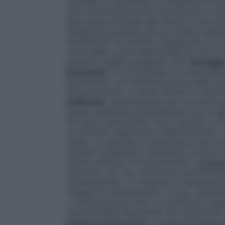
consiglia di aumentare la frequenza di mon
sulla somministrazione endovenosa in bam
deve essere limitata alle iniezioni sottoc
idiopatica giovanile devono essere sempre 
trattamento di bambini/ adolescenti. Si sco
causa della scarsa disponibilità di dati d
pazienti (vedere paragrafo 4.4).
Dosaggio 
psoriasica
. Si raccomanda di somministra
parenterale, una settimana prima della ter
idiosincrasiche. La dose iniziale di met
settimana
, somministrata per via sottoc
essere aumentata gradualmente ma, in ge
25 mg di metotrexato. Dosi superiori a 2
un aumento significativo della tossicità, i
osseo. La risposta al trattamento può avv
risultato terapeutico desiderato, la dose
minima efficace di mantenimento.
Dosaggi
induzione: 25 mg / settimana somministr
intramuscolare. La risposta al trattament
Terapia di mantenimento: 15 mg / settim
o intramuscolare. Non c’è sufficiente esp
raccomandare Reumaflex nel trattamento 
massima settimanale
. La dose dovrebbe 