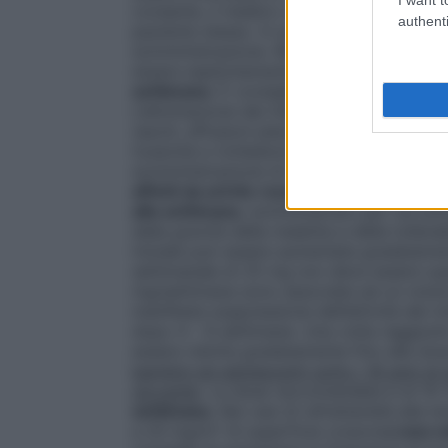
consente, il medico curante può delegare
authenti
paziente stesso. In questi casi, il medico è
somministrazione. Reumaflex viene somm
essere esplicitamente informato della fr
settimana
. È consigliabile stabilire un g
L’eliminazione del metotrexato è ridotta i
(asciti, effusioni pleuriche). Questi pazie
tossicità e richiedono una riduzione del do
somministrazione di metotrexato (vedere 
affetti da artrite reumatoide
. La dose ini
alla settimana
, somministrato per via so
della gravità della malattia e della toller
iniziale può essere aumentata gradatament
settimanale di 25 mg non deve essere sup
mg/settimana sono associate ad un notevol
manifesta soppressione dell’attività del 
dopo 4 – 8 settimane. Una volta raggiunto
essere ridotta gradatamente fino alla do
bambini ed adolescenti sotto i 16 anni di e
giovanile
. La dose raccomandata è di 10-
settimana
. Nei casi di refrattarietà alla
a 20 mg/m² di superficie corporea/
una v