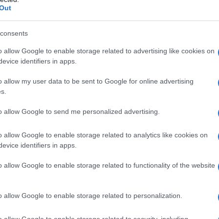
Out
egolazione del pH Acqua per preparazioni iniettabili
consents
o allow Google to enable storage related to advertising like cookies on
evice identifiers in apps.
ersensibilità alla sostanza attiva o ad uno qualsiasi
o allow my user data to be sent to Google for online advertising
.1, – Grave compromissione epatica (vedere paragrafo
s.
sione renale (clearance della creatinina inferiore a
discrasie ematiche preesistenti quali ipoplasia del
to allow Google to send me personalized advertising.
a o anemia importante, – infezioni gravi, acute o
indromi da immunodeficienza, – ulcere del cavo orale e
– gravidanza, allattamento (vedere paragrafo 4.6), –
o allow Google to enable storage related to analytics like cookies on
vi.
evice identifiers in apps.
o allow Google to enable storage related to functionality of the website
a medici che conoscono perfettamente le varie
o allow Google to enable storage related to personalization.
 meccanismo d’azione. La somministrazione deve
nitari. In determinati casi, se la situazione clinica lo
o allow Google to enable storage related to security, including