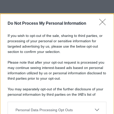
Do Not Process My Personal Information
If you wish to opt-out of the sale, sharing to third parties, or
processing of your personal or sensitive information for
targeted advertising by us, please use the below opt-out
section to confirm your selection.
Please note that after your opt-out request is processed you
may continue seeing interest-based ads based on personal
information utilized by us or personal information disclosed to
third parties prior to your opt-out.
You may separately opt-out of the further disclosure of your
personal information by third parties on the IAB’s list of
downstream participants.
Personal Data Processing Opt Outs
This information may also be disclosed by us to third parties