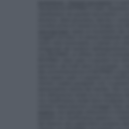
Ipotensione – Pazienti ipovolemici
: in paz
l’ipotensione RATIPRED è stato raramente
manifestarsi nei pazienti ipovolemici o c
diuretica, dieta iposodica, diarrea o vomit
corretta prima di iniziare la terapia con
renovascolare
: esiste un incremento del r
soggetti portatori di stenosi bilaterale del
mono–rene funzionante, e trattati con inib
antagonisti dei recettori dell’angiotensin
con RATIPRED, un effetto simile è prevedi
RATIPRED viene usato in pazienti con dis
periodico dei livelli sierici di potassio, cr
alla somministrazione di RATIPRED a pazi
deve essere usato in pazienti con insuffi
ml/min) (vedere paragrafo 4.3). In pazient
iperazotemia indotta dai tiazidici. Non so
con disfunzione renale la cui clearance de
con insufficienza renale lieve–moderata 
ml/min) l’associazione a dosaggio fisso 
epatica
: una speciale attenzione è richie
pazienti con insufficienza epatica o malat
del bilancio idro–elettrolitico possono 