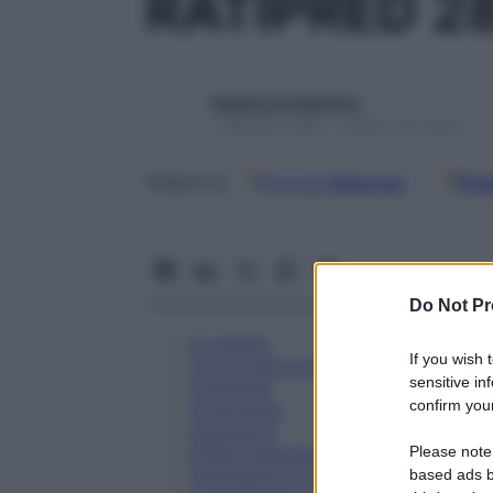
RATIPRED 2
Redazione Starbene
1 Gennaio 2025 – Lettura 22 minuti
Google
Discover
Fon
Seguici su
Do Not Pr
Eccipienti
If you wish 
Controindicazioni
sensitive in
Posologia
confirm your
Avvertenze
Interazioni
Please note
Effetti Indesiderati
Gravidanza e Allattamento
based ads b