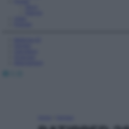
Fitness
Sport
Esercizi
Video
Podcast
Medicina AZ
Farmaci
Calcolatori
Oroscopo
Abbonamenti
Facebook
X
Instagram
Home
»
Farmaci