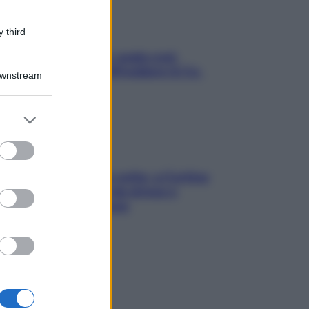
 third
Aria condizionata: usala così,
senza rischiare raffreddore & Co.
Downstream
er and store
to grant or
ed purposes
Mindfulness tra le vette: a Cortina
due giorni lontani da stress e
ansia da smartphone