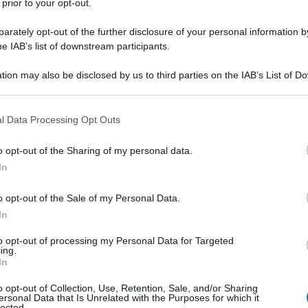
 prior to your opt-out.
rately opt-out of the further disclosure of your personal information by
he IAB’s list of downstream participants.
TIAZIDE
tion may also be disclosed by us to third parties on the IAB’s List of 
Descrizione tipo ricetta:
RR – RIPETIBILE
 that may further disclose it to other third parties.
10V IN 6MESI
 that this website/app uses one or more Google services and may gath
l Data Processing Opt Outs
Forma farmaceutica:
COMPRESSE
including but not limited to your visit or usage behaviour. You may click 
RIVESTITE
 to Google and its third-party tags to use your data for below specifi
o opt-out of the Sharing of my personal data.
ogle consent section.
In
o opt-out of the Sale of my Personal Data.
ssenziale. La terapia di associazione a dosaggio fisso
sione arteriosa non sia adeguatamente controllata
In
soli (vedere paragrafo 5.1).
to opt-out of processing my Personal Data for Targeted
ing.
In
o opt-out of Collection, Use, Retention, Sale, and/or Sharing
ersonal Data that Is Unrelated with the Purposes for which it
istallina, amido pregelatinizzato, lattosio
lected.