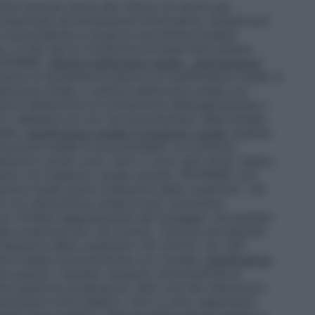
ienti ipertesi senza altri fattori di rischio per
 associato ad ipotensione sintomatica. Questa può
on iposodiemia a causa di una intensa terapia
o. In tali casi la condizione di base deve essere
 RATIPRED.
Stenosi dell’arteria renale – Ipertensione
ischio di ipotensione grave e di insufficienza renale in
l’arteria renale, o stenosi dell’arteria renale con
itori dell’enzima di conversione dell’angiotensina o
a–II. Sebbene ciò non sia documentato nella terapia
bile.
Insufficienza renale e trapianto renale
: quando
funzione renale è raccomandato un controllo
eatinina e acido urico. Non ci sono dati clinici relativi
enti con trapianto renale recente. RATIPRED non
cienza renale grave (clearance della creatinina <30
i con disfunzione renale si può riscontrare
no richiesti aggiustamenti del dosaggio nei pazienti
lla creatinina sia ≥30 ml/min. Tuttavia nei pazienti
(clearance della creatinina ≥30 ml/min, ma <60
deve essere somministrata con cautela.
Insufficienza
sta quando i tiazidici vengono somministrati ai
tie epatiche progressive, dato che lievi alterazioni
determinare coma epatico. Non ci sono esperienze