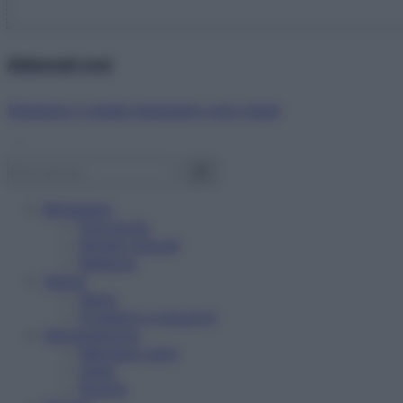
Abbonati ora!
Starbene ti regala benessere ogni mese!
Benessere
Psicologia
Rimedi naturali
Bellezza
Salute
News
Problemi e soluzioni
Alimentazione
Mangiare sano
Diete
Ricette