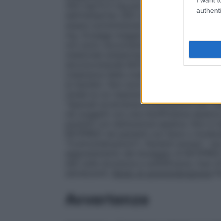
300 mg/12,5 mg può essere somministrato
authenti
dall’irbesartan 300 mg o da RATIPRED 
essere somministrato nei pazienti non a
mg. Dosaggi maggiori di 300 mg di irbesa
non sono raccomandati. Quando necessar
medicinali antipertensivi (vedere paragra
idroclorotiazide RATIPRED non è raccoman
(clearance della creatinina < 30 ml/min). In
ai tiazidici. Non sono necessari aggiustam
renale la cui clearance della creatinina s
"Speciali avvertenze e precauzioni per l’u
nei soggetti con una insufficienza epatica
pazienti con disfunzione epatica. Non è 
RATIPRED nei pazienti con lieve o modera
"Controindicazioni").
Pazienti anziani
: ne
aggiustamento del dosaggio di RATIPRE
dati sulla sicurezza e sull’efficacia, l’u
adolescenti.
Modo di somministrazione
Pe
Avvertenze