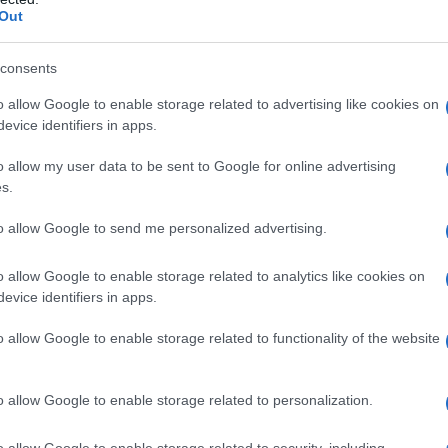
sa sodica, magnesio stearato
Rivestimento
Out
tearico purificato, Cellulosa microcristallina, Ossido
consents
o allow Google to enable storage related to advertising like cookies on
evice identifiers in apps.
uno qualsiasi degli eccipienti (vedere paragrafo 6.1) o
o allow my user data to be sent to Google for online advertising
amide (l’idroclorotiazide è un derivato della
s.
 gravidanza (vedere paragrafi 4.4 e 4.6)
a creatinina <30 ml/min) Ipopotassiemia refrattaria,
to allow Google to send me personalized advertising.
irrosi biliare e colestasi
o allow Google to enable storage related to analytics like cookies on
evice identifiers in apps.
iorno, indipendentemente dall’assunzione di cibo. Un
o allow Google to enable storage related to functionality of the website
on i singoli componenti (es. irbesartan e
o. Se clinicamente appropriato può essere preso in
a monoterapia all’associazione fissa: • RATIPRED 150
o allow Google to enable storage related to personalization.
azienti la cui pressione arteriosa non sia
iazide o dall’irbesartan 150 mg, da soli; • RATIPRED
o allow Google to enable storage related to security, including