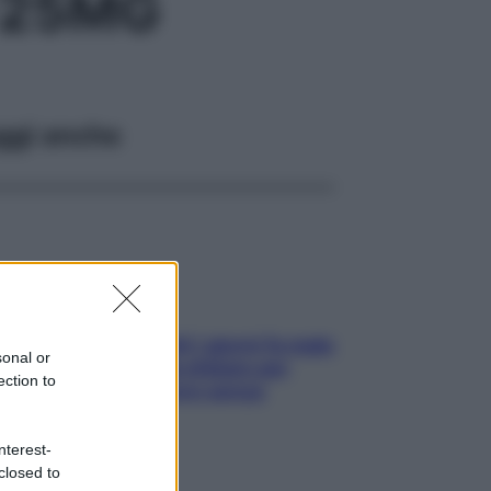
+25MG
ggi anche
Doccia, lavarsi tutti i giorni fa male
sonal or
alla pelle? I miti da sfatare per
ection to
proteggerla davvero senza
stressarla
nterest-
closed to