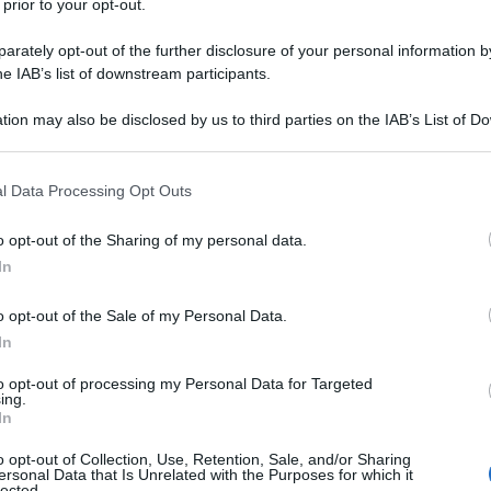
 prior to your opt-out.
rately opt-out of the further disclosure of your personal information by
he IAB’s list of downstream participants.
AZIDE
tion may also be disclosed by us to third parties on the IAB’s List of 
Descrizione tipo ricetta:
RR – RIPETIBILE
 that may further disclose it to other third parties.
10V IN 6MESI
 that this website/app uses one or more Google services and may gath
l Data Processing Opt Outs
Forma farmaceutica:
COMPRESSE
including but not limited to your visit or usage behaviour. You may click 
 to Google and its third-party tags to use your data for below specifi
ociazione a dose fissa è indicata nei pazienti la cui
o opt-out of the Sharing of my personal data.
ogle consent section.
ente controllata con ramipril da solo o
In
o opt-out of the Sale of my Personal Data.
In
to opt-out of processing my Personal Data for Targeted
ing.
ido di mais pregelatinizzato Sodio stearil fumarato
In
o opt-out of Collection, Use, Retention, Sale, and/or Sharing
ersonal Data that Is Unrelated with the Purposes for which it
lected.