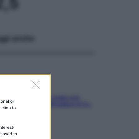
2,5
ggi anche
Aria condizionata: usala così,
sonal or
senza rischiare raffreddore & Co.
ection to
nterest-
closed to