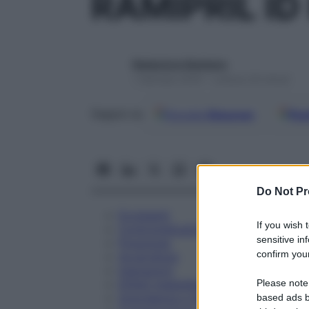
RAMIPRIL ID
Redazione Starbene
1 Gennaio 2025 – Lettura 24 minuti
Google
Discover
Fon
Seguici su
Do Not Pr
Eccipienti
If you wish 
Controindicazioni
sensitive in
Posologia
confirm your
Avvertenze
Interazioni
Please note
Effetti Indesiderati
Gravidanza e Allattamento
based ads b