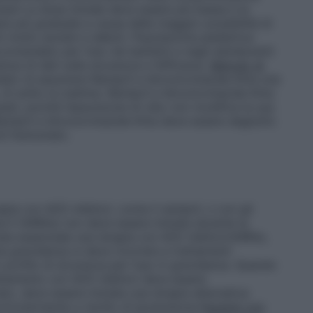
iani
La dose iniziale deve essere più bassa e la
re più graduale a causa della maggior possibilità di
ti molto anziani e deboli.
Popolazione pediatrica
ccomandato per l’uso nei bambini e negli adolescenti
enza di dati sulla sicurezza e l’efficacia.
Metodo di
to di assumere Ramipril e Idroclorotiazide Krka una
 di solito la mattina. Ramipril e Idroclorotiazide Krka
sti, poiché l’assunzione di cibo non modifica la sua
amipril e Idroclorotiazide Krka deve essere deglutito
é frantumato.
pia con ACE-inibitori, come il ramipril, o con gli
a II (AIIRAs) non deve essere iniziata durante la
a essenziale una terapia con ACE inibitori/AIIRAs,
a gravidanza si deve ricorrere a trattamenti
 profilo di sicurezza per l’uso in gravidanza. Quando
attamento con ACE-inibitori deve essere
to, deve essere iniziata una terapia alternativa
rticolarmente a rischio di ipotensione
Pazienti con