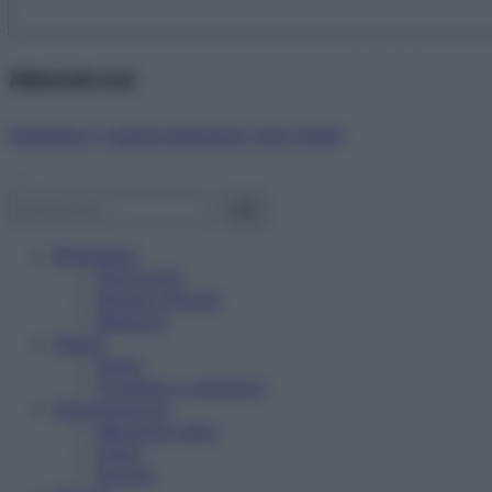
Abbonati ora!
Starbene ti regala benessere ogni mese!
Benessere
Psicologia
Rimedi naturali
Bellezza
Salute
News
Problemi e soluzioni
Alimentazione
Mangiare sano
Diete
Ricette