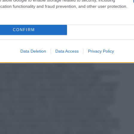
clorotiazide è generalmente consigliata dopo la
oli componenti. Ramipril e Idroclorotiazide Krka deve
cation functionality and fraud prevention, and other user protection.
ggio più basso disponibile. Se necessario, la dose
r raggiungere il valore della pressione del sangue
10 mg di ramipril e 25 mg di idroclorotiazide al
ati con diuretici
È raccomandata cautela nei pazienti
CONFIRM
ò verificarsi ipotensione a seguito dell’inizio del
razione la riduzione della dose o la sospensione del
con Ramipril e Idroclorotiazide Krka. Se l’interruzione
Data Deletion
Data Access
Privacy Policy
e il trattamento con la dose più bassa di ramipril
. Si raccomanda che, in seguito, sia fatto un
 non superiore a 2,5 mg ramipril / 12,5 mg
le
Ramipril e Idroclorotiazide Krka è controindicato in
presenza di idroclorotiazide (clearance della
o 4.3). I pazienti con compromissione della funzione
mipril e Idroclorotiazide Krka. I pazienti con livelli
ml / min devono essere trattati solo con la dose più
e idroclorotiazide dopo somministrazione di ramipril
5 mg di ramipril e 25 mg di idroclorotiazide al
tica
Nei pazienti con compromissione epatica da
ril e Idroclorotiazide Krka deve essere iniziato solo
assime giornaliere sono 2,5 mg di ramipril e 12,5 mg
tiazide Krka è controindicato nella compromissione