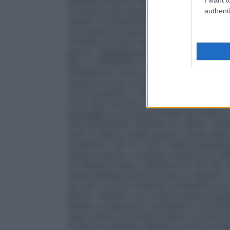
dell’associazione fissa di ramipril e idro
titolazione del dosaggio con uno dei sing
authenti
essere somministrato inizialmente al dosa
può essere progressivamente aumentata pe
richiesto; le dosi massime permesse sono 
giorno.
Popolazioni speciali
Pazienti tratt
già in trattamento con diuretici, poiché pu
trattamento. Deve essere presa in conside
diuretico prima di iniziare il trattamento 
non è possibile, è raccomandato di iniziar
(1,25 mg al giorno) in associazione libera
passaggio a una dose iniziale giornaliera
idroclorotiazide.
Pazienti con danno rena
caso di danno renale grave a causa della 
creatinina <30 ml / min) (vedere paragraf
renale possono richiedere ridotte dosi diRa
di clearance della creatinina tra 30 e 60 
bassa dell’associazione fissa di ramipril 
da solo. Le dosi massime consentite sono 
giorno.
Pazienti con compromissione epa
media a moderata il trattamento con Ramip
dopo stretto controllo medico e le dosi m
di idroclorotiazide. Ramipril e Idrocloro