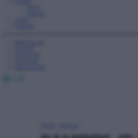
Fitness
Sport
Esercizi
Video
Podcast
Medicina AZ
Farmaci
Calcolatori
Oroscopo
Abbonamenti
Facebook
X
Instagram
Home
»
Farmaci