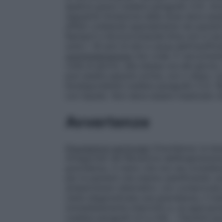
epatica grave (vedere paragrafo 4.3).
Anz
seguente titolazione della dose deve esse
effetti collaterali specialmente nei pazien
Ramipril e Idroclorotiazide Krka non è ra
sotto i 18 anni di età a causa dell’insuffici
somministrazione
Uso orale. È raccomanda
volta al giorno, alla stessa ora del giorno,
può essere assunto prima, con o dopo i pa
biodisponibilità (vedere paragrafo 5.2). R
con liquido. Non deve essere masticato n
Avvertenze
Popolazioni particolari
Gravidanza: la tera
Antagonisti del Recettore dell’Angiotensin
gravidanza. A meno che non sia considerat
per le pazienti che stanno pianificando un
antipertensivi alternativi, con comprovato
viene diagnosticata una gravidanza, il tr
immediatamente interrotto e, se appropria
(vedere paragrafi 4.3 e 4.6). –
Pazienti pa