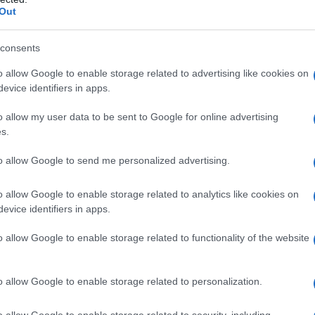
Out
i altro ACE inibitore (Inibitori dell’Enzima di
azide, altri diuretici tiazidici, sulfonamidi o ad uno
 paragrafo 6.1. – Storia di angioedema (ereditaria,
consents
ioedema con ACE inibitori o AIIRAs). – Trattamenti
ntatto con superfici caricate negativamente (vedere
o allow Google to enable storage related to advertising like cookies on
ativa dell’arteria renale o stenosi dell’arteria renale
evice identifiers in apps.
 Secondo e terzo trimestre di gravidanza (vedere
ere paragrafo 4.6). – Grave danno della funzionalità
o allow my user data to be sent to Google for online advertising
 30 ml/min in pazienti non dializzati. – Disturbi
s.
ossono peggiorare a seguito del trattamento con
aragrafo 4.4). – Grave danno della funzionalità
to allow Google to send me personalized advertising.
oncomitante di Ramipril e Idroclorotiazide Krka con
icato nei pazienti affetti da diabete mellito o
o allow Google to enable storage related to analytics like cookies on
azione glomerulare GFR < 60 ml/min/1,73 m²) (vedere
evice identifiers in apps.
o allow Google to enable storage related to functionality of the website
o allow Google to enable storage related to personalization.
onalizzata secondo il profilo del paziente (vedere
sione del sangue. La somministrazione
o allow Google to enable storage related to security, including