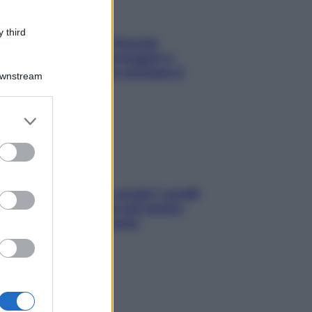
 third
Fame dopo cena? Perché
succede e 6 snack leggeri e
appetitosi che non rovinano il
Downstream
sonno
er and store
to grant or
ed purposes
Non solo Maldive: scopri i coralli
che si nascondono nel nostro
Mediterraneo (e come
proteggerli)