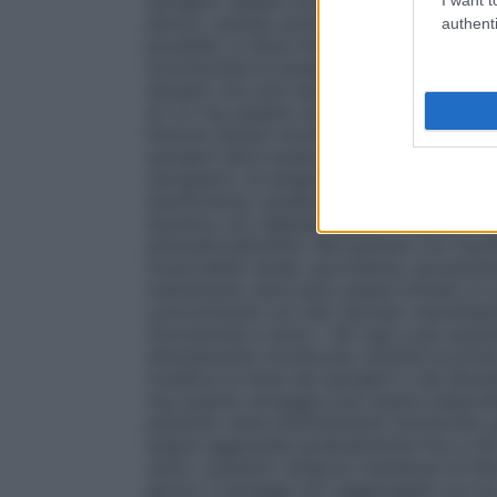
quinapril. Questo è più probabile in pazi
perciò, cautela, poiché questi pazienti p
authenti
possibile, si deve interrompere la sommini
incominciare la terapia con quinapril. Nei 
diuretici non può essere interrotto, la te
di 2,5 mg (questo dosaggio può essere disp
Devono essere monitorati la funzionalità r
quinapril deve essere aggiustato a second
necessario, la terapia con diuretici può es
Insufficienza cardiaca
Quinapril deve ess
diuretico e/o digitale, quando il caso lo r
ambulatorialmente. Nei pazienti con insuff
funzionalità renale, ipovolemia, iponatri
trattamento deve però essere iniziato in 
concomitante con altri farmaci vasodilatat
(furosemide a dose > 80 mg) e per pazient
attentamente monitorato durante le prim
modifica la dose del quinapril o del diure
mg (questo dosaggio può essere disponibile
paziente viene attentamente monitorato p
essere aggiustata gradualmente fino a 40
solito i pazienti vengono mantenuti di fat
giorno (i dosaggi non raggiungibili con 