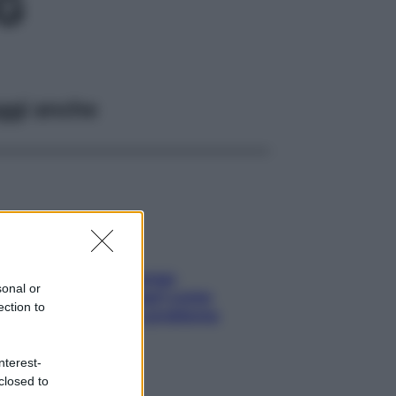
G
ggi anche
Capelli spezzati lungo
sonal or
l’attaccatura? Scopri come
ection to
risolvere l’annoso problema
nterest-
closed to