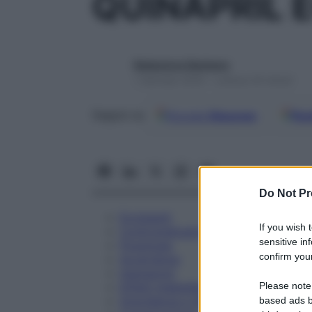
QUINAPRIL 
Redazione Starbene
1 Gennaio 2025 – Lettura 24 minuti
Google
Discover
Fon
Seguici su
Do Not Pr
Eccipienti
If you wish 
Controindicazioni
sensitive in
Posologia
confirm your
Avvertenze
Interazioni
Please note
Effetti Indesiderati
Gravidanza e Allattamento
based ads b