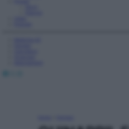
Fitness
Sport
Esercizi
Video
Podcast
Medicina AZ
Farmaci
Calcolatori
Oroscopo
Abbonamenti
Facebook
X
Instagram
Home
»
Farmaci