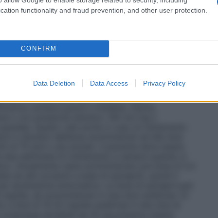
enti che stanno assumendo diuretici. Si raccomanda,
ossono presentare deplezione di volume e/o di sali. Se
cation functionality and fraud prevention, and other user protection.
strazione di diuretici da 2 a 3 giorni prima di
pazienti ipertesi per i quali il trattamento con
rapia con quinapril deve essere iniziata con una dose
onibile da altri prodotti a base di quinapril).
CONFIRM
enale e il potassio sierico. Il dosaggio successivo di
a della risposta della pressione sanguigna. Se
sere ripresa (vedere paragrafi 4.4 e 4.5).
Data Deletion
Data Access
Privacy Policy
ere dato in aggiunta oppure in combinazione con un
ichiede. Il trattamento può essere iniziato
icienza cardiaca grave o instabile, ridotta
emia o con pressione sistolica <90 mm Hg il
ospedale. Questo vale anche in caso di trattamento
ori e diuretici dell’ansa somministrati ad alte dosi
i di 70 anni o più anziani. Il paziente deve essere
e due settimane di trattamento e sempre quando si
tico. Inizialmente viene somministrata una dose di 2,5
 da altri prodotti a base di quinapril), quindi il
er ipotensione sintomatica. La dose di quinapril può
 mg/die, da somministrare in due dosi suddivise. Di
to a dosi di 10-20 mg/die suddivise in due dosi al
la compressa divisibile da 20 mg possono essere