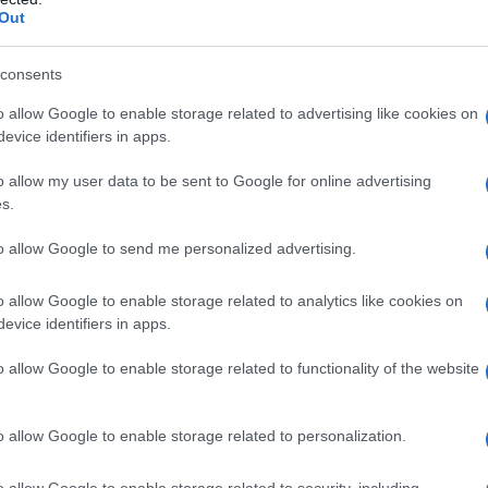
Out
pienti elencati al paragrafo 6.1. – Storia di
consents
attamento con ACE-inibitori. – Angioedema ereditario
di gravidanza (vedere paragrafi 4.4 e 4.6). –
o allow Google to enable storage related to advertising like cookies on
nti con ostruzione dinamica del flusso ventricolare
evice identifiers in apps.
l con medicinali contenenti aliskiren è controindicato
compromissione renale (velocità di filtrazione
o allow my user data to be sent to Google for online advertising
ere paragrafi 4.5 e 5.1).
s.
to allow Google to send me personalized advertising.
o allow Google to enable storage related to analytics like cookies on
izzata.
Ipertensione
Monoterapia
: la dose iniziale
evice identifiers in apps.
rno. La dose può essere aggiustata
clinica. In generale se l’effetto terapeutico
o allow Google to enable storage related to functionality of the website
periodo da 3 a 4 settimane ad un certo livello di
ulteriormente. La dose di mantenimento accettata è
 dato come una singola dose o in due dosi divise. La
o allow Google to enable storage related to personalization.
 trattati con una sola dose giornaliera.
Pazienti
ica può verificarsi dopo l’inizio della terapia con
o allow Google to enable storage related to security, including