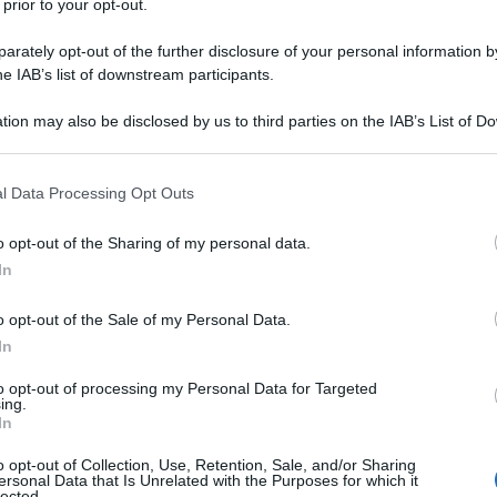
 prior to your opt-out.
rately opt-out of the further disclosure of your personal information by
he IAB’s list of downstream participants.
tion may also be disclosed by us to third parties on the IAB’s List of 
Descrizione tipo ricetta:
RR – RIPETIBILE
 that may further disclose it to other third parties.
10V IN 6MESI
 that this website/app uses one or more Google services and may gath
l Data Processing Opt Outs
Forma farmaceutica:
COMPRESSE
including but not limited to your visit or usage behaviour. You may click 
RIVESTITE DIVISIBILI
 to Google and its third-party tags to use your data for below specifi
o opt-out of the Sharing of my personal data.
ogle consent section.
Trattamento dell’insufficienza cardiaca congestizia.
In
o opt-out of the Sale of my Personal Data.
In
to pesante Calcio fosfato dibasico anidro Amido
to opt-out of processing my Personal Data for Targeted
ing.
sodica Magnesio stearato
Film di rivestimento
In
o diossido (E171) Macrogol 400 Ferro ossido rosso
o opt-out of Collection, Use, Retention, Sale, and/or Sharing
ersonal Data that Is Unrelated with the Purposes for which it
lected.