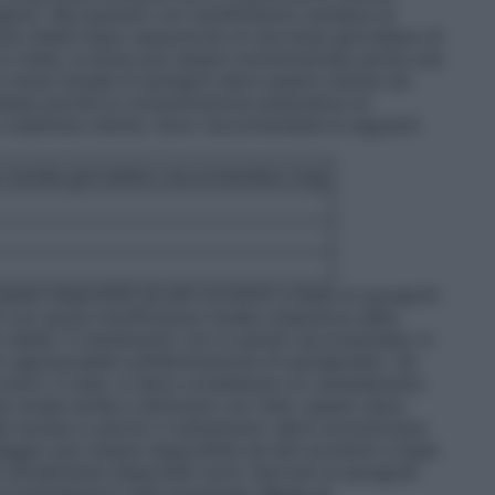
april). Nei pazienti con insufficienza cardiaca di
 stabili dopo assunzione di una dose giornaliera di
un mese, la dose può essere somministrata anche una
 dose iniziale di quinapril deve essere ridotta nei
essa poiché la concentrazione plasmatica di
 creatinina ridotta. Sono raccomandate le seguenti
 iniziale giornaliera raccomandata (mg)
ere disponibili da altri prodotti a base di quinapril)
i con grave insufficienza renale (clearance della
in dialisi. Il trattamento non è quindi raccomandato in
to apprezzabile sull’eliminazione di quinaprilato. Se
e entro 3 mesi, si deve considerare un cambiamento
à renale tende a diminuire con l’età, questo deve
i anziani e perciò il trattamento deve incominciare
ggio può essere disponibile da altri prodotti a base
i attualmente disponibili sono riportati ai paragrafi
ccomandazioni sulla posologia.
Modo di