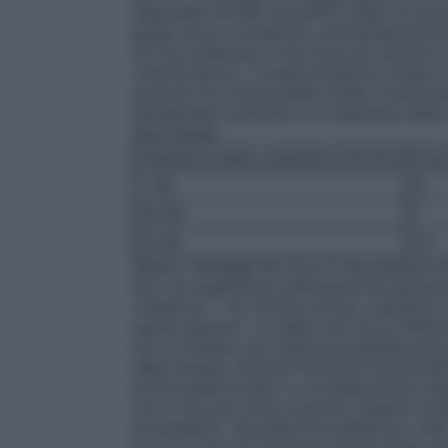
disponibili da altri prodotti a base di quin
grado lieve o moderato, emodinamicamente
20 mg suddivise in due dosi per almeno 
volta al giorno.
Compromissione renale
La
pazienti con funzionalità renale comprom
quinaprilato aumenta con clearance della
dosi iniziali:
Clearance della creatinina (ml/min)
Dose
> 60
10
30-60
5
10-30
2.5
(Nota: i dosaggi da 2,5 e 5 mg possono ess
Non c’è esperienza sufficiente nei pazient
creatinina < 10 ml/min) inclusi i pazienti 
questi pazienti. La dialisi non ha un effet
non si ottiene una risposta soddisfacent
della terapia.
Anziani
Poiché la funzionalit
anche essere preso in considerazione negl
con 5 mg una volta al giorno (questo dosa
di quinapril).
Popolazione pediatrica
I dat
5.1 e 5.2 ma non possono essere fatte ra