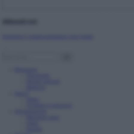
Abbonati ora!
Starbene ti regala benessere ogni mese!
Benessere
Psicologia
Rimedi naturali
Bellezza
Salute
News
Problemi e soluzioni
Alimentazione
Mangiare sano
Diete
Ricette